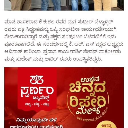
ಮಾಜಿ ಶಾಸಕರಾದ ಕೆ ಕುಶಲ ರವರ ಮಗ ಸುಧೀರ್ ಬೆಳ್ಳಾಳ್ಕರ್
ರವರು ಪಕ್ಷ ಸಿದ್ದಂತವನ್ನು ಒಪ್ಪಿ ಸಂಘಟನಾ ಕಾರ್ಯದರ್ಶಿಯಾಗಿ
ನೇಮಕಾರಾಗಿದ್ದಾರೆ ಮತ್ತು ಪಕ್ಷದ ಸಂಪೂರ್ಣ ಬೆಳವಣಿಗೆಗೆ ಇದು
ಪೂರಕವಾಗಲಿದೆ. ಈ ಸಂದರ್ಭದಲ್ಲಿ ಕೆ. ಆರ್. ಎಸ್ ಪಕ್ಷದ ಅಧ್ಯಕ್ಷರು
ಅವಿನಾಶ್ ಕಾರಿಂಜಾ. ಪ್ರದಾನ ಕಾರ್ಯದರ್ಶಿ ಜೀವನ್ ನಾರ್ಕೋಡು
ಮತ್ತು ಸುಚೇತ್ ಮತ್ತು ಅಖಿಲ್ ರವರು ಉಪಸ್ಥಿತರಿದ್ದರು.