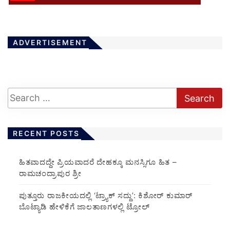
ADVERTISEMENT
RECENT POSTS
ಹಿತವಾದದ್ದೇ ಪ್ರಿಯವಾದರೆ ದೇಹಕ್ಕೂ ಮನಸ್ಸಿಗೂ ಹಿತ –
ರಾಮಚಂದ್ರಾಪುರ ಶ್ರೀ
ಪುತ್ತೂರು ರಾಜಕೀಯದಲ್ಲಿ ‘ಟ್ರ್ಯಾಕ್ ಸದ್ದು’: ಕಿಶೋರ್ ಕುಮಾರ್
ಬೊಟ್ಯಾಡಿ ಹೇಳಿಕೆಗೆ ಜಾಲತಾಣಗಳಲ್ಲಿ ಟ್ರೋಲ್