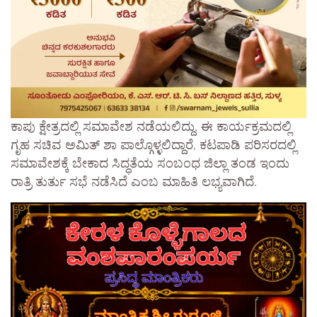
ಕಾಪು ಕ್ಷೇತ್ರದಲ್ಲಿ ಸಮಾವೇಶ ನಡೆಯಲಿದ್ದು, ಈ ಕಾರ್ಯಕ್ರಮದಲ್ಲಿ
ಗೃಹ ಸಚಿವ ಅಮಿತ್ ಶಾ ಪಾಲ್ಗೊಳ್ಳಲಿದ್ದಾರೆ, ಕಟಪಾಡಿ ಪರಿಸರದಲ್ಲಿ
ಸಮಾವೇಶಕ್ಕೆ ಬೇಕಾದ ಸಿದ್ಧತೆಯ ಸಂಬಂಧ ಜಿಲ್ಲಾ ತಂಡ ಇಂದು
ರಾತ್ರಿ ತುರ್ತು ಸಭೆ ನಡೆಸಿದೆ ಎಂಬ ಮಾಹಿತಿ ಲಭ್ಯವಾಗಿದೆ.