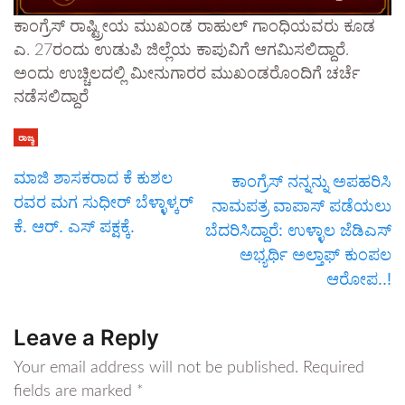
ಕಾಂಗ್ರೆಸ್ ರಾಷ್ಟ್ರೀಯ ಮುಖಂಡ ರಾಹುಲ್ ಗಾಂಧಿಯವರು ಕೂಡ
ಎ. 27ರಂದು ಉಡುಪಿ ಜಿಲ್ಲೆಯ ಕಾಪುವಿಗೆ ಆಗಮಿಸಲಿದ್ದಾರೆ.‌
ಅಂದು ಉಚ್ಚಿಲದಲ್ಲಿ ಮೀನುಗಾರರ ಮುಖಂಡರೊಂದಿಗೆ ಚರ್ಚೆ
ನಡೆಸಲಿದ್ದಾರೆ
ರಾಜ್ಯ
ಮಾಜಿ ಶಾಸಕರಾದ ಕೆ ಕುಶಲ
ಕಾಂಗ್ರೆಸ್ ನನ್ನನ್ನು ಅಪಹರಿಸಿ
ರವರ ಮಗ ಸುಧೀರ್ ಬೆಳ್ಳಾಳ್ಕರ್
ನಾಮಪತ್ರ ವಾಪಾಸ್ ಪಡೆಯಲು
ಕೆ. ಆರ್. ಎಸ್ ಪಕ್ಷಕ್ಕೆ.
ಬೆದರಿಸಿದ್ದಾರೆ: ಉಳ್ಳಾಲ ಜೆಡಿಎಸ್
ಅಭ್ಯರ್ಥಿ ಅಲ್ತಾಫ್ ಕುಂಪಲ
ಆರೋಪ..!
Leave a Reply
Your email address will not be published.
Required
fields are marked
*