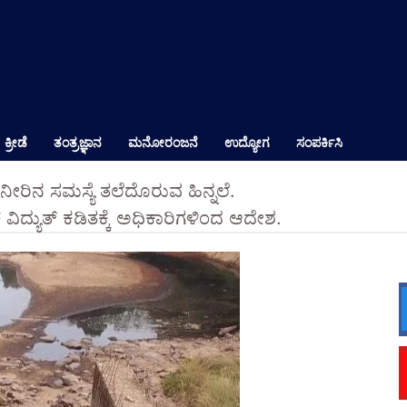
ಕ್ರೀಡೆ
ತಂತ್ರಜ್ಞಾನ
ಮನೋರಂಜನೆ
ಉದ್ಯೋಗ
ಸಂಪರ್ಕಿಸಿ
 ನೀರಿನ ಸಮಸ್ಯೆ ತಲೆದೊರುವ ಹಿನ್ನಲೆ.
ಿದ್ಯುತ್ ಕಡಿತಕ್ಕೆ ಅಧಿಕಾರಿಗಳಿಂದ ಆದೇಶ.