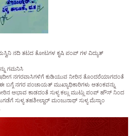
ಯಸ್ವಿನಿ ನದಿ ತಟದ ತೋಟಗಳ ಕೃಷಿ ಪಂಪ್ ಗಳ ವಿದ್ಯುತ್
್ನು ಗಮನಿಸಿ
ಡಿತ್ತು ಇದೀಗ ನಗರವಾಸಿಗಳಿಗೆ ಕುಡಿಯುವ ನೀರಿನ ತೊಂದರೆಯಾಗದಂತೆ
್ತು ಈ ಬಗ್ಗೆ ನಗರ ಪಂಚಾಯತ್ ಮುಖ್ಯಾಧಿಕಾರಿಗಳು ಆತಂಕವನ್ನು
ಯವ ನೀರಿನ ಅಭಾವ ಕಾಡದಂತೆ ಸುಳ್ಯ ಕಲ್ಲು ಮುಟ್ಲು ಪಂಪ್ ಹೌಸ್ ನಿಂದ
ಗಡೆಗೆ ಸುಳ್ಯ ತಹಶೀಲ್ದಾರ್ ಮಂಜುನಾಥ್ ಸುಳ್ಯ ಮೆಸ್ಕಾಂ
.