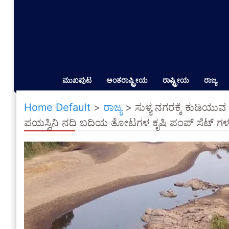
ಮುಖಪುಟ
ಅಂತರಾಷ್ಟ್ರೀಯ
ರಾಷ್ಟ್ರೀಯ
ರಾಜ್ಯ
Home Default
>
ರಾಜ್ಯ
>
ಸುಳ್ಯ ನಗರಕ್ಕೆ ಕುಡಿಯುವ
ಪಯಸ್ವಿನಿ ನದಿ ಬದಿಯ ತೋಟಗಳ ಕೃಷಿ ಪಂಪ್ ಸೆಟ್ ಗಳ ವ