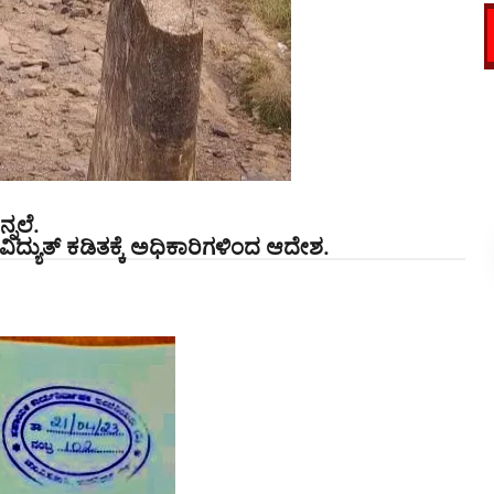
್ನಲೆ.
ದ್ಯುತ್ ಕಡಿತಕ್ಕೆ ಅಧಿಕಾರಿಗಳಿಂದ ಆದೇಶ.