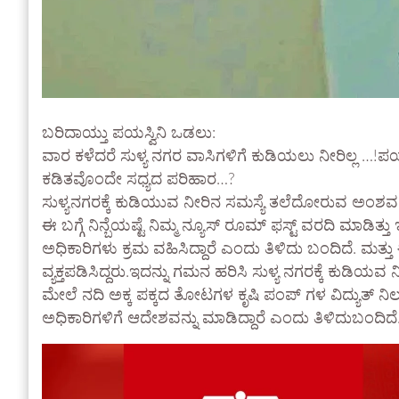
ಬರಿದಾಯ್ತು ಪಯಸ್ವಿನಿ ಒಡಲು:
ವಾರ ಕಳೆದರೆ ಸುಳ್ಯ ನಗರ ವಾಸಿಗಳಿಗೆ ಕುಡಿಯಲು ನೀರಿಲ್ಲ …!ಪ
ಕಡಿತವೊಂದೇ ಸಧ್ಯದ ಪರಿಹಾರ…?
ಸುಳ್ಯನಗರಕ್ಕೆ ಕುಡಿಯುವ ನೀರಿನ ಸಮಸ್ಯೆ ತಲೆದೋರುವ ಅಂಶವನ
ಈ ಬಗ್ಗೆ ನಿನ್ಬೆಯಷ್ಟೆ ನಿಮ್ಮ ನ್ಯೂಸ್ ರೂಮ್ ಫಸ್ಟ್ ವರದಿ ಮಾ
ಅಧಿಕಾರಿಗಳು ಕ್ರಮ ವಹಿಸಿದ್ದಾರೆ ಎಂದು ತಿಳಿದು ಬಂದಿದೆ. ಮತ
ವ್ಯಕ್ತಪಡಿಸಿದ್ದರು.ಇದನ್ನು ಗಮನ ಹರಿಸಿ ಸುಳ್ಯ ನಗರಕ್ಕೆ ಕುಡಿ
ಮೇಲೆ ನದಿ ಅಕ್ಕ ಪಕ್ಕದ ತೋಟಗಳ ಕೃಷಿ ಪಂಪ್ ಗಳ ವಿದ್ಯುತ್ ನಿಲು
ಅಧಿಕಾರಿಗಳಿಗೆ ಆದೇಶವನ್ನು ಮಾಡಿದ್ದಾರೆ ಎಂದು ತಿಳಿದುಬಂದಿದೆ