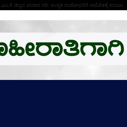
ಬಿ.ಎಂ.ಗೆ ಚಿನ್ನದ ಪದಕದ ಗರಿ: ಉನ್ನತ ಸಂಶೋಧನೆಗೆ ಅಮೆರಿಕಕ್ಕೆ ಪಯಣ