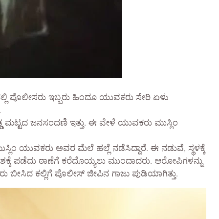
ಲ್ಲಿ ಪೊಲೀಸರು ಇಬ್ಬರು ಹಿಂದೂ ಯುವಕರು ಸೇರಿ ಏಳು
.
ೊಡ್ಡ ಮಟ್ಟದ ಜನಸಂದಣಿ ಇತ್ತು. ಈ ವೇಳೆ ಯುವಕರು ಮುಸ್ಲಿಂ
ಲಿಂ ಯುವಕರು ಅವರ ಮೆಲೆ ಹಲ್ಲೆ ನಡೆಸಿದ್ದಾರೆ. ಈ ನಡುವೆ, ಸ್ಥಳಕ್ಕೆ
ಕ್ಕೆ ಪಡೆದು ಠಾಣೆಗೆ ಕರೆದೊಯ್ಯಲು ಮುಂದಾದರು. ಆರೋಪಿಗಳನ್ನು
ವರು ಬೀಸಿದ ಕಲ್ಲಿಗೆ ಪೊಲೀಸ್ ಜೀಪಿನ ಗಾಜು ಪುಡಿಯಾಗಿತ್ತು.