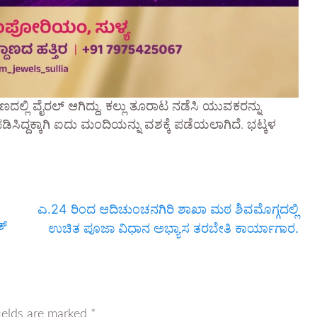
ಲ್ಲಿ ವೈರಲ್ ಆಗಿದ್ದು, ಕಲ್ಲು ತೂರಾಟ ನಡೆಸಿ ಯುವಕರನ್ನು
ಪಡಿಸಿದ್ದಕ್ಕಾಗಿ ಐದು ಮಂದಿಯನ್ನು ವಶಕ್ಕೆ ಪಡೆಯಲಾಗಿದೆ. ಭಟ್ಕಳ
ಎ.24 ರಿಂದ ಆದಿಚುಂಚನಗಿರಿ ಶಾಖಾ ಮಠ ಶಿವಮೊಗ್ಗದಲ್ಲಿ
ತ್
ಉಚಿತ ಪೂಜಾ ವಿಧಾನ ಅಭ್ಯಾಸ ತರಬೇತಿ ಕಾರ್ಯಾಗಾರ.
ields are marked
*