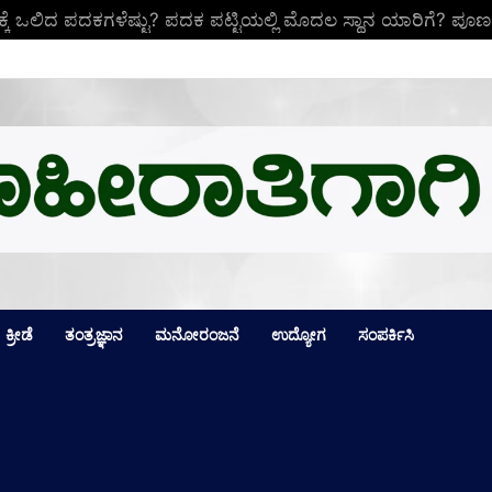
ಕ್ಕೆ ಒಲಿದ ಪದಕಗಳೆಷ್ಟು? ಪದಕ ಪಟ್ಟಿಯಲ್ಲಿ ಮೊದಲ ಸ್ಥಾನ ಯಾರಿಗೆ? ಪೂರ್
ಕ್ರೀಡೆ
ತಂತ್ರಜ್ಞಾನ
ಮನೋರಂಜನೆ
ಉದ್ಯೋಗ
ಸಂಪರ್ಕಿಸಿ