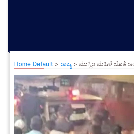
Home Default
>
ರಾಜ್ಯ
>
ಮುಸ್ಲಿಂ ಮಹಿಳೆ ಜೊತೆ ಅ