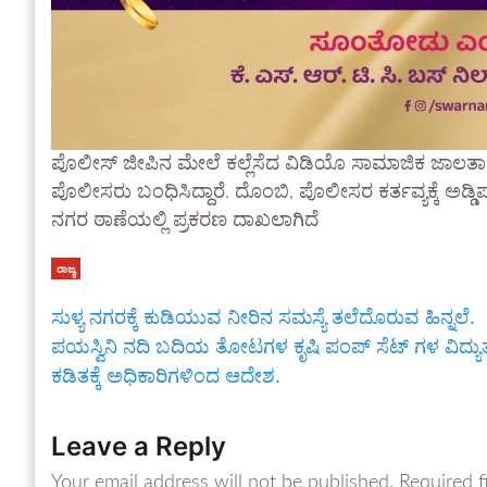
ಪೊಲೀಸ್ ಜೀಪಿನ ಮೇಲೆ ಕಲ್ಲೆಸೆದ ವಿಡಿಯೊ ಸಾಮಾಜಿಕ ಜಾಲತಾಣದ
ಪೊಲೀಸರು ಬಂಧಿಸಿದ್ದಾರೆ. ದೊಂಬಿ, ಪೊಲೀಸರ ಕರ್ತವ್ಯಕ್ಕೆ ಅಡ್ಡಿ
ನಗರ ಠಾಣೆಯಲ್ಲಿ ಪ್ರಕರಣ ದಾಖಲಾಗಿದೆ
ರಾಜ್ಯ
ಸುಳ್ಯ ನಗರಕ್ಕೆ ಕುಡಿಯುವ ನೀರಿನ ಸಮಸ್ಯೆ ತಲೆದೊರುವ ಹಿನ್ನಲೆ.
ಪಯಸ್ವಿನಿ ನದಿ ಬದಿಯ ತೋಟಗಳ ಕೃಷಿ ಪಂಪ್ ಸೆಟ್ ಗಳ ವಿದ್ಯು
ಕಡಿತಕ್ಕೆ ಅಧಿಕಾರಿಗಳಿಂದ ಆದೇಶ.
Leave a Reply
Your email address will not be published.
Required f