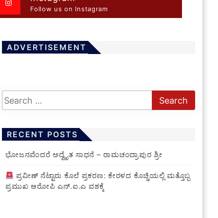
Follow us on Instagram
ADVERTISEMENT
RECENT POSTS
ಭೋಜನವೆಂದರೆ ಅದ್ವೈತ ಸಾಧನೆ – ರಾಮಚಂದ್ರಾಪುರ ಶ್ರೀ
ಪ್ರವೀಣ್ ನೆಟ್ಟಾರು ಕೊಲೆ ಪ್ರಕರಣ: ಕೇರಳದ ಕೊಚ್ಚಿಯಲ್ಲಿ ಮತ್ತೊಬ್ಬ
ಪ್ರಮುಖ ಆರೋಪಿ ಎನ್.ಐ.ಎ ವಶಕ್ಕೆ