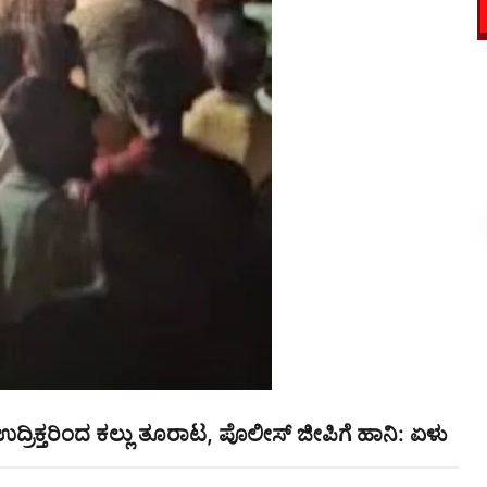
ದ್ರಿಕ್ತರಿಂದ ಕಲ್ಲು ತೂರಾಟ, ಪೊಲೀಸ್ ಜೀಪಿಗೆ ಹಾನಿ: ಏಳು