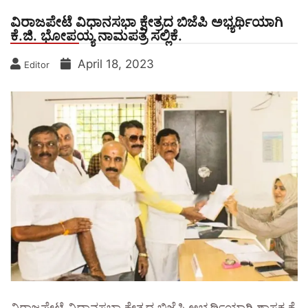
ವಿರಾಜಪೇಟೆ ವಿಧಾನಸಭಾ ಕ್ಷೇತ್ರದ ಬಿಜೆಪಿ ಅಭ್ಯರ್ಥಿಯಾಗಿ
ಕೆ.ಜಿ. ಭೋಪಯ್ಯ ನಾಮಪತ್ರ ಸಲ್ಲಿಕೆ.
April 18, 2023
Editor