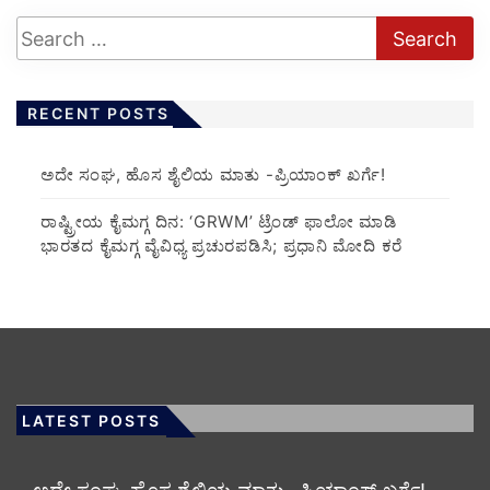
RECENT POSTS
ಅದೇ ಸಂಘ, ಹೊಸ ಶೈಲಿಯ ಮಾತು -ಪ್ರಿಯಾಂಕ್ ಖರ್ಗೆ!
ರಾಷ್ಟ್ರೀಯ ಕೈಮಗ್ಗ ದಿನ: ‘GRWM’ ಟ್ರೆಂಡ್ ಫಾಲೋ ಮಾಡಿ
ಭಾರತದ ಕೈಮಗ್ಗ ವೈವಿಧ್ಯ ಪ್ರಚುರಪಡಿಸಿ; ಪ್ರಧಾನಿ ಮೋದಿ ಕರೆ
LATEST POSTS