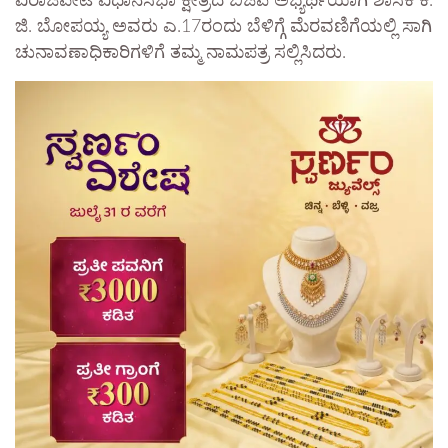
ವಿರಾಜಪೇಟೆ ವಿಧಾನಸಭಾ ಕ್ಷೇತ್ರದ ಬಿಜೆಪಿ ಅಭ್ಯರ್ಥಿಯಾಗಿ ಶಾಸಕ ಕೆ.
ಜಿ. ಬೋಪಯ್ಯ ಅವರು ಎ.17ರಂದು ಬೆಳಿಗ್ಗೆ ಮೆರವಣಿಗೆಯಲ್ಲಿ ಸಾಗಿ
ಚುನಾವಣಾಧಿಕಾರಿಗಳಿಗೆ ತಮ್ಮ ನಾಮಪತ್ರ ಸಲ್ಲಿಸಿದರು.