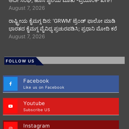
ಅದೇ ಸಂಘ, ಹೊಸ ಶೈಲಿಯ ಮಾತು -ಪ್ರಿಯಾಂಕ್ ಖರ್ಗೆ!
August 7, 2026
ರಾಷ್ಟ್ರೀಯ ಕೈಮಗ್ಗ ದಿನ: ‘GRWM’ ಟ್ರೆಂಡ್ ಫಾಲೋ ಮಾಡಿ
ಭಾರತದ ಕೈಮಗ್ಗ ವೈವಿಧ್ಯ ಪ್ರಚುರಪಡಿಸಿ; ಪ್ರಧಾನಿ ಮೋದಿ ಕರೆ
August 7, 2026
FOLLOW US
Facebook
Like us on Facebook
Youtube
Subscribe US
Instagram