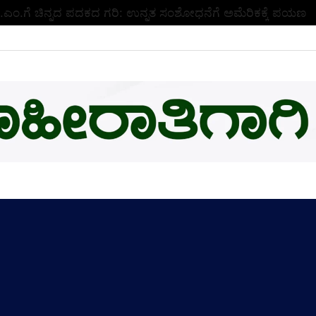
ಬಿ.ಎಂ.ಗೆ ಚಿನ್ನದ ಪದಕದ ಗರಿ: ಉನ್ನತ ಸಂಶೋಧನೆಗೆ ಅಮೆರಿಕಕ್ಕೆ ಪಯಣ