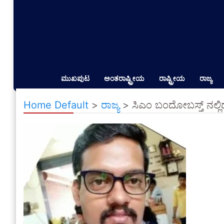
ಮುಖಪುಟ
ಅಂತರಾಷ್ಟ್ರೀಯ
ರಾಷ್ಟ್ರೀಯ
ರಾಜ್ಯ
Home Default
>
ರಾಜ್ಯ
>
ಸಿಎಂ ಬಂದೋಬಸ್ತ್ ನಲ್ಲಿ