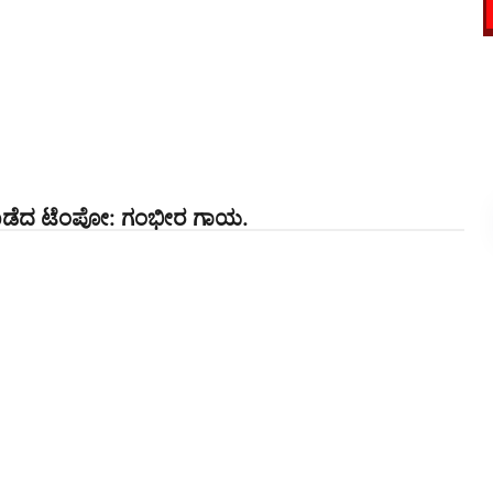
ಕಿ ಹೊಡೆದ ಟೆಂಪೋ: ಗಂಭೀರ ಗಾಯ.