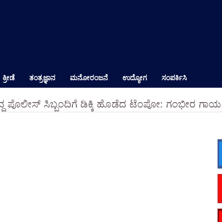
ಕ್ರೀಡೆ
ತಂತ್ರಜ್ಞಾನ
ಮನೋರಂಜನೆ
ಉದ್ಯೋಗ
ಸಂಪರ್ಕಿಸಿ
ದ್ದ ಪೊಲೀಸ್ ಸಿಬ್ಬಂದಿಗೆ ಡಿಕ್ಕಿ ಹೊಡೆದ ಟೆಂಪೋ: ಗಂಭೀರ ಗಾಯ