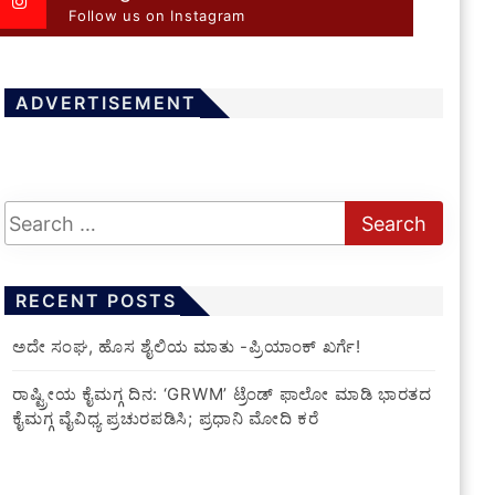
Follow us on Instagram
ADVERTISEMENT
RECENT POSTS
ಅದೇ ಸಂಘ, ಹೊಸ ಶೈಲಿಯ ಮಾತು -ಪ್ರಿಯಾಂಕ್ ಖರ್ಗೆ!
ರಾಷ್ಟ್ರೀಯ ಕೈಮಗ್ಗ ದಿನ: ‘GRWM’ ಟ್ರೆಂಡ್ ಫಾಲೋ ಮಾಡಿ ಭಾರತದ
ಕೈಮಗ್ಗ ವೈವಿಧ್ಯ ಪ್ರಚುರಪಡಿಸಿ; ಪ್ರಧಾನಿ ಮೋದಿ ಕರೆ