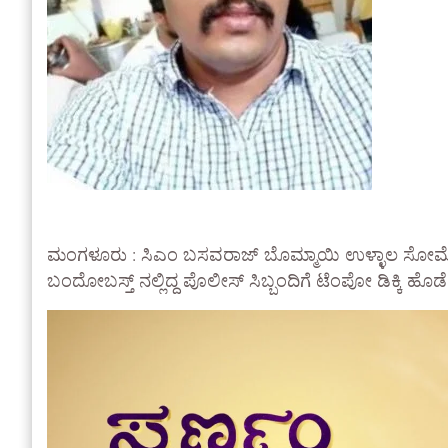
ಮಂಗಳೂರು : ಸಿಎಂ ಬಸವರಾಜ್ ಬೊಮ್ಮಾಯಿ ಉಳ್ಳಾಲ ಸೋಮೇಶ್ವರ ದೇವ
ಬಂದೋಬಸ್ತ್ ನಲ್ಲಿದ್ದ ಪೊಲೀಸ್ ಸಿಬ್ಬಂದಿಗೆ ಟೆಂಪೋ ಡಿಕ್ಕ