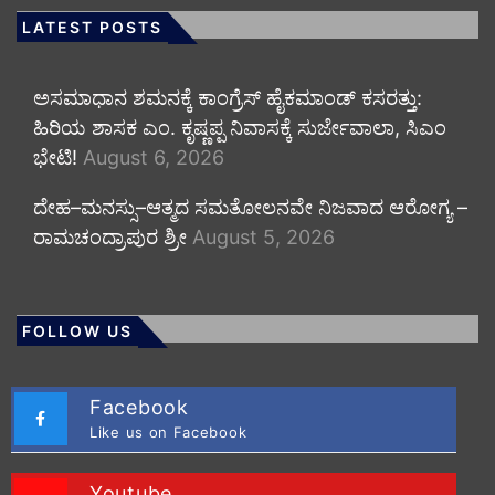
LATEST POSTS
ಅಸಮಾಧಾನ ಶಮನಕ್ಕೆ ಕಾಂಗ್ರೆಸ್ ಹೈಕಮಾಂಡ್ ಕಸರತ್ತು:
ಹಿರಿಯ ಶಾಸಕ ಎಂ. ಕೃಷ್ಣಪ್ಪ ನಿವಾಸಕ್ಕೆ ಸುರ್ಜೇವಾಲಾ, ಸಿಎಂ
ಭೇಟಿ!
August 6, 2026
ದೇಹ–ಮನಸ್ಸು–ಆತ್ಮದ ಸಮತೋಲನವೇ ನಿಜವಾದ ಆರೋಗ್ಯ –
ರಾಮಚಂದ್ರಾಪುರ ಶ್ರೀ
August 5, 2026
FOLLOW US
Facebook
Like us on Facebook
Youtube