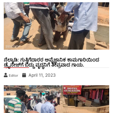
ನೆಲ್ಯಾಡಿ: ಗುತ್ತಿಗೆದಾರರ ಅವೈಜ್ಞಾನಿಕ ಕಾಮಗಾರಿಯಿಂದ
ಡ್ರೈನೇಜ್‌ಗೆ ಬಿದ್ದು ವೃದ್ಧನಿಗೆ ತೀವ್ರವಾದ ಗಾಯ.
April 11, 2023
Editor