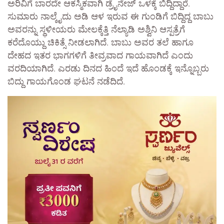
ಅರಿವಿಗೆ ಬಾರದೇ ಆಕಸ್ಮಿಕವಾಗಿ ಡ್ರೈನೇಜ್ ಒಳಕ್ಕೆ ಬಿದ್ದಿದ್ದಾರೆ.
ಸುಮಾರು ನಾಲ್ಕೈದು ಅಡಿ ಆಳ ಇರುವ ಈ ಗುಂಡಿಗೆ ಬಿದ್ದಿದ್ದ ಬಾಬು
ಅವರನ್ನು ಸ್ಥಳೀಯರು ಮೇಲಕ್ಕೆತ್ತಿ ನೆಲ್ಯಾಡಿ ಅಶ್ವಿನಿ ಆಸ್ಪತ್ರೆಗೆ
ಕರೆದೊಯ್ದು ಚಿಕಿತ್ಸೆ ನೀಡಲಾಗಿದೆ. ಬಾಬು ಅವರ ತಲೆ ಹಾಗೂ
ದೇಹದ ಇತರ ಭಾಗಗಳಿಗೆ ತೀವ್ರವಾದ ಗಾಯವಾಗಿದೆ ಎಂದು
ವರದಿಯಾಗಿದೆ. ಎರಡು ದಿನದ ಹಿಂದೆ ಇದೆ ಹೊಂಡಕ್ಕೆ ಇನ್ನೊಬ್ಬರು
ಬಿದ್ದು ಗಾಯಗೊಂಡ ಘಟನೆ ನಡೆದಿದೆ.