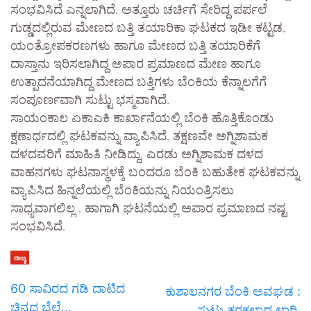
ಸಂಭವಿಸಿದೆ ಎನ್ನಲಾಗಿದೆ. ಅತ್ತೂರು ಚರ್ಚಿಗೆ ಸೇರಿದ್ದ ಪರ್ಪಲೆ
ಗುಡ್ಡದಲ್ಲಿರುವ ಮೇಣದ ಬತ್ತಿ ತಯಾರಿಕಾ ಘಟಕದ ಇಡೀ ಕಟ್ಟಡ,
ಯಂತ್ರೋಪಕರಣಗಳು ಹಾಗೂ ಮೇಣದ ಬತ್ತಿ ತಯಾರಿಕೆಗೆ
ದಾಸ್ತಾನು ಇರಿಸಲಾಗಿದ್ದ ಅಪಾರ ಪ್ರಮಾಣದ ಮೇಣ ಹಾಗೂ
ಉತ್ಪಾದನೆಯಾಗಿದ್ದ ಮೇಣದ ಬತ್ತಿಗಳು ಬೆಂಕಿಯ ಕೆನ್ನಾಲಗೆಗೆ
ಸಂಪೂರ್ಣವಾಗಿ ಸುಟ್ಟು ಭಸ್ಮವಾಗಿದೆ.
ಸಾಯಂಕಾಲ ಏಕಾಎಕಿ ಕಾರ್ಖಾನೆಯಲ್ಲಿ ಬೆಂಕಿ ಹೊತ್ತಿಕೊಂಡು
ಕ್ಷಣಾರ್ಧದಲ್ಲಿ ಘಟಕವನ್ನು ವ್ಯಾಪಿಸಿದೆ. ತಕ್ಷಣವೇ ಅಗ್ನಿಶಾಮಕ
ದಳದವರಿಗೆ ಮಾಹಿತಿ ನೀಡಿದ್ದು, ಎರಡು ಅಗ್ನಿಶಾಮಕ ದಳದ
ವಾಹನಗಳು ಘಟನಾಸ್ಥಳಕ್ಕೆ ಬಂದರೂ ಬೆಂಕಿ ಬಹುತೇಕ ಘಟಕವನ್ನು
ವ್ಯಾಪಿಸಿದ ಹಿನ್ನಲೆಯಲ್ಲಿ ಬೆಂಕಿಯನ್ನು ನಿಯಂತ್ರಿಸಲು
ಸಾಧ್ಯವಾಗಲಿಲ್ಲ , ಹಾಗಾಗಿ ಘಟನೆಯಲ್ಲಿ ಅಪಾರ ಪ್ರಮಾಣದ ನಷ್ಟ
ಸಂಭವಿಸಿದೆ.
ರಾಜ್ಯ
60 ಸಾವಿರದ ಗಡಿ ದಾಟಿದ
ಕುಶಾಲನಗರ ಬೆಂಕಿ ಅವಘಡ :
ಚಿನ್ನದ ಬೆಲೆ…
ಸುಟ್ಟು ಕರಕಲಾದ ಲಾರಿ.