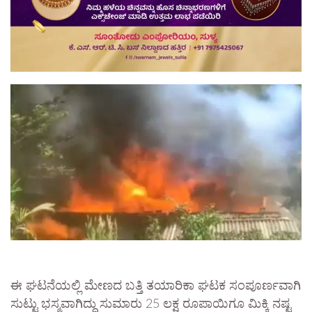
ಈ ಘಟನೆಯಲ್ಲಿ ಮೇಣದ ಬತ್ತಿ ತಯಾರಿಕಾ ಘಟಕ ಸಂಪೂರ್ಣವಾಗಿ
ಸುಟ್ಟು ಭಸ್ಮವಾಗಿದ್ದು ಸುಮಾರು 25 ಲಕ್ಷ ರೂಪಾಯಿಗೂ ಮಿಕ್ಕಿ ನಷ್ಟ