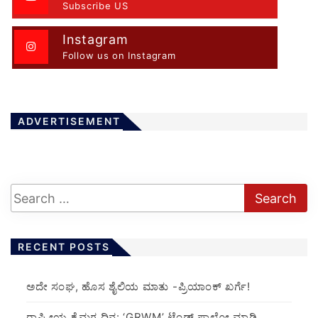
Subscribe US
Instagram
Follow us on Instagram
ADVERTISEMENT
RECENT POSTS
ಅದೇ ಸಂಘ, ಹೊಸ ಶೈಲಿಯ ಮಾತು -ಪ್ರಿಯಾಂಕ್ ಖರ್ಗೆ!
ರಾಷ್ಟ್ರೀಯ ಕೈಮಗ್ಗ ದಿನ: ‘GRWM’ ಟ್ರೆಂಡ್ ಫಾಲೋ ಮಾಡಿ