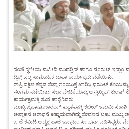
ಸಂಜೆ ಸ್ಥಳೀಯ ಮಸೀದಿ ಮುದರ್ರಿಸ್ ಹಾಗೂ ನೂರುಲ್ ಇಸ್ಲಾಂ ಮ
ದ್ಸಿಕ್ರ್ ಹಲ್ಕ ಸಾಮೂಹಿಕ ದುವಾ ಕಾರ್ಯಕ್ರಮ ನಡೆಯಿತು.
ರಾತ್ರಿ ದಕ್ಷಿಣ ಕನ್ನಡ ಜಿಲ್ಲಾ ಸಂಯುಕ್ತ ಖಾಝಿ ಫಝಲ್ ಕೊಯಮ್ಮ
ಸಂಗಮ ನಡೆಯಿತು. ಸಭಾ ವೇದಿಕೆಯನ್ನು ಅಸ್ಸಯ್ಯಿದ್ ಕುಂಞಿ ಕ
ಕಾರ್ಯಕ್ರಮಕ್ಕೆ ಶುಭ ಹಾರೈಸಿದರು.
ಮುಖ್ಯ ಪ್ರಭಾಷಣಕಾರರಾಗಿ ಖ್ಯಾತವಾಗ್ಮಿ ಕಬೀರ್ ಇಮಮಿ ಸಕಾಫ
ಅಲ್ಲಾಹನ ಆರಾಧನೆ ಕಡ್ಡಾಯವಾಗಿದ್ದು ಜೀವನದ ಬಹು ಮುಖ್ಯ ಅಂ
ಐ ಜೆ ಕಮಿಟಿ ಅಧ್ಯಕ್ಷ ಹಾಜಿ ಇಬ್ರಾಹಿಂ ಸೀ ಫುಡ್ ವಹಿಸಿದ್ದರು