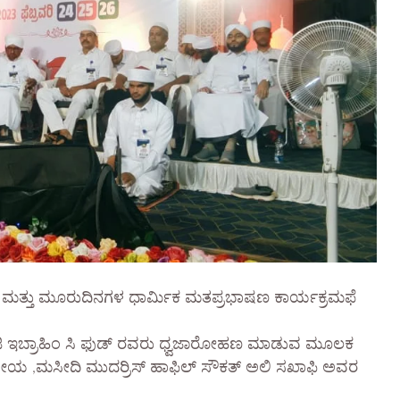
 ಮತ್ತು ಮೂರುದಿನಗಳ ಧಾರ್ಮಿಕ ಮತಪ್ರಭಾಷಣ ಕಾರ್ಯಕ್ರಮಫೆ
 ಹಾಜಿ ಇಬ್ರಾಹಿಂ ಸಿ ಫುಡ್ ರವರು ಧ್ವಜಾರೋಹಣ ಮಾಡುವ ಮೂಲಕ
್ಥಳೀಯ ,ಮಸೀದಿ ಮುದರ್ರಿಸ್ ಹಾಫಿಲ್ ಸೌಕತ್ ಅಲಿ ಸಖಾಫಿ ಅವರ