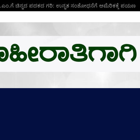
ಬಿ.ಎಂ.ಗೆ ಚಿನ್ನದ ಪದಕದ ಗರಿ: ಉನ್ನತ ಸಂಶೋಧನೆಗೆ ಅಮೆರಿಕಕ್ಕೆ ಪಯಣ