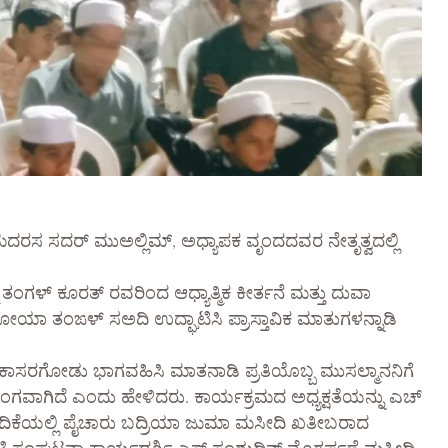
ದರಸ ಸದರ್ ಮುಅಲ್ಲಿಮ್, ಅಧ್ಯಾಪಕ ವೃಂದದವರ ನೇತೃತ್ವದಲ್ಲಿ
 ತಂಗಳ್ ಕೂರತ್ ರವರಿಂದ ಆಧ್ಯಾತ್ಮಿಕ ಕೀರ್ತನೆ ಮತ್ತು ದುವಾ
ೋಯಾ ತಂಙಳ್ ಸಅದಿ ಉದ್ಘಾಟಿಸಿ ಪ್ರಾಸ್ತಾವಿಕ ಮಾತುಗಳನ್ನಾಡಿ
ಿ ಕಾಸರಗೋಡು ಭಾಗವಹಿಸಿ ಮಾತನಾಡಿ ಪ್ರತಿಯೊಬ್ಬ ಮುಸಲ್ಮಾನನಿಗೆ
ಗವಾಗಿದೆ ಎಂದು ಹೇಳಿದರು. ಕಾರ್ಯಕ್ರಮದ ಅಧ್ಯಕ್ಷತೆಯನ್ನು ಎಚ್
. ವೇದಿಕೆಯಲ್ಲಿ ಪೈಚಾರು ಬದ್ರಿಯಾ ಜುಮಾ ಮಸೀದಿ ಖತೀಬರಾದ