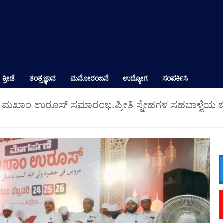
ಕ್ರೀಡೆ
ತಂತ್ರಜ್ಞಾನ
ಮನೋರಂಜನೆ
ಉದ್ಯೋಗ
ಸಂಪರ್ಕಿಸಿ
 ಮಖಾಂ ಉರೂಸ್ ಸಮಾರಂಭ.ಪ್ರೀತಿ ಸ್ನೇಹಗಳ ಸಹಬಾಳ್ವೆಯ ಜೀ