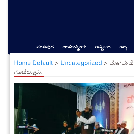
ಮುಖಪುಟ
ಅಂತರಾಷ್ಟ್ರೀಯ
ರಾಷ್ಟ್ರೀಯ
ರಾಜ್ಯ
Home Default
>
Uncategorized
>
ಮೊಗರ್ಪಣೆ
ಗೂಡಲ್ಲೂರು.