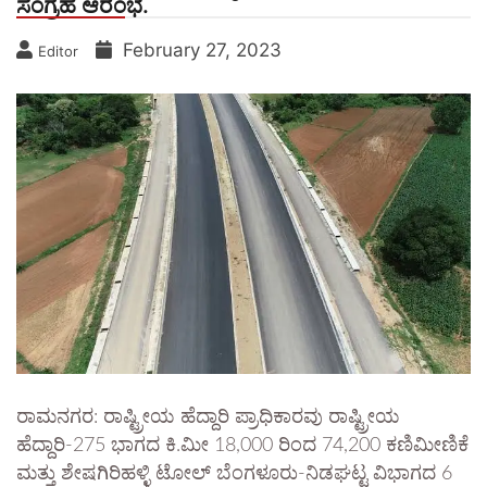
ಸಂಗ್ರಹ ಆರಂಭ.
February 27, 2023
Editor
ರಾಮನಗರ: ರಾಷ್ಟ್ರೀಯ ಹೆದ್ದಾರಿ ಪ್ರಾಧಿಕಾರವು ರಾಷ್ಟ್ರೀಯ
ಹೆದ್ದಾರಿ-275 ಭಾಗದ ಕಿ.ಮೀ 18,000 ರಿಂದ 74,200 ಕಣಿಮೀಣಿಕೆ
ಮತ್ತು ಶೇಷಗಿರಿಹಳ್ಳಿ ಟೋಲ್ ಬೆಂಗಳೂರು-ನಿಡಘಟ್ಟ ವಿಭಾಗದ 6