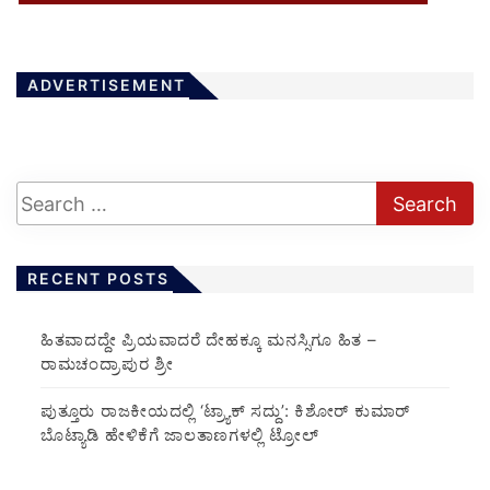
ADVERTISEMENT
RECENT POSTS
ಹಿತವಾದದ್ದೇ ಪ್ರಿಯವಾದರೆ ದೇಹಕ್ಕೂ ಮನಸ್ಸಿಗೂ ಹಿತ –
ರಾಮಚಂದ್ರಾಪುರ ಶ್ರೀ
ಪುತ್ತೂರು ರಾಜಕೀಯದಲ್ಲಿ ‘ಟ್ರ್ಯಾಕ್ ಸದ್ದು’: ಕಿಶೋರ್ ಕುಮಾರ್
ಬೊಟ್ಯಾಡಿ ಹೇಳಿಕೆಗೆ ಜಾಲತಾಣಗಳಲ್ಲಿ ಟ್ರೋಲ್