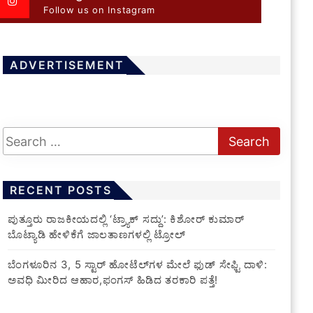
Follow us on Instagram
ADVERTISEMENT
RECENT POSTS
ಪುತ್ತೂರು ರಾಜಕೀಯದಲ್ಲಿ ‘ಟ್ರ್ಯಾಕ್ ಸದ್ದು’: ಕಿಶೋರ್ ಕುಮಾರ್
ಬೊಟ್ಯಾಡಿ ಹೇಳಿಕೆಗೆ ಜಾಲತಾಣಗಳಲ್ಲಿ ಟ್ರೋಲ್
​ಬೆಂಗಳೂರಿನ 3, 5 ಸ್ಟಾರ್ ಹೋಟೆಲ್‌ಗಳ ಮೇಲೆ ಫುಡ್ ಸೇಫ್ಟಿ ದಾಳಿ:
ಅವಧಿ ಮೀರಿದ ಆಹಾರ,ಫಂಗಸ್ ಹಿಡಿದ ತರಕಾರಿ ಪತ್ತೆ!