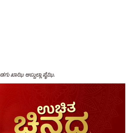
ಡಗು ಖಾಝಿ ಅಬ್ದುಲ್ಲಾ ಪೈಝಿ.