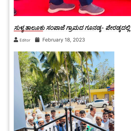
ಸುಳ್ಯ ತಾಲೂಕು ಸಂಪಾಜೆ ಗ್ರಾಮದ ಗೂನಡ್ಕ- ಪೇರಡ್ಕದಲ್
February 18, 2023
Editor