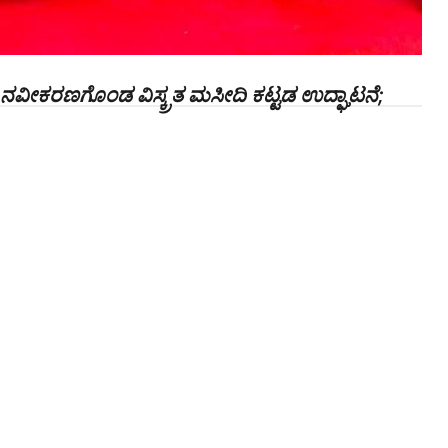
ಲಿ ನವೀಕರಣಗೊಂಡ ವಿಸ್ಕ್ರತ ಮಸೀದಿ ಕಟ್ಟಡ ಉದ್ಘಾಟನೆ;