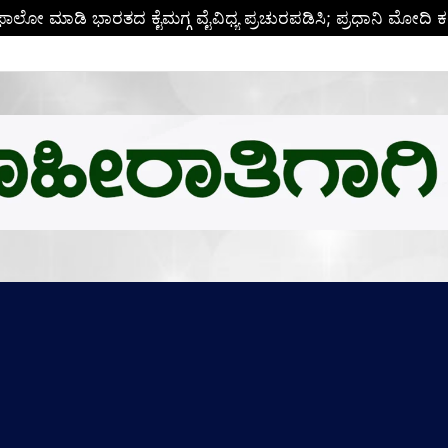
ಬಿ.ಎಂ.ಗೆ ಚಿನ್ನದ ಪದಕದ ಗರಿ: ಉನ್ನತ ಸಂಶೋಧನೆಗೆ ಅಮೆರಿಕಕ್ಕೆ ಪಯಣ