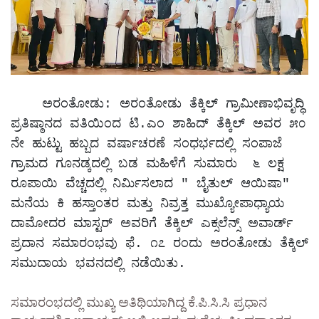
    ಅರಂತೋಡು: ಅರಂತೋಡು ತೆಕ್ಕಿಲ್ ಗ್ರಾಮೀಣಾಭಿವೃದ್ಧಿ 
ಪ್ರತಿಷ್ಠಾನದ ವತಿಯಿಂದ ಟಿ.ಎಂ ಶಾಹಿದ್ ತೆಕ್ಕಿಲ್ ಅವರ ೫೦ 
ನೇ ಹುಟ್ಟು ಹಬ್ಬದ ವರ್ಷಾಚರಣೆ ಸಂಧರ್ಭದಲ್ಲಿ ಸಂಪಾಜೆ 
ಗ್ರಾಮದ ಗೂನಡ್ಕದಲ್ಲಿ ಬಡ ಮಹಿಳೆಗೆ ಸುಮಾರು  ೬ ಲಕ್ಷ 
ರೂಪಾಯಿ ವೆಚ್ಚದಲ್ಲಿ ನಿರ್ಮಿಸಲಾದ " ಬೈತುಲ್ ಆಯಿಷಾ" 
ಮನೆಯ ಕಿ ಹಸ್ತಾಂತರ ಮತ್ತು ನಿವ್ರತ್ತ ಮುಖ್ಯೋಪಾಧ್ಯಾಯ 
ದಾಮೋದರ ಮಾಸ್ಟರ್ ಅವರಿಗೆ ತೆಕ್ಕಿಲ್ ಎಕ್ಸಲೆನ್ಸ್ ಅವಾರ್ಡ್  
ಪ್ರದಾನ ಸಮಾರಂಭವು ಫೆ. ೧೭ ರಂದು ಅರಂತೋಡು ತೆಕ್ಕಿಲ್ 
ಸಮುದಾಯ ಭವನದಲ್ಲಿ ನಡೆಯಿತು.   
ಸಮಾರಂಭದಲ್ಲಿ ಮುಖ್ಯ ಅತಿಥಿಯಾಗಿದ್ದ ಕೆ.ಪಿ.ಸಿ.ಸಿ ಪ್ರಧಾನ