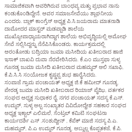
ಸಾಮಾಜಿಕವಾಗಿ ಅವರಿಗಿರುವ ಬಾಂಧವ್ಯ ಮತ್ತು ಪ್ರಭಾವ ನಾನು
ಕಂಡುಕೊಂಡಿದ್ದೇನೆ. ಅವರ ಸಮಾಜಸೇವೆಯು ಶ್ಲಾಘನೀಯ
ಎಂದರು. ಬ್ಲಾಕ್ ಕಾಂಗ್ರೆಸ್ ಅಧ್ಯಕ್ಷ ಪಿ.ಸಿ.ಜಯರಾಮ ಮಾತನಾಡಿ
ದಾಮೋದರ ಮಾಸ್ಟರ್ ಮಡಪ್ಪಾಡಿ ಶಾಲೆಯ
ಮುಖ್ಯೋಪಾಧ್ಯಾಯರಾಗಿದ್ದಾಗ ಶಾಲೆಯ ಅಭಿವೃದ್ಧಿಯಲ್ಲಿ ಅಮೋಘ
ಸೇವೆ ಸಲ್ಲಿಸಿದ್ದನ್ನು ನೆನೆಪಿಸಿಕೊಂಡರು. ಕಾರ್ಯಕ್ರಮದಲ್ಲಿ
ಅರಂತೋಡು ಬದ್ರಿಯಾ ಜುಮಾ ಮಸೀದಿಯ ಖತೀಬರಾದ ಹಾಜಿ
ಇಸಾಕ್ ಬಾಖವಿ ದುವಾ ನೆರವೇರಿಸಿದರು. ಕೆ.ಎಂ ಮುಸ್ತಫಾ ಸುಳ್ಯ
ಗೂನಡ್ಕ ಜುಮಾ ಮಸೀದಿ ಖತೀಬರಾದ ಮಹಮ್ಮದ್ ಆಲಿ ಸಖಾಫಿ,
ಕೆ.ಪಿ.ಸಿ.ಸಿ ಸಂಯೋಜಕ ಕೃಷ್ಣಪ್ಪ ಶುಭ ಹಾರೈಸಿದರು.
ಸಂಪಾಜೆ ಗ್ರಾಮ ಪಂಚಾಯತ್ ಅಧ್ಯಕ್ಷ ಜಿ.ಕೆ ಹಮೀದ್ ಗೂನಡ್ಕ,
ಪೇರಡ್ಕ ಜುಮಾ ಮಸೀದಿ ಖತೀಬರಾದ ರಿಯಾಜ್ ಪೈಝಿ, ವರ್ತಕರ
ಸಂಘದ ಅಧ್ಯಕ್ಷ ಸುಧಾಕರ ರೈ, ನಗರ ಪಂಚಾಯತ್ ಸದಸ್ಯ ಕೆ.ಎಸ್.
ಉಮ್ಮರ್, ಸುಳ್ಯ ಅಲ್ಪ ಸಂಖ್ಯಾತರ ವಿವಿದೋದ್ದೇಶ ಸಹಕಾರ ಸಂಘದ
ಅಧ್ಯಕ್ಷ ಇಕ್ಬಾಲ್ ಎಲಿಮಲೆ, ಸೆಂಟ್ರಲ್ ಕಮಿಟಿ ಸಂಘಟನಾ
ಕಾರ್ಯದರ್ಶಿ ಎಸ್ .ಸಂಶುದ್ದೀನ್ , ಕೆಪೆಕ್ ಮಾಜಿ ಸದಸ್ಯ ಪಿ.ಎ.
ಮಹಮ್ಮದ್, ಪಿ.ಎ ಉಮ್ಮರ್ ಗೂನಡ್ಕ, ಅಬ್ದುಲ್ಲ ಕೊಪ್ಪತಕಜೆ, ಕೆ.ಪಿ.