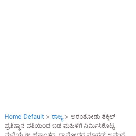
Home Default
>
ರಾಜ್ಯ
>
ಅರಂತೋಡು ತೆಕ್ಕಿಲ್
ಪ್ರತಿಷ್ಠಾನ ವತಿಯಿಂದ ಬಡ ಮಹಿಳೆಗೆ ನಿರ್ಮಿಸಿಕೊಟ್ಟ
ಮನೆಯ ಕೀ ಹಸ್ತಾಂತರ, ದಾಮೋದರ ಮಾಸ್ಟರ್ ಅವರಿಗೆ