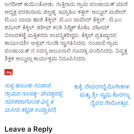
ಜಗದೀಶ್ ಕುಯಿಂತೋಡು, ಗುತ್ತಿಗಾರು ಗ್ರಾಮ ಪಂಚಾಯತ್ ಮಾಜಿ
ಅಧ್ಯಕ್ಷ ಪರಶುರಾಮ ಚಿಲ್ತಡ್ಕ ,ಇಭ್ರಾಹಿಂ ಕತ್ತರ್, ಅಬ್ದುಲ್ ಮಜೀದ್,
ಟಿ.ಎಂ ಬಾಬಾ ಹಾಜಿ ತೆಕ್ಕಿಲ್, ಟಿ.ಎಂ ಜಾವೇದ್ ತೆಕ್ಕಿಲ್ , ಟಿ.ಎಂ
ಶಮೀರ್ ತೆಕ್ಕಿಲ್, ಶರೀಫ್ ಕಂಠಿ ಸಿದ್ದಿಕ್ ಕೊಕೊ, ರಹೀಮ್
ಬೀಜದಕಟ್ಟೆ ಮತ್ತಿತರರು ಉಪಸ್ಥಿತರಿದ್ದರು. ತೆಕ್ಕಿಲ್ ಪ್ರತಿಷ್ಠಾನದ
ಕಾರ್ಯದರ್ಶಿ ಅಶ್ರಫ್ ಗುಂಡಿ ಸ್ವಾಗತಿಸಿದರು, ಸಂಪಾಜೆ ಗ್ರಾಮ
ಪಂಚಾಯತ್ ನ ಸದಸ್ಯ ಅಬೂಸಾಲಿ ಗೂನಡ್ಕ ವಂದಿಸಿದರು, ನಿವೃತ್ತ
ಶಿಕ್ಷಕ ಅಬ್ದುಲ್ಲಾ ಕಾರ್ಯಕ್ರಮ ನಿರೂಪಿಸಿದರು.
ರಾಜ್ಯ
ಸುಳ್ಯ ತಾಲೂಕು ಸಂಪಾಜೆ
ಕುಕ್ಕೆ: ದೇವರಗದ್ದೆ ಮೊಗೇರ್ಕಳ
ಗ್ರಾಮದ ಗೂನಡ್ಕ- ಪೇರಡ್ಕದಲ್ಲಿ
ಮತ್ತು ಶ್ರೀ ಸ್ವಾಮಿ ಕೊರಗಜ್ಜ
ನವೀಕರಣಗೊಂಡ ವಿಸ್ಕ್ರತ
ದೈವದ ನೇಮೋತ್ಸವ.
ಮಸೀದಿ ಕಟ್ಟಡ ಉದ್ಘಾಟನೆ;
Leave a Reply