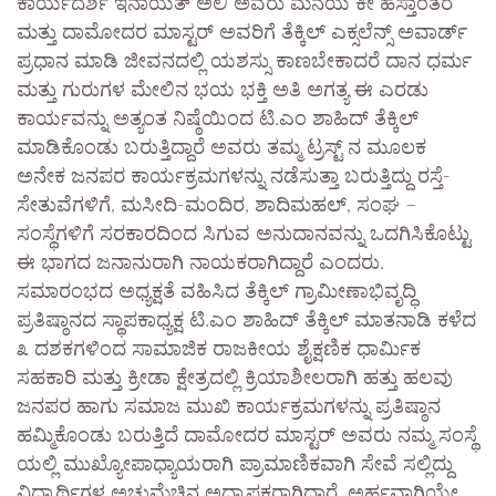
ಕಾರ್ಯದರ್ಶಿ ಇನಾಯತ್ ಅಲಿ ಅವರು ಮನೆಯ ಕೀ ಹಸ್ತಾಂತರ
ಮತ್ತು ದಾಮೋದರ ಮಾಸ್ಟರ್ ಅವರಿಗೆ ತೆಕ್ಕಿಲ್ ಎಕ್ಸಲೆನ್ಸ್ ಅವಾರ್ಡ್
ಪ್ರಧಾನ ಮಾಡಿ ಜೀವನದಲ್ಲಿ ಯಶಸ್ಸು ಕಾಣಬೇಕಾದರೆ ದಾನ ಧರ್ಮ
ಮತ್ತು ಗುರುಗಳ ಮೇಲಿನ ಭಯ ಭಕ್ತಿ ಅತಿ ಅಗತ್ಯ ಈ ಎರಡು
ಕಾರ್ಯವನ್ನು ಅತ್ಯಂತ ನಿಷ್ಠೆಯಿಂದ ಟಿ.ಎಂ ಶಾಹಿದ್ ತೆಕ್ಕಿಲ್
ಮಾಡಿಕೊಂಡು ಬರುತ್ತಿದ್ದಾರೆ ಅವರು ತಮ್ಮ ಟ್ರಸ್ಟ್ ನ ಮೂಲಕ
ಅನೇಕ ಜನಪರ ಕಾರ್ಯಕ್ರಮಗಳನ್ನು ನಡೆಸುತ್ತಾ ಬರುತ್ತಿದ್ದು ರಸ್ತೆ-
ಸೇತುವೆಗಳಿಗೆ, ಮಸೀದಿ-ಮಂದಿರ, ಶಾದಿಮಹಲ್, ಸಂಘ –
ಸಂಸ್ಥೆಗಳಿಗೆ ಸರಕಾರದಿಂದ ಸಿಗುವ ಅನುದಾನವನ್ನು ಒದಗಿಸಿಕೊಟ್ಟು
ಈ ಭಾಗದ ಜನಾನುರಾಗಿ ನಾಯಕರಾಗಿದ್ದಾರೆ ಎಂದರು.
ಸಮಾರಂಭದ ಅಧ್ಯಕ್ಷತೆ ವಹಿಸಿದ ತೆಕ್ಕಿಲ್ ಗ್ರಾಮೀಣಾಭಿವೃದ್ಧಿ
ಪ್ರತಿಷ್ಠಾನದ ಸ್ಥಾಪಕಾಧ್ಯಕ್ಷ ಟಿ.ಎಂ ಶಾಹಿದ್ ತೆಕ್ಕಿಲ್ ಮಾತನಾಡಿ ಕಳೆದ
೩ ದಶಕಗಳಿಂದ ಸಾಮಾಜಿಕ ರಾಜಕೀಯ ಶೈಕ್ಷಣಿಕ ಧಾರ್ಮಿಕ
ಸಹಕಾರಿ ಮತ್ತು ಕ್ರೀಡಾ ಕ್ಷೇತ್ರದಲ್ಲಿ ಕ್ರಿಯಾಶೀಲರಾಗಿ ಹತ್ತು ಹಲವು
ಜನಪರ ಹಾಗು ಸಮಾಜ ಮುಖಿ ಕಾರ್ಯಕ್ರಮಗಳನ್ನು ಪ್ರತಿಷ್ಠಾನ
ಹಮ್ಮಿಕೊಂಡು ಬರುತ್ತಿದೆ ದಾಮೋದರ ಮಾಸ್ಟರ್ ಅವರು ನಮ್ಮ ಸಂಸ್ಥೆ
ಯಲ್ಲಿ ಮುಖ್ಯೋಪಾಧ್ಯಾಯರಾಗಿ ಪ್ರಾಮಾಣಿಕವಾಗಿ ಸೇವೆ ಸಲ್ಲಿದ್ದು
ವಿದ್ಯಾರ್ಥಿಗಳ ಅಚ್ಚುಮೆಚ್ಚಿನ ಅಧ್ಯಾಪಕರಾಗಿದ್ದಾರೆ. ಅರ್ಹವಾಗಿಯೇ