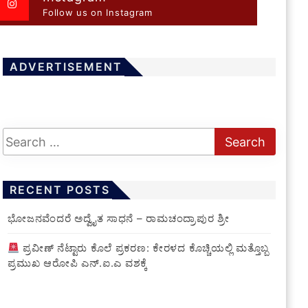
Follow us on Instagram
ADVERTISEMENT
RECENT POSTS
ಭೋಜನವೆಂದರೆ ಅದ್ವೈತ ಸಾಧನೆ – ರಾಮಚಂದ್ರಾಪುರ ಶ್ರೀ
ಪ್ರವೀಣ್ ನೆಟ್ಟಾರು ಕೊಲೆ ಪ್ರಕರಣ: ಕೇರಳದ ಕೊಚ್ಚಿಯಲ್ಲಿ ಮತ್ತೊಬ್ಬ
ಪ್ರಮುಖ ಆರೋಪಿ ಎನ್.ಐ.ಎ ವಶಕ್ಕೆ