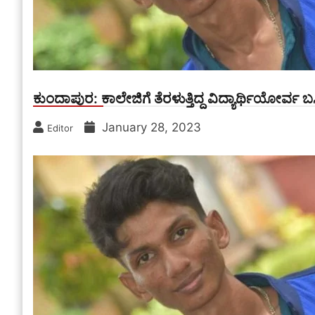
ಕುಂದಾಪುರ: ಕಾಲೇಜಿಗೆ ತೆರಳುತ್ತಿದ್ದ ವಿದ್ಯಾರ್ಥಿಯೋರ್ವ ಬಸ್ಸಿನ
January 28, 2023
Editor