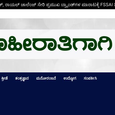
ಕ್ಕೆ ಒಲಿದ ಪದಕಗಳೆಷ್ಟು? ಪದಕ ಪಟ್ಟಿಯಲ್ಲಿ ಮೊದಲ ಸ್ಥಾನ ಯಾರಿಗೆ? ಪೂರ್
ಕ್ರೀಡೆ
ತಂತ್ರಜ್ಞಾನ
ಮನೋರಂಜನೆ
ಉದ್ಯೋಗ
ಸಂಪರ್ಕಿಸಿ