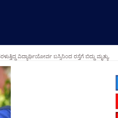
ತ್ತಿದ್ದ ವಿದ್ಯಾರ್ಥಿಯೋರ್ವ ಬಸ್ಸಿನಿಂದ ರಸ್ತೆಗೆ ಬಿದ್ದು ಮೃತ್ಯು.