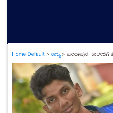
Home Default
>
ರಾಜ್ಯ
>
ಕುಂದಾಪುರ: ಕಾಲೇಜಿಗೆ ತೆರಳು