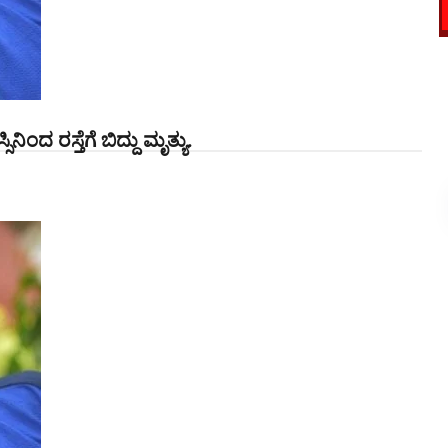
ಿಂದ ರಸ್ತೆಗೆ ಬಿದ್ದು ಮೃತ್ಯು.