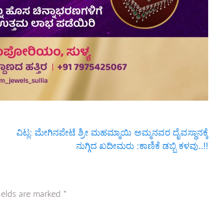
ವಿಟ್ಲ: ಮೇಗಿನಪೇಟೆ ಶ್ರೀ ಮಹಮ್ಮಾಯಿ ಅಮ್ಮನವರ ದೈವಸ್ಥಾನಕ್ಕೆ
ನುಗ್ಗಿದ ಖದೀಮರು :ಕಾಣಿಕೆ ಡಬ್ಬಿ ಕಳವು..!!
ields are marked
*