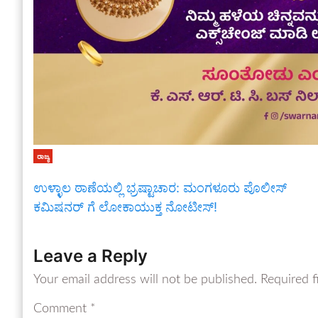
ರಾಜ್ಯ
ಉಳ್ಳಾಲ ಠಾಣೆಯಲ್ಲಿ ಭ್ರಷ್ಟಾಚಾರ: ಮಂಗಳೂರು ಪೊಲೀಸ್
ಕಮಿಷನರ್ ಗೆ ಲೋಕಾಯುಕ್ತ ನೋಟೀಸ್!
Leave a Reply
Your email address will not be published.
Required f
Comment
*