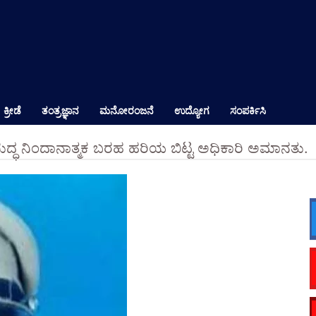
ಕ್ರೀಡೆ
ತಂತ್ರಜ್ಞಾನ
ಮನೋರಂಜನೆ
ಉದ್ಯೋಗ
ಸಂಪರ್ಕಿಸಿ
ುದ್ಧ ನಿಂದಾನಾತ್ಮಕ ಬರಹ ಹರಿಯ ಬಿಟ್ಟ ಅಧಿಕಾರಿ ಅಮಾನತು.