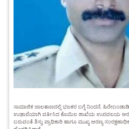
ಸಾಮಾಜಿಕ ಜಾಲತಾಣದಲ್ಲಿ ಭಜಕರ ಬಗ್ಗೆ ನಿಂದನೆ, ಹಿರೇಬಂಡಾಡಿ ಗ್ರ
ಉಢಾಪೆಯಾಗಿ ವರ್ತಿಸಿದ ಕೊಯಿಲ ಶಾಖೆಯ ಉಪವಲಯ ಅರಣ್ಯಾಧ
ಬರುವಂತೆ ಶಿಸ್ತು ಪ್ರಾಧಿಕಾರಿ ಹಾಗೂ ಮುಖ್ಯ ಅರಣ್ಯ ಸಂರಕ್