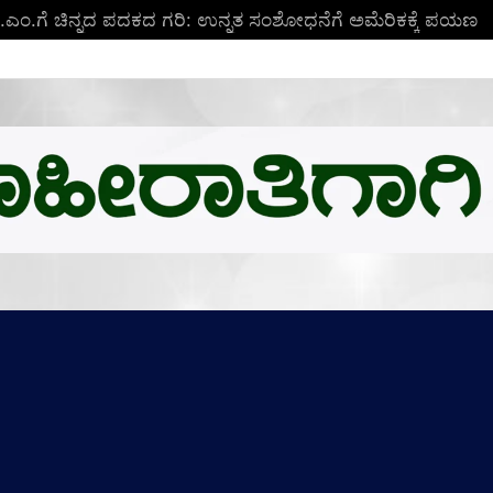
ಬಿ.ಎಂ.ಗೆ ಚಿನ್ನದ ಪದಕದ ಗರಿ: ಉನ್ನತ ಸಂಶೋಧನೆಗೆ ಅಮೆರಿಕಕ್ಕೆ ಪಯಣ