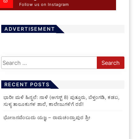
Follow us on Instagram
ADVERTISEMENT
RECENT POSTS
​ಭಾರೀ ಮಳೆ ಹಿನ್ನಲೆ: ನಾಳೆ (ಆಗಸ್ಟ್ 8) ಪುತ್ತೂರು, ಬೆಳ್ತಂಗಡಿ, ಕಡಬ,
ಸುಳ್ಯ ತಾಲೂಕುಗಳ ಶಾಲೆ, ಕಾಲೇಜುಗಳಿಗೆ ರಜೆ!
ಭೋಜನವೆಂಬುದು ಯಜ್ಞ – ರಾಮಚಂದ್ರಾಪುರ ಶ್ರೀ