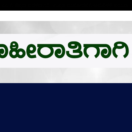
ಬಿ.ಎಂ.ಗೆ ಚಿನ್ನದ ಪದಕದ ಗರಿ: ಉನ್ನತ ಸಂಶೋಧನೆಗೆ ಅಮೆರಿಕಕ್ಕೆ ಪಯಣ