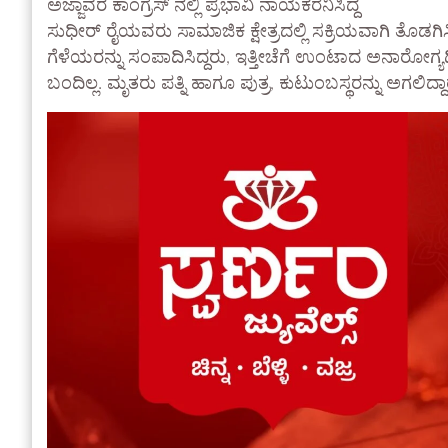
ಅಜ್ಜಾವರ ಕಾಂಗ್ರೆಸ್ ನಲ್ಲಿ ಪ್ರಭಾವಿ ನಾಯಕರೆನಿಸಿದ್ದ
ಸುಧೀರ್ ರೈಯವರು ಸಾಮಾಜಿಕ ಕ್ಷೇತ್ರದಲ್ಲಿ ಸಕ್ರಿಯವಾಗಿ ತೊಡಗ
ಗೆಳೆಯರನ್ನು ಸಂಪಾದಿಸಿದ್ದರು, ಇತ್ತೀಚೆಗೆ ಉಂಟಾದ ಅನಾರೋಗ್ಯದಿ
ಬಂದಿಲ್ಲ. ಮೃತರು ಪತ್ನಿ ಹಾಗೂ ಪುತ್ರ, ಕುಟುಂಬಸ್ಥರನ್ನು ಅಗಲಿದ್ದಾರ