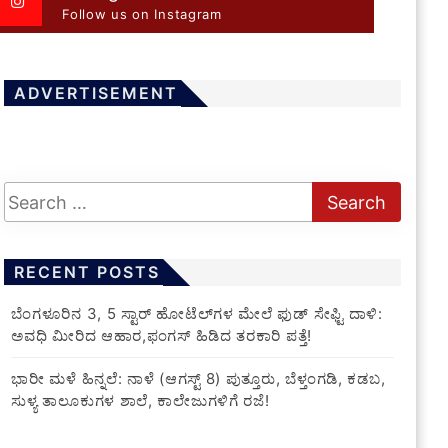
Follow us on Instagram
ADVERTISEMENT
RECENT POSTS
​ಬೆಂಗಳೂರಿನ 3, 5 ಸ್ಟಾರ್ ಹೋಟೆಲ್‌ಗಳ ಮೇಲೆ ಫುಡ್ ಸೇಫ್ಟಿ ದಾಳಿ:
ಅವಧಿ ಮೀರಿದ ಆಹಾರ,ಫಂಗಸ್ ಹಿಡಿದ ತರಕಾರಿ ಪತ್ತೆ!
​ಭಾರೀ ಮಳೆ ಹಿನ್ನಲೆ: ನಾಳೆ (ಆಗಸ್ಟ್ 8) ಪುತ್ತೂರು, ಬೆಳ್ತಂಗಡಿ, ಕಡಬ,
ಸುಳ್ಯ ತಾಲೂಕುಗಳ ಶಾಲೆ, ಕಾಲೇಜುಗಳಿಗೆ ರಜೆ!