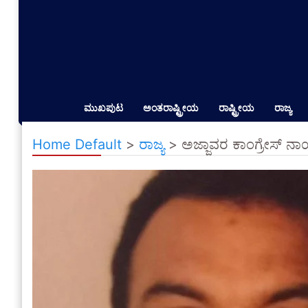
ಮುಖಪುಟ
ಅಂತರಾಷ್ಟ್ರೀಯ
ರಾಷ್ಟ್ರೀಯ
ರಾಜ್ಯ
Home Default
>
ರಾಜ್ಯ
>
ಅಜ್ಜಾವರ ಕಾಂಗ್ರೇಸ್ ನ