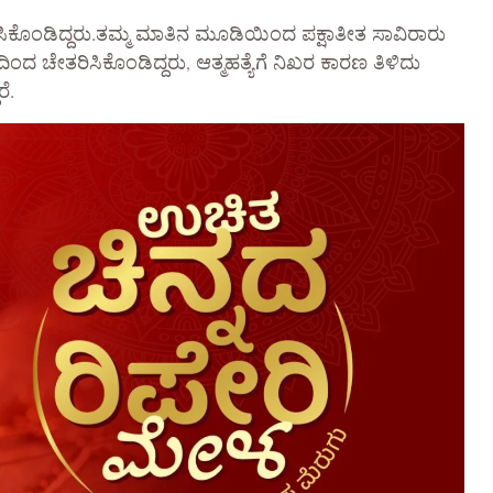
ಿಸಿಕೊಂಡಿದ್ದರು.ತಮ್ಮ ಮಾತಿನ ಮೂಡಿಯಿಂದ ಪಕ್ಷಾತೀತ ಸಾವಿರಾರು
ಂದ ಚೇತರಿಸಿಕೊಂಡಿದ್ದರು, ಆತ್ಮಹತ್ಯೆಗೆ ನಿಖರ ಕಾರಣ ತಿಳಿದು
ೆ.