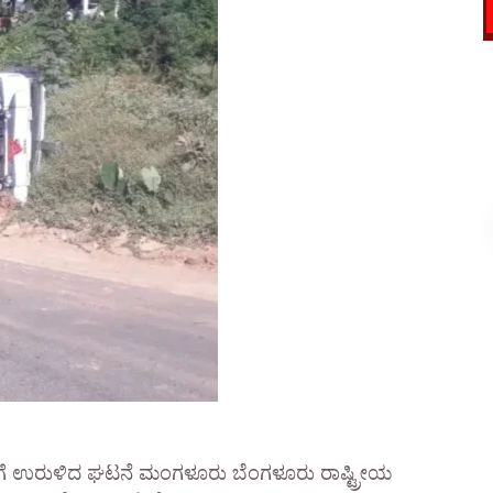
ೆಗೆ ಉರುಳಿದ ಘಟನೆ ಮಂಗಳೂರು ಬೆಂಗಳೂರು ರಾಷ್ಟ್ರೀಯ