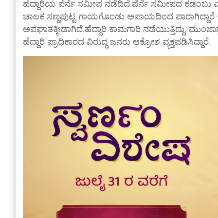
ಹೆದ್ದಾರಿಯ ಪೆರ್ನೆ ಸಮೀಪ ನಡೆದಿದೆ.ಪೆರ್ನೆ ಸಮೀಪದ ಕಡಂಬು ಎ
ಚಾಲಕ ಸಣ್ಣಪುಟ್ಟ ಗಾಯಗೊಂಡು ಅಪಾಯದಿಂದ ಪಾರಾಗಿದ್ದಾರೆ
ಅಪಘಾತಕ್ಕೀಡಾಗಿದೆ.ಹೆದ್ದಾರಿ ಕಾಮಗಾರಿ ನಡೆಯುತ್ತಿದ್ದು, ಮುಂಜಾ
ಹೆದ್ದಾರಿ ಪ್ರಾಧಿಕಾರದ ವಿರುದ್ಧ ಜನರು ಆಕ್ರೋಶ ವ್ಯಕ್ತಪಡಿಸಿದ್ದಾರೆ.