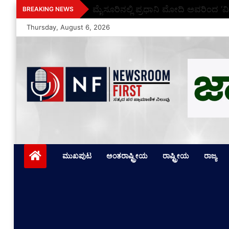
Skip
ಮೈಸೂರಿನಲ್ಲಿ ಪ್ರಧಾನಿ ಮೋದಿ ಅವರಿಂದ ‘ವಿ
BREAKING NEWS
to
Thursday, August 6, 2026
content
Newsroom First
ಸತ್ಯದ ಪರ ಪ್ರಾಮಾಣಿಕ ನಿಲುವು
ಮುಖಪುಟ
ಅಂತರಾಷ್ಟ್ರೀಯ
ರಾಷ್ಟ್ರೀಯ
ರಾಜ್ಯ