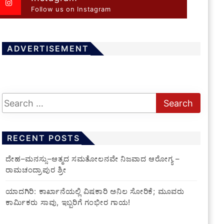
Follow us on Instagram
ADVERTISEMENT
RECENT POSTS
ದೇಹ–ಮನಸ್ಸು–ಆತ್ಮದ ಸಮತೋಲನವೇ ನಿಜವಾದ ಆರೋಗ್ಯ –
ರಾಮಚಂದ್ರಾಪುರ ಶ್ರೀ
ಯಾದಗಿರಿ: ಕಾರ್ಖಾನೆಯಲ್ಲಿ ವಿಷಕಾರಿ ಅನಿಲ ಸೋರಿಕೆ; ಮೂವರು
ಕಾರ್ಮಿಕರು ಸಾವು, ಇಬ್ಬರಿಗೆ ಗಂಭೀರ ಗಾಯ!