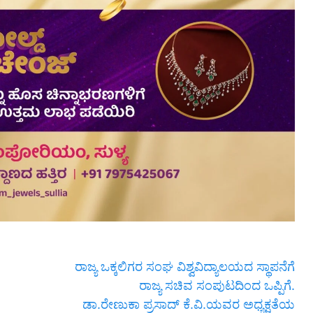
ರಾಜ್ಯ ಒಕ್ಕಲಿಗರ ಸಂಘ ವಿಶ್ವವಿದ್ಯಾಲಯದ ಸ್ಥಾಪನೆಗೆ
ರಾಜ್ಯ ಸಚಿವ ಸಂಪುಟದಿಂದ ಒಪ್ಪಿಗೆ.
ಡಾ.ರೇಣುಕಾ ಪ್ರಸಾದ್ ಕೆ.ವಿ.ಯವರ ಅಧ್ಯಕ್ಷತೆಯ