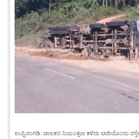
ಉಪ್ಪಿನಂಗಡಿ: ಚಾಲಕನ ನಿಯಂತ್ರಣ ಕಳೆದು ಲಾರಿಯೊಂದು ರಸ್ತ