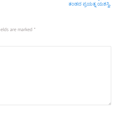
ತಂಡದ ಪ್ರಯತ್ನ ಯಶಸ್ವಿ.
ields are marked
*