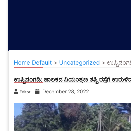
Home Default
>
Uncategorized
>
ಉಪ್ಪಿನಂಗಡ
ಉಪ್ಪಿನಂಗಡಿ: ಚಾಲಕನ ನಿಯಂತ್ರಣ ತಪ್ಪಿ ರಸ್ತೆಗೆ ಉರುಳ
December 28, 2022
Editor