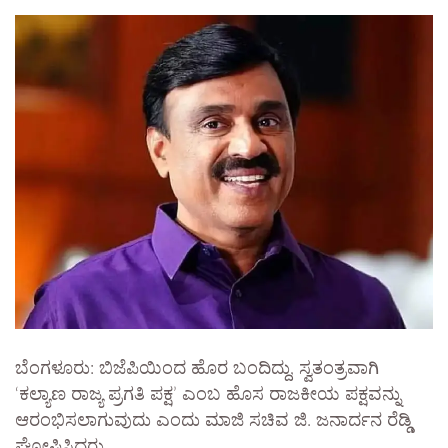
ಬೆಂಗಳೂರು: ಬಿಜೆಪಿಯಿಂದ ಹೊರ ಬಂದಿದ್ದು, ಸ್ವತಂತ್ರವಾಗಿ
‘ಕಲ್ಯಾಣ ರಾಜ್ಯ ಪ್ರಗತಿ ಪಕ್ಷ’ ಎಂಬ ಹೊಸ ರಾಜಕೀಯ ಪಕ್ಷವನ್ನು
ಆರಂಭಿಸಲಾಗುವುದು ಎಂದು ಮಾಜಿ ಸಚಿವ ಜಿ. ಜನಾರ್ದನ ರೆಡ್ಡಿ
ಘೋಷಿಸಿದರು.