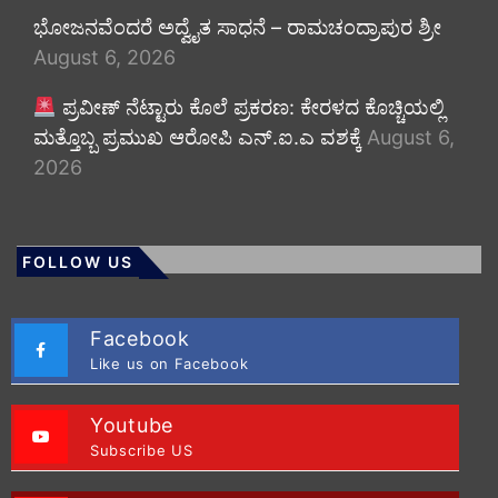
ಭೋಜನವೆಂದರೆ ಅದ್ವೈತ ಸಾಧನೆ – ರಾಮಚಂದ್ರಾಪುರ ಶ್ರೀ
August 6, 2026
ಪ್ರವೀಣ್ ನೆಟ್ಟಾರು ಕೊಲೆ ಪ್ರಕರಣ: ಕೇರಳದ ಕೊಚ್ಚಿಯಲ್ಲಿ
ಮತ್ತೊಬ್ಬ ಪ್ರಮುಖ ಆರೋಪಿ ಎನ್.ಐ.ಎ ವಶಕ್ಕೆ
August 6,
2026
FOLLOW US
Facebook
Like us on Facebook
Youtube
Subscribe US