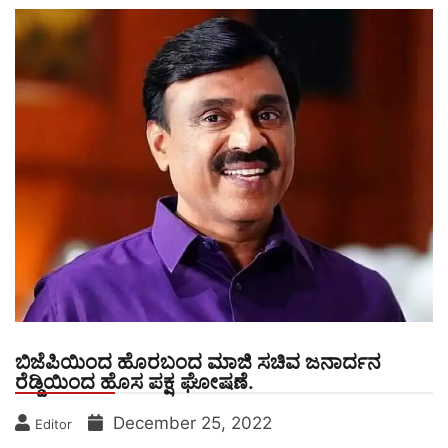
ಬಿಜೆಪಿಯಿಂದ ಹೊರಬಂದ ಮಾಜಿ ಸಚಿವ ಜನಾರ್ದನ
ರೆಡ್ಡಿಯಿಂದ ಹೊಸ ಪಕ್ಷ ಘೋಷಣೆ.
December 25, 2022
Editor