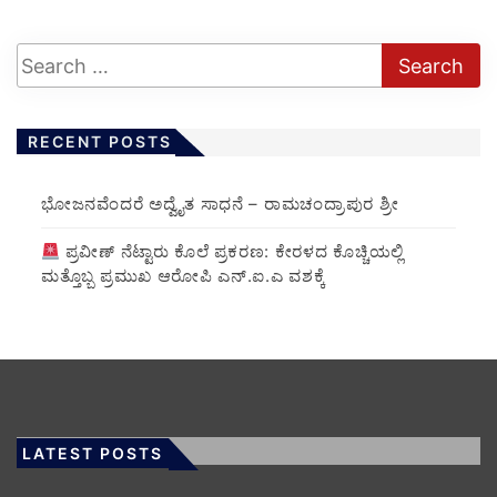
RECENT POSTS
ಭೋಜನವೆಂದರೆ ಅದ್ವೈತ ಸಾಧನೆ – ರಾಮಚಂದ್ರಾಪುರ ಶ್ರೀ
ಪ್ರವೀಣ್ ನೆಟ್ಟಾರು ಕೊಲೆ ಪ್ರಕರಣ: ಕೇರಳದ ಕೊಚ್ಚಿಯಲ್ಲಿ
ಮತ್ತೊಬ್ಬ ಪ್ರಮುಖ ಆರೋಪಿ ಎನ್.ಐ.ಎ ವಶಕ್ಕೆ
LATEST POSTS