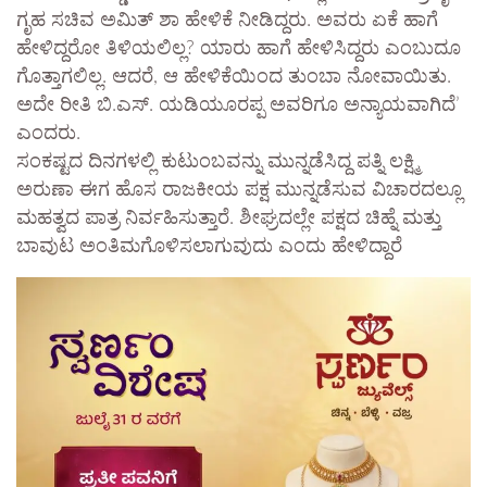
ಗೃಹ ಸಚಿವ ಅಮಿತ್ ಶಾ ಹೇಳಿಕೆ ನೀಡಿದ್ದರು. ಅವರು ಏಕೆ ಹಾಗೆ
ಹೇಳಿದ್ದರೋ ತಿಳಿಯಲಿಲ್ಲ? ಯಾರು ಹಾಗೆ ಹೇಳಿಸಿದ್ದರು ಎಂಬುದೂ
ಗೊತ್ತಾಗಲಿಲ್ಲ. ಆದರೆ, ಆ ಹೇಳಿಕೆಯಿಂದ ತುಂಬಾ ನೋವಾಯಿತು.
ಅದೇ ರೀತಿ ಬಿ.ಎಸ್. ಯಡಿಯೂರಪ್ಪ ಅವರಿಗೂ ಅನ್ಯಾಯವಾಗಿದೆ’
ಎಂದರು.
ಸಂಕಷ್ಟದ ದಿನಗಳಲ್ಲಿ ಕುಟುಂಬವನ್ನು ಮುನ್ನಡೆಸಿದ್ದ ಪತ್ನಿ ಲಕ್ಷ್ಮಿ
ಅರುಣಾ ಈಗ ಹೊಸ ರಾಜಕೀಯ ಪಕ್ಷ ಮುನ್ನಡೆಸುವ ವಿಚಾರದಲ್ಲೂ
ಮಹತ್ವದ ಪಾತ್ರ ನಿರ್ವಹಿಸುತ್ತಾರೆ. ಶೀಘ್ರದಲ್ಲೇ ಪಕ್ಷದ ಚಿಹ್ನೆ ಮತ್ತು
ಬಾವುಟ ಅಂತಿಮಗೊಳಿಸಲಾಗುವುದು ಎಂದು ಹೇಳಿದ್ದಾರೆ