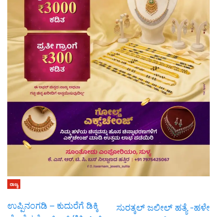
ರಾಜ್ಯ
ಉಪ್ಪಿನಂಗಡಿ – ಕುದುರೆಗೆ ಡಿಕ್ಕಿ
ಸುರತ್ಕಲ್ ಜಲೀಲ್ ಹತ್ಯೆ -ಹಳೇ