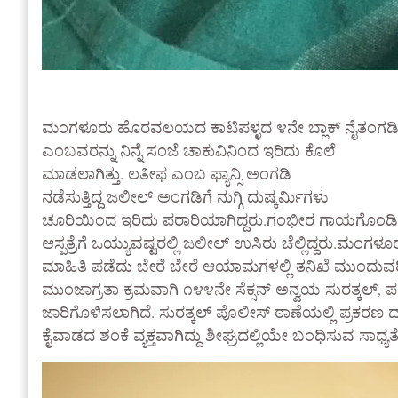
ಮಂಗಳೂರು ಹೊರವಲಯದ ಕಾಟಿಪಳ್ಳದ ೪ನೇ ಬ್ಲಾಕ್ ನೈತಂಗಡಿ
ಎಂಬವರನ್ನು ನಿನ್ನೆ ಸಂಜೆ ಚಾಕುವಿನಿಂದ ಇರಿದು ಕೊಲೆ
ಮಾಡಲಾಗಿತ್ತು. ಲತೀಫ ಎಂಬ ಫ್ಯಾನ್ಸಿ ಅಂಗಡಿ
ನಡೆಸುತ್ತಿದ್ದ ಜಲೀಲ್ ಅಂಗಡಿಗೆ ನುಗ್ಗಿ ದುಷ್ಕರ್ಮಿಗಳು
ಚೂರಿಯಿಂದ ಇರಿದು ಪರಾರಿಯಾಗಿದ್ದರು.ಗಂಭೀರ ಗಾಯಗೊಂಡಿದ್
ಆಸ್ಪತ್ರೆಗೆ ಒಯ್ಯುವಷ್ಟರಲ್ಲಿ ಜಲೀಲ್ ಉಸಿರು ಚೆಲ್ಲಿದ್ದರು.ಮಂಗ
ಮಾಹಿತಿ ಪಡೆದು ಬೇರೆ ಬೇರೆ ಆಯಾಮಗಳಲ್ಲಿ ತನಿಖೆ ಮುಂದುವ
ಮುಂಜಾಗ್ರತಾ ಕ್ರಮವಾಗಿ ೧೪೪ನೇ ಸೆಕ್ಸನ್ ಅನ್ವಯ ಸುರತ್ಕಲ್, ಪಣಂ
ಜಾರಿಗೊಳಿಸಲಾಗಿದೆ. ಸುರತ್ಕಲ್ ಪೊಲೀಸ್ ಠಾಣೆಯಲ್ಲಿ ಪ್ರಕರಣ ದ
ಕೈವಾಡದ ಶಂಕೆ ವ್ಯಕ್ತವಾಗಿದ್ದು ಶೀಘ್ರದಲ್ಲಿಯೇ ಬಂಧಿಸುವ ಸಾಧ್ಯತೆ