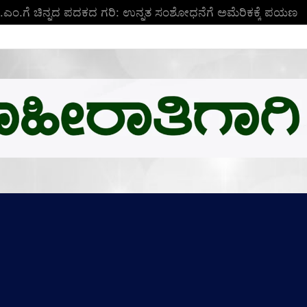
ಬಿ.ಎಂ.ಗೆ ಚಿನ್ನದ ಪದಕದ ಗರಿ: ಉನ್ನತ ಸಂಶೋಧನೆಗೆ ಅಮೆರಿಕಕ್ಕೆ ಪಯಣ