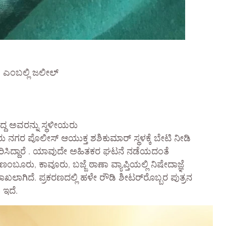
 ಎಂಬಲ್ಲಿ ಜಲೀಲ್
ದ ಅವರನ್ನು ಸ್ಥಳೀಯರು
ಳೂರು ನಗರ ಪೊಲೀಸ್ ಆಯುಕ್ತ ಶಶಿಕುಮಾರ್ ಸ್ಥಳಕ್ಕೆ ಬೇಟಿ ನೀಡಿ
ರಿಸಿದ್ದಾರೆ . ಯಾವುದೇ ಅಹಿತಕರ ಘಟನೆ ನಡೆಯದಂತೆ
ಬೂರು, ಕಾವೂರು, ಬಜ್ಜೆ ಠಾಣಾ ವ್ಯಾಪ್ತಿಯಲ್ಲಿ ನಿಷೇದಾಜ್ಞೆ
ಾಖಲಾಗಿದೆ. ಪ್ರಕರಣದಲ್ಲಿ ಹಳೇ ರೌಡಿ ಶೀಟರ್‌ರೊಬ್ಬರ ಪುತ್ರನ
 ಇದೆ.