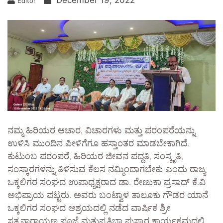
December 19, 2022
Editor
ನಮ್ಮ ಹಿರಿಯರ ಆಚಾರ, ವಿಚಾರಗಳು ಮತ್ತು ಪರಂಪರೆಯನ್ನು
ಉಳಿಸಿ ಮುಂದಿನ ಪೀಳಿಗೆಗೂ ಹಸ್ತಾಂತರ ಮಾಡಬೇಕಾಗಿದೆ.
ಕುಟುಂಬ ಪರಂಪರೆ, ಹಿರಿಯರ ಜೀವನ ಪದ್ದತಿ, ಸಂಸ್ಕೃತಿ,
ಸಂಸ್ಕಾರಗಳನ್ನು ತಿಳಿಸುವ ಕೆಲಸ ನಮ್ಮಿಂದಾಗಬೇಕು ಎಂದು ರಾಜ್ಯ
ಒಕ್ಕಲಿಗರ ಸಂಘದ ಉಪಾಧ್ಯಕ್ಷರಾದ ಡಾ. ರೇಣುಕಾ ಪ್ರಸಾದ್ ಕೆ.ವಿ
ಅಭಿಪ್ರಾಯ ಪಟ್ಟರು. ಅವರು ಬಂಟ್ವಾಳ ತಾಲೂಕು ಗೌಡರ ಯಾನೆ
ಒಕ್ಕಲಿಗರ ಸಂಘದ ಆಶ್ರಯದಲ್ಲಿ ನಡೆದ ವಾರ್ಷಿಕ ಶ್ರೀ
ಸತ್ಯನಾರಾಯಣ ಪೂಜೆ ಮತ್ತುಪ್ರತಿಭಾ ಪುಸ್ಕಾರ ಕಾರ್ಯಕ್ರಮದಲ್ಲಿ