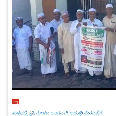
ರಾಜ್ಯ
ಸುಳ್ಯದಲ್ಲಿ ಕೃಷಿ ಮೇಳದ ಅಂಗವಾಗಿ ಅದ್ಧೂರಿ ಮೆರವಣಿಗೆ.