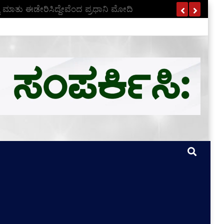
ೊಟ್ಟ ಮಾತು ಈಡೇರಿಸಿದ್ದೇವೆಂದ ಪ್ರಧಾನಿ ಮೋದಿ