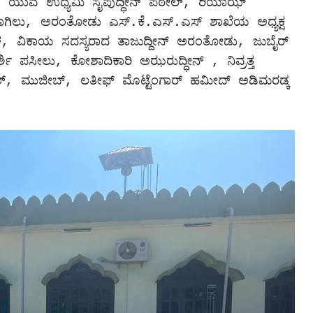
ಡ್ಕ, ಯುವ ಉಧ್ಯಮಿ ಸೈಪುದ್ಧೀನ್ ಪಠೇಲ್, ರಿಯಾಝ್ 
ಾಗಿಲು, ಅರಂತೋಡು ಎಸ್.ಕೆ.ಎಸ್.ಎಸ್ ಶಾಖೆಯ ಅಧ್ಯಕ್ಷ 
ಂಬಳ, ವಿಕಾಯ ಸದಸ್ಯರಾದ ತಾಜುದ್ದೀನ್ ಅರಂತೋಡು, ಜುಬೈರ್ 
ಪಸೀಲು, ಕೋಶಾದಿಕಾರಿ ಅಝರುದ್ಧೀನ್ , ನಿವ್ರತ್ತ 
ಕಲ್, ಮುಜೀಬ್, ಲತೀಫ್ ಮೊಟ್ಟೆಂಗಾರ್ ಹಮೀದ್ ಅಡಿಮರಡ್ಕ 