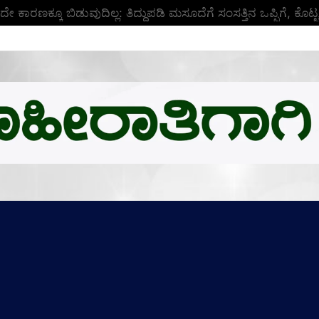
ುದೇ ಕಾರಣಕ್ಕೂ ಬಿಡುವುದಿಲ್ಲ: ತಿದ್ದುಪಡಿ ಮಸೂದೆಗೆ ಸಂಸತ್ತಿನ ಒಪ್ಪಿಗೆ, ಕ