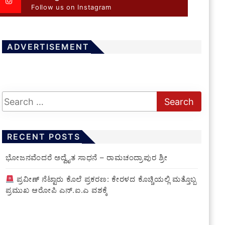
Follow us on Instagram
ADVERTISEMENT
RECENT POSTS
ಭೋಜನವೆಂದರೆ ಅದ್ವೈತ ಸಾಧನೆ – ರಾಮಚಂದ್ರಾಪುರ ಶ್ರೀ
ಪ್ರವೀಣ್ ನೆಟ್ಟಾರು ಕೊಲೆ ಪ್ರಕರಣ: ಕೇರಳದ ಕೊಚ್ಚಿಯಲ್ಲಿ ಮತ್ತೊಬ್ಬ
ಪ್ರಮುಖ ಆರೋಪಿ ಎನ್.ಐ.ಎ ವಶಕ್ಕೆ