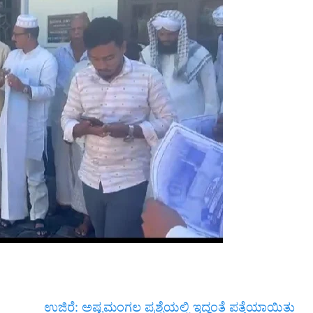
ಉಜಿರೆ: ಅಷ್ಟಮಂಗಲ ಪ್ರಶ್ನೆಯಲ್ಲಿ ಇದ್ದಂತೆ ಪತ್ತೆಯಾಯಿತು