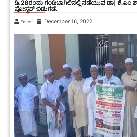
ಡಿ.26ರಂದು ಗಂಡಿಬಾಗಿಲಿನಲ್ಲಿ ನಡೆಯುವ ಡಾ| ಕೆ.ಎಂ 
ಪೋಸ್ಟರ್ ಬಿಡುಗಡೆ.
December 16, 2022
Editor