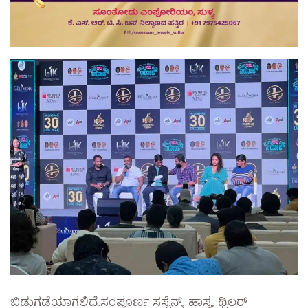
ಬಿಡುಗಡೆಯಾಗಲಿದೆ.ಸಂಪೂರ್ಣ ಸಸ್ಪೆನ್ಸ್, ಹಾಸ್ಯ, ಥ್ರಿಲರ್