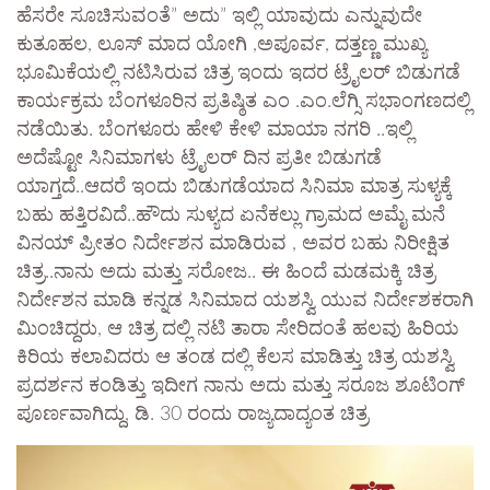
ಹೆಸರೇ ಸೂಚಿಸುವಂತೆ” ಅದು” ಇಲ್ಲಿ ಯಾವುದು ಎನ್ನುವುದೇ
ಕುತೂಹಲ, ಲೂಸ್ ಮಾದ ಯೋಗಿ ,ಅಪೂರ್ವ, ದತ್ತಣ್ಣ ಮುಖ್ಯ
ಭೂಮಿಕೆಯಲ್ಲಿ ನಟಿಸಿರುವ ಚಿತ್ರ ಇಂದು ಇದರ ಟ್ರೈಲರ್ ಬಿಡುಗಡೆ
ಕಾರ್ಯಕ್ರಮ ಬೆಂಗಳೂರಿನ ಪ್ರತಿಷ್ಠಿತ ಎಂ .ಎಂ.ಲೆಗ್ಸಿ ಸಭಾಂಗಣದಲ್ಲಿ
ನಡೆಯಿತು. ಬೆಂಗಳೂರು ಹೇಳಿ ಕೇಳಿ ಮಾಯಾ ನಗರಿ ..ಇಲ್ಲಿ
ಅದೆಷ್ಟೋ ಸಿನಿಮಾಗಳು ಟ್ರೈಲರ್ ದಿನ ಪ್ರತೀ ಬಿಡುಗಡೆ
ಯಾಗ್ತದೆ..ಆದರೆ ಇಂದು ಬಿಡುಗಡೆಯಾದ ಸಿನಿಮಾ ಮಾತ್ರ ಸುಳ್ಯಕ್ಕೆ
ಬಹು ಹತ್ತಿರವಿದೆ..ಹೌದು ಸುಳ್ಯದ ಏನೆಕಲ್ಲು ಗ್ರಾಮದ ಅಮೈ ಮನೆ
ವಿನಯ್ ಪ್ರೀತಂ ನಿರ್ದೇಶನ ಮಾಡಿರುವ , ಅವರ ಬಹು ನಿರೀಕ್ಷಿತ
ಚಿತ್ರ..ನಾನು ಅದು ಮತ್ತು ಸರೋಜ.. ಈ ಹಿಂದೆ ಮಡಮಕ್ಕಿ ಚಿತ್ರ
ನಿರ್ದೇಶನ ಮಾಡಿ ಕನ್ನಡ ಸಿನಿಮಾದ ಯಶಸ್ವಿ ಯುವ ನಿರ್ದೇಶಕರಾಗಿ
ಮಿಂಚಿದ್ದರು, ಆ ಚಿತ್ರ ದಲ್ಲಿ ನಟಿ ತಾರಾ ಸೇರಿದಂತೆ ಹಲವು ಹಿರಿಯ
ಕಿರಿಯ ಕಲಾವಿದರು ಆ ತಂಡ ದಲ್ಲಿ ಕೆಲಸ ಮಾಡಿತ್ತು ಚಿತ್ರ ಯಶಸ್ವಿ
ಪ್ರದರ್ಶನ ಕಂಡಿತ್ತು ಇದೀಗ ನಾನು ಅದು ಮತ್ತು ಸರೂಜ ಶೂಟಿಂಗ್
ಪೂರ್ಣವಾಗಿದ್ದು, ಡಿ. 30 ರಂದು ರಾಜ್ಯದಾದ್ಯಂತ ಚಿತ್ರ