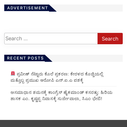
ADVERTISEMENT
RECENT POSTS
ಪ್ರವೀಣ್ ನೆಟ್ಟಾರು ಕೊಲೆ ಪ್ರಕರಣ: ಕೇರಳದ ಕೊಚ್ಚಿಯಲ್ಲಿ
ಮತ್ತೊಬ್ಬ ಪ್ರಮುಖ ಆರೋಪಿ ಎನ್.ಐ.ಎ ವಶಕ್ಕೆ
ಅಸಮಾಧಾನ ಶಮನಕ್ಕೆ ಕಾಂಗ್ರೆಸ್ ಹೈಕಮಾಂಡ್ ಕಸರತ್ತು: ಹಿರಿಯ
ಶಾಸಕ ಎಂ. ಕೃಷ್ಣಪ್ಪ ನಿವಾಸಕ್ಕೆ ಸುರ್ಜೇವಾಲಾ, ಸಿಎಂ ಭೇಟಿ!