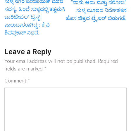
ಸುಳ್ಯ ನಗರ ಪಂಚಾಯತ್ ಮಾಜಿ
“ನಾನು ಅದು ಮತ್ತು ಸರೋಜ”
ಸದಸ್ಯ, ಹಿಂದೆ ಸುಳ್ಯದಲ್ಲಿ ತತ್ವಮಸಿ
ಸುಳ್ಯ ಮೂಲದ ನಿರ್ದೇಶಕನ
ಚಾರಿಟೇಬಲ್ ಟ್ರಸ್ಟ್
ಹೊಸ ಚಿತ್ರದ ಟ್ರೈಲರ್ ಬಿಡುಗಡೆ.
ಪಾಲುದಾರರಾಗಿದ್ದ : ಕೆ ಪಿ
ಶಿವಪ್ರಕಾಶ್ ನಿಧನ.
Leave a Reply
Your email address will not be published.
Required
fields are marked
*
Comment
*