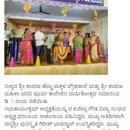
ಸುಳ್ಯದ ಶ್ರೀ ಶಾರದಾ ಹೆಣ್ಣು ಮಕ್ಕಳ ಪ್ರೌಢಶಾಲೆ ಮತ್ತು ಶ್ರೀ ಶಾರದಾ
ಮಹಿಳಾ ಪದವಿ ಪೂರ್ವ ಕಾಲೇಜಿನ ವಾರ್ಷಿಕೋತ್ಸವ ಸಮಾರಂಭ
ಡಿ. 5 ರಂದು ನಡೆಯಿತು.
ಸಭಾಕಾರ್ಯಕ್ರಮ್ ಅಧ್ಯಕ್ಷತೆಯನ್ನು ದ.ಕ.ಜಿಲ್ಲಾ ಗೌಡ ವಿದ್ಯಾ ಸಂಘದ
ಅಧ್ಯಕ್ಷ ಧನಂಜಯ ಅಡಂಗಾಯ ವಹಿಸಿದ್ದರು. ಮುಖ್ಯ ಅತಿಥಿಗಳಾಗಿ
ಪದ್ಮಶ್ರೀ ಪುರಸ್ಕೃತ ಗಿರೀಶ್ ಭಾರದ್ವಾಜ್ ಉಪಸ್ಥಿತರಿದ್ದರು. ಮುಖ್ಯ