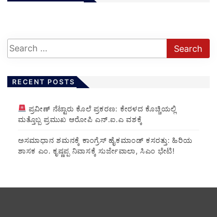
RECENT POSTS
ಪ್ರವೀಣ್ ನೆಟ್ಟಾರು ಕೊಲೆ ಪ್ರಕರಣ: ಕೇರಳದ ಕೊಚ್ಚಿಯಲ್ಲಿ
ಮತ್ತೊಬ್ಬ ಪ್ರಮುಖ ಆರೋಪಿ ಎನ್.ಐ.ಎ ವಶಕ್ಕೆ
ಅಸಮಾಧಾನ ಶಮನಕ್ಕೆ ಕಾಂಗ್ರೆಸ್ ಹೈಕಮಾಂಡ್ ಕಸರತ್ತು: ಹಿರಿಯ
ಶಾಸಕ ಎಂ. ಕೃಷ್ಣಪ್ಪ ನಿವಾಸಕ್ಕೆ ಸುರ್ಜೇವಾಲಾ, ಸಿಎಂ ಭೇಟಿ!