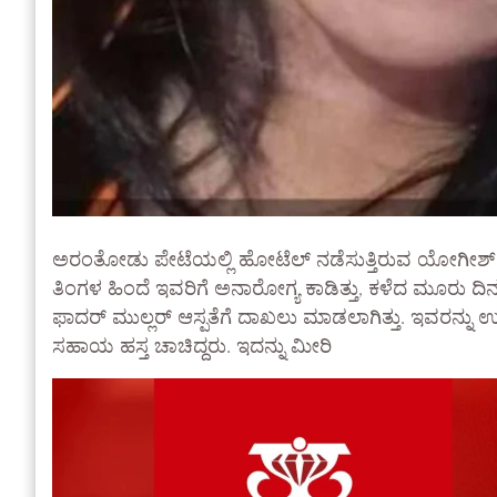
ಅರಂತೋಡು ಪೇಟೆಯಲ್ಲಿ ಹೋಟೆಲ್ ನಡೆಸುತ್ತಿರುವ ಯೋಗೀಶ್ ಅ
ತಿಂಗಳ ಹಿಂದೆ ಇವರಿಗೆ ಅನಾರೋಗ್ಯ ಕಾಡಿತ್ತು, ಕಳೆದ ಮೂರು 
ಫಾದರ್ ಮುಲ್ಲರ್ ಆಸ್ಪತೆಗೆ ದಾಖಲು ಮಾಡಲಾಗಿತ್ತು. ಇವರನ್ನು ಉಳಿ
ಸಹಾಯ ಹಸ್ತ ಚಾಚಿದ್ದರು. ಇದನ್ನು ಮೀರಿ