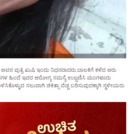
ವರ ಪುತ್ರಿ ಖುಷಿ ಇಂದು ನಿಧನರಾದರು.ಬಾಲಕಿಗೆ ಕಳೆದ ಆರು
ದಿನಗಳ ಹಿಂದೆ ಇವರ ಆರೋಗ್ಯ ಸಮಸ್ಯೆ ಉಲ್ಬಣಿಸಿ ಮಂಗಳೂರು
ಸಿಕೊಳ್ಳುವ ಸಲುವಾಗಿ ಚಿಕಿತ್ಸಾ ವೆಚ್ಚ ಬರಿಸುವುದಕ್ಕಾಗಿ ಸ್ಥಳೀಯರು