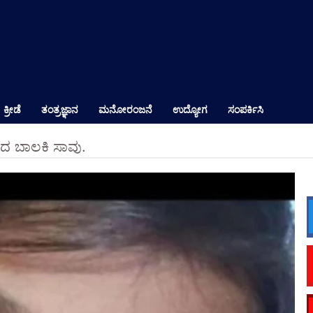
ಕ್ರೀಡೆ
ತಂತ್ರಜ್ಞಾನ
ಮನೋರಂಜನೆ
ಉದ್ಯೋಗ
ಸಂಪರ್ಕಿಸಿ
ದ ಬಾಲಕಿ ಸಾವು.