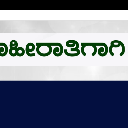
ಬಿ.ಎಂ.ಗೆ ಚಿನ್ನದ ಪದಕದ ಗರಿ: ಉನ್ನತ ಸಂಶೋಧನೆಗೆ ಅಮೆರಿಕಕ್ಕೆ ಪಯಣ