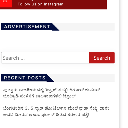
Follow us on Instagram
ADVERTISEMENT
RECENT POSTS
ಪುತ್ತೂರು ರಾಜಕೀಯದಲ್ಲಿ ‘ಟ್ರ್ಯಾಕ್ ಸದ್ದು’: ಕಿಶೋರ್ ಕುಮಾರ್
ಬೊಟ್ಯಾಡಿ ಹೇಳಿಕೆಗೆ ಜಾಲತಾಣಗಳಲ್ಲಿ ಟ್ರೋಲ್
​ಬೆಂಗಳೂರಿನ 3, 5 ಸ್ಟಾರ್ ಹೋಟೆಲ್‌ಗಳ ಮೇಲೆ ಫುಡ್ ಸೇಫ್ಟಿ ದಾಳಿ:
ಅವಧಿ ಮೀರಿದ ಆಹಾರ,ಫಂಗಸ್ ಹಿಡಿದ ತರಕಾರಿ ಪತ್ತೆ!