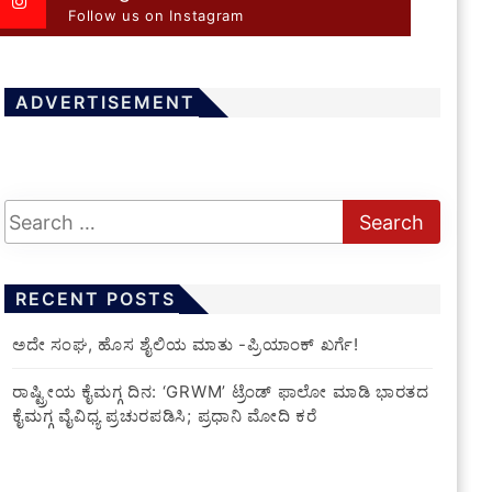
Follow us on Instagram
ADVERTISEMENT
RECENT POSTS
ಅದೇ ಸಂಘ, ಹೊಸ ಶೈಲಿಯ ಮಾತು -ಪ್ರಿಯಾಂಕ್ ಖರ್ಗೆ!
ರಾಷ್ಟ್ರೀಯ ಕೈಮಗ್ಗ ದಿನ: ‘GRWM’ ಟ್ರೆಂಡ್ ಫಾಲೋ ಮಾಡಿ ಭಾರತದ
ಕೈಮಗ್ಗ ವೈವಿಧ್ಯ ಪ್ರಚುರಪಡಿಸಿ; ಪ್ರಧಾನಿ ಮೋದಿ ಕರೆ