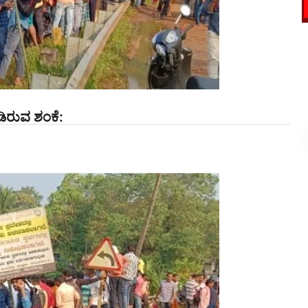
ಂಡಿರುವ ಶಂಕೆ: