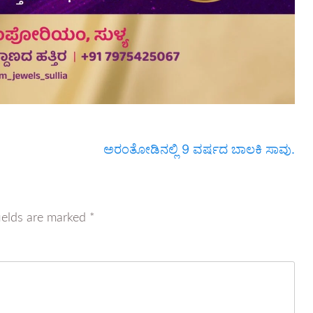
ಅರಂತೋಡಿನಲ್ಲಿ 9 ವರ್ಷದ ಬಾಲಕಿ ಸಾವು.
ields are marked
*