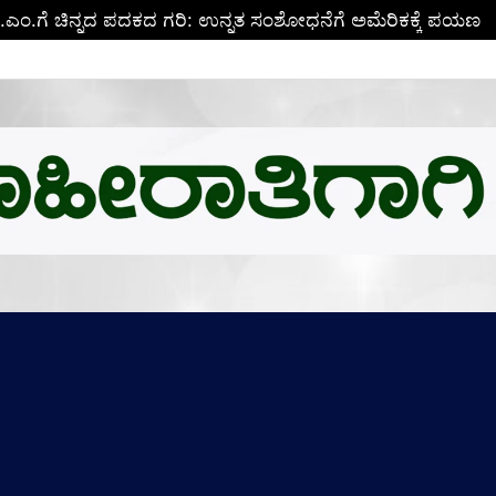
ಬಿ.ಎಂ.ಗೆ ಚಿನ್ನದ ಪದಕದ ಗರಿ: ಉನ್ನತ ಸಂಶೋಧನೆಗೆ ಅಮೆರಿಕಕ್ಕೆ ಪಯಣ