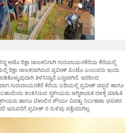
ಹೇಳಿದ್ದ ಆಟೊ ರಿಕ್ಷಾ ಚಾಲಕನಿಗಾಗಿ ಗುರುವಾಯನಕೆರೆಯ ಕೆರೆಯಲ್ಲಿ
ಡಿಯಲ್ಲಿ ರಿಕ್ಷಾ ಚಾಲಕನಾಗಿರುವ ಪ್ರವೀಣ್ ಪಿಂಟೊ ಎಂಬವರು ಇಂದು
ೆ ಮಾಡಿಕೊಳ್ಳುವುದಾಗಿ ತಿಳಿಸಿದ್ದಾನೆ ಎನ್ನಲಾಗಿದೆ. ಇದರಿಂದ
ಾಗ ಗುರುವಾಯನಕೆರೆ ಕೆರೆಯ ಬದಿಯಲ್ಲಿ ಪ್ರವೀಣ್ ಚಪ್ಪಲಿ ಹಾಗೂ
ಾರಿರಬಹುದೆಂದು ಶಂಕಿಸಿರುವ ಸ್ಥಳೀಯರು ಅಗ್ನಿಶಾಮಕ ದಳಕ್ಕೆ ಮಾಹಿತಿ
ದಿ, ಸ್ಥಳೀಯರು ಹಾಗೂ ಬೆಳಾಲಿನ ಶೌರ್ಯ ವಿಪತ್ತು ನಿರ್ಬಹಣಾ ಘಟಕದ
ೆ ಇದುವರೆಗೆ ಪ್ರವೀಣ್ ನ ಸುಳಿವು ಪತ್ತೆಯಾಗಿಲ್ಲ.