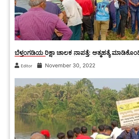
ಬೆಳ್ತಂಗಡಿಯ ರಿಕ್ಷಾ ಚಾಲಕ ನಾಪತ್ತೆ: ಆತ್ಮಹತ್ಯೆ ಮಾಡಿಕೊ
November 30, 2022
Editor