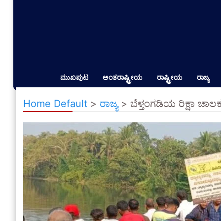
ಮುಖಪುಟ
ಅಂತರಾಷ್ಟ್ರೀಯ
ರಾಷ್ಟ್ರೀಯ
ರಾಜ್ಯ
Home Default
>
ರಾಜ್ಯ
>
ಬೆಳ್ತಂಗಡಿಯ ರಿಕ್ಷಾ ಚಾಲಕ