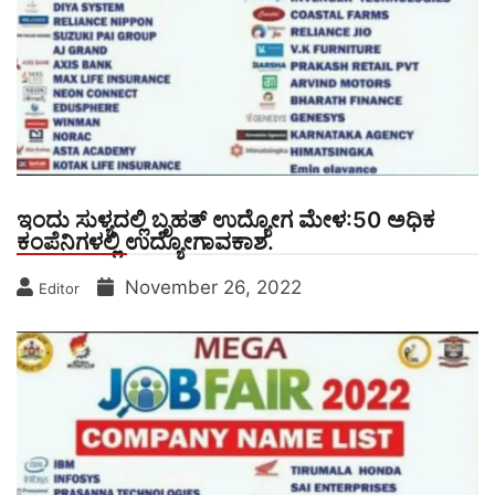
ಇಂದು ಸುಳ್ಯದಲ್ಲಿ ಬೃಹತ್ ಉದ್ಯೋಗ ಮೇಳ:50 ಅಧಿಕ
ಕಂಪೆನಿಗಳಲ್ಲಿ ಉದ್ಯೋಗಾವಕಾಶ.
November 26, 2022
Editor