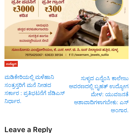
ಉದ್ಯೋಗ
ಮಡಿಕೇರಿಯಲ್ಲಿ ಮಳೆಹಾನಿ
ಸುಳ್ಯದ ಎನ್ನೆಂಸಿ ಕಾಲೇಜು
ಸಂತ್ರಸ್ತರಿಗೆ ಮನೆ ನೀಡದ
ಆವರಣದಲ್ಲಿ ಬೃಹತ್ ಉದ್ಯೋಗ
ಸರ್ಕಾರ : ಪ್ರತಿಭಟನೆಗೆ ಜೆಡಿಎಸ್
ಮೇಳ: ಯುವಜನತೆ
ನಿರ್ಧಾರ.
ಆಶಾವಾದಿಗಳಾಗಬೇಕು: ಎಸ್
ಅಂಗಾರ.
Leave a Reply