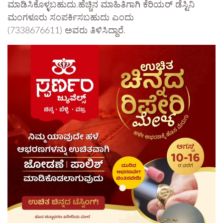
ಮಾಡಿಸಿಕೊಳ್ಳಬಹುದು.ಹೆಚ್ಚಿನ ಮಾಹಿತಿಗಾಗಿ ಕೆರಿಯರ್ ಡೆಸ್ಟಿನಿ
ಮಂಗಳೂರು ಸಂಪರ್ಕಿಸಬಹುದು ಎಂದು
(7338676611) ಅವರು ತಿಳಿಸಿದ್ದಾರೆ.