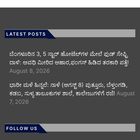
LATEST POSTS
​ಬೆಂಗಳೂರಿನ 3, 5 ಸ್ಟಾರ್ ಹೋಟೆಲ್‌ಗಳ ಮೇಲೆ ಫುಡ್ ಸೇಫ್ಟಿ
ದಾಳಿ: ಅವಧಿ ಮೀರಿದ ಆಹಾರ,ಫಂಗಸ್ ಹಿಡಿದ ತರಕಾರಿ ಪತ್ತೆ!
August 8, 2026
​ಭಾರೀ ಮಳೆ ಹಿನ್ನಲೆ: ನಾಳೆ (ಆಗಸ್ಟ್ 8) ಪುತ್ತೂರು, ಬೆಳ್ತಂಗಡಿ,
ಕಡಬ, ಸುಳ್ಯ ತಾಲೂಕುಗಳ ಶಾಲೆ, ಕಾಲೇಜುಗಳಿಗೆ ರಜೆ!
August
7, 2026
FOLLOW US