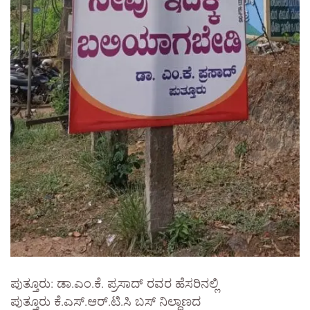
ಪುತ್ತೂರು: ಡಾ.ಎಂ.ಕೆ. ಪ್ರಸಾದ್ ರವರ ಹೆಸರಿನಲ್ಲಿ
ಪುತ್ತೂರು ಕೆ.ಎಸ್.ಆರ್.ಟಿ.ಸಿ ಬಸ್ ನಿಲ್ದಾಣದ