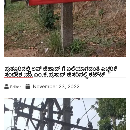
ಪುತ್ತೂರಿನಲ್ಲಿ ಲವ್ ಜಿಹಾದ್ ಗೆ ಬಲಿಯಾಗದಂತೆ ಎಚ್ಚರಿಕೆ
ಸಂದೇಶ :ಡಾ.ಎಂ.ಕೆ.ಪ್ರಸಾದ್ ಹೆಸರಿನಲ್ಲಿ ಕಟೌಟ್
November 23, 2022
Editor