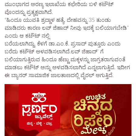
ಮುಂಭಾಗದ ಅರಣ್ಯ ಇಲಾಖೆಯ ಕಛೇರಿಯ ಬಳಿ ಕಟೌಟ್
ವೊಂದನ್ನು ಪ್ರತ್ಯಕ್ಷವಾಗಿದೆ.
“ಹಿಂದೂ ಯುವತಿ ಶ್ರದ್ದಾಳ ಹತ್ಯೆ, ದೇಹವನ್ನು 35 ತುಂಡು
ಮಾಡಿದರು ಕಾರಣ ಲವ್ ಜಿಹಾದ್ ನೀವು ಇದಕ್ಕೆ ಬಲಿಯಾಗಬೇಡಿ”
ಎಂದು ಆ ಕಟೌಟ್ ನಲ್ಲಿ
ಬರೆಯಲಾಗಿದ್ದು, ಕೆಳಗೆ ಡಾ.ಎಂ.ಕೆ. ಪ್ರಸಾದ್ ಪುತ್ತೂರು ಎಂದು
ಬರೆದು ಕಟೌಟ್ ಅಳವಡಿಸಲಾಗಿದೆ.ಲವ್ ಜಿಹಾದ್’ ಗೆ
ಬಲಿಯಾಗುತ್ತಿರುವ ಹಿಂದೂ ಹೆಣ್ಣು ಮಕ್ಕಳನ್ನು ಜಾಗ್ರತರಾಗುವಂತೆ
ಮಾಡಲು ಕಟೌಟ್ ಅನ್ನು ಅಳವಡಿಸಲಾಗಿದೆ ಎನ್ನಲಾಗುತ್ತಿದೆ. ಇದೀಗ
ಈ ಬ್ಯಾನರ್ ಸಾಮಾಜಿಕ ಜಾಲತಾಣದಲ್ಲಿ ವೈರಲ್ ಆಗುತ್ತಿದೆ.