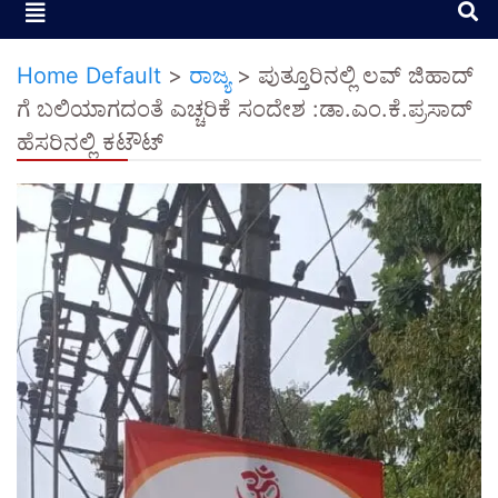
Home Default
>
ರಾಜ್ಯ
>
ಪುತ್ತೂರಿನಲ್ಲಿ ಲವ್ ಜಿಹಾದ್
ಗೆ ಬಲಿಯಾಗದಂತೆ ಎಚ್ಚರಿಕೆ ಸಂದೇಶ :ಡಾ.ಎಂ.ಕೆ.ಪ್ರಸಾದ್
ಹೆಸರಿನಲ್ಲಿ ಕಟೌಟ್