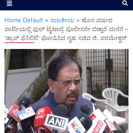
Home Default
>
ರಾಜಕೀಯ
>
ಹೊಸ ವರ್ಷದ
ಪಾರ್ಟಿಯಲ್ಲಿ ಫುಲ್ ಟೈಟಾದ್ರೆ ಪೊಲೀಸರೇ ಬಿಡ್ತಾರೆ ಮನೆಗೆ –
‘ಡ್ರಾಪ್ ಫೆಸಿಲಿಟಿ’ ಘೋಷಿಸಿದ ಗೃಹ ಸಚಿವ ಜಿ. ಪರಮೇಶ್ವರ್