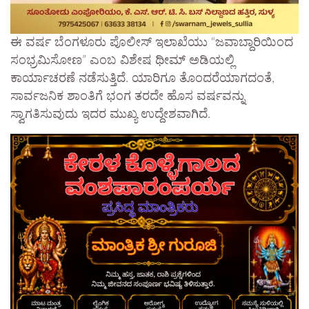
ಈ ವರ್ಷ ಬೆಂಗಳೂರು ಪೊಲೀಸ್ ಇಲಾಖೆಯು “ಜವಾಬ್ದಾರಿಯಿಂದ
ಸಂಭ್ರಮಿಸೋಣ” ಎಂಬ ವಿಶೇಷ ಥೀಮ್ ಅಡಿಯಲ್ಲಿ
ಕಾರ್ಯಾಚರಣೆ ನಡೆಸುತ್ತಿದೆ. ಯಾರಿಗೂ ತೊಂದರೆಯಾಗದಂತೆ,
ಸಾರ್ವಜನಿಕ ಶಾಂತಿಗೆ ಭಂಗ ತರದೇ ಹೊಸ ವರ್ಷವನ್ನು
ಸ್ವಾಗತಿಸುವುದು ಇದರ ಮುಖ್ಯ ಉದ್ದೇಶವಾಗಿದೆ.