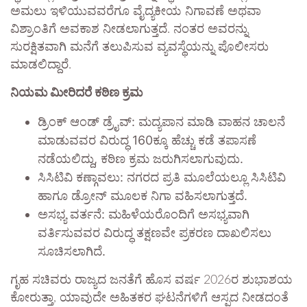
ಅಮಲು ಇಳಿಯುವವರೆಗೂ ವೈದ್ಯಕೀಯ ನಿಗಾವಣೆ ಅಥವಾ
ವಿಶ್ರಾಂತಿಗೆ ಅವಕಾಶ ನೀಡಲಾಗುತ್ತದೆ. ನಂತರ ಅವರನ್ನು
ಸುರಕ್ಷಿತವಾಗಿ ಮನೆಗೆ ತಲುಪಿಸುವ ವ್ಯವಸ್ಥೆಯನ್ನು ಪೊಲೀಸರು
ಮಾಡಲಿದ್ದಾರೆ.
ನಿಯಮ ಮೀರಿದರೆ ಕಠಿಣ ಕ್ರಮ​
ಡ್ರಿಂಕ್ ಆಂಡ್ ಡ್ರೈವ್: ಮದ್ಯಪಾನ ಮಾಡಿ ವಾಹನ ಚಾಲನೆ
ಮಾಡುವವರ ವಿರುದ್ಧ 160ಕ್ಕೂ ಹೆಚ್ಚು ಕಡೆ ತಪಾಸಣೆ
ನಡೆಯಲಿದ್ದು, ಕಠಿಣ ಕ್ರಮ ಜರುಗಿಸಲಾಗುವುದು.
ಸಿಸಿಟಿವಿ ಕಣ್ಗಾವಲು: ನಗರದ ಪ್ರತಿ ಮೂಲೆಯಲ್ಲೂ ಸಿಸಿಟಿವಿ
ಹಾಗೂ ಡ್ರೋನ್ ಮೂಲಕ ನಿಗಾ ವಹಿಸಲಾಗುತ್ತದೆ.
ಅಸಭ್ಯ ವರ್ತನೆ: ಮಹಿಳೆಯರೊಂದಿಗೆ ಅಸಭ್ಯವಾಗಿ
ವರ್ತಿಸುವವರ ವಿರುದ್ಧ ತಕ್ಷಣವೇ ಪ್ರಕರಣ ದಾಖಲಿಸಲು
ಸೂಚಿಸಲಾಗಿದೆ.
ಗೃಹ ಸಚಿವರು ರಾಜ್ಯದ ಜನತೆಗೆ ಹೊಸ ವರ್ಷ 2026ರ ಶುಭಾಶಯ
ಕೋರುತ್ತಾ, ಯಾವುದೇ ಅಹಿತಕರ ಘಟನೆಗಳಿಗೆ ಆಸ್ಪದ ನೀಡದಂತೆ