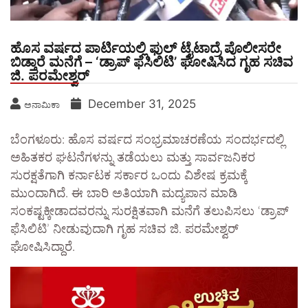
ಹೊಸ ವರ್ಷದ ಪಾರ್ಟಿಯಲ್ಲಿ ಫುಲ್ ಟೈಟಾದ್ರೆ ಪೊಲೀಸರೇ
ಬಿಡ್ತಾರೆ ಮನೆಗೆ – ‘ಡ್ರಾಪ್ ಫೆಸಿಲಿಟಿ’ ಘೋಷಿಸಿದ ಗೃಹ ಸಚಿವ
ಜಿ. ಪರಮೇಶ್ವರ್
December 31, 2025
ಅನಾಮಿಕಾ
ಬೆಂಗಳೂರು: ಹೊಸ ವರ್ಷದ ಸಂಭ್ರಮಾಚರಣೆಯ ಸಂದರ್ಭದಲ್ಲಿ
ಅಹಿತಕರ ಘಟನೆಗಳನ್ನು ತಡೆಯಲು ಮತ್ತು ಸಾರ್ವಜನಿಕರ
ಸುರಕ್ಷತೆಗಾಗಿ ಕರ್ನಾಟಕ ಸರ್ಕಾರ ಒಂದು ವಿಶೇಷ ಕ್ರಮಕ್ಕೆ
ಮುಂದಾಗಿದೆ. ಈ ಬಾರಿ ಅತಿಯಾಗಿ ಮದ್ಯಪಾನ ಮಾಡಿ
ಸಂಕಷ್ಟಕ್ಕೀಡಾದವರನ್ನು ಸುರಕ್ಷಿತವಾಗಿ ಮನೆಗೆ ತಲುಪಿಸಲು ‘ಡ್ರಾಪ್
ಫೆಸಿಲಿಟಿ’ ನೀಡುವುದಾಗಿ ಗೃಹ ಸಚಿವ ಜಿ. ಪರಮೇಶ್ವರ್
ಘೋಷಿಸಿದ್ದಾರೆ.