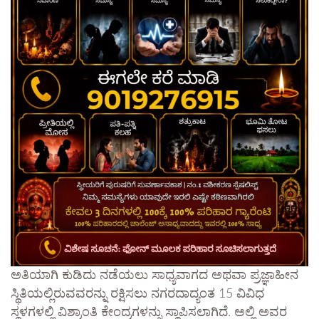
ಅತಿಯಾಗಿ ಕುಡಿದು ನಡೆಯಲು ಸಾಧ್ಯವಾಗದ ಅಥವಾ ಪ್ರಜ್ಞಾಹೀನ
ಸ್ಥಿತಿಯಲ್ಲಿರುವವರನ್ನು ರಕ್ಷಿಸಲು ನಗರದಾದ್ಯಂತ 15 ವಿವಿಧ
ಸ್ಥಳಗಳಲ್ಲಿ ವಿಶ್ರಾಂತಿ ಕೇಂದ್ರಗಳನ್ನು ಸ್ಥಾಪಿಸಲಾಗಿದೆ. ಅಲ್ಲಿ ಅವರ