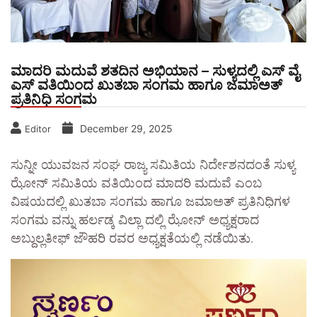
ಮಾದರಿ ಮದುವೆ ಶತದಿನ ಅಭಿಯಾನ – ಸುಳ್ಯದಲ್ಲಿ ಎಸ್ ವೈ
ಎಸ್ ವತಿಯಿಂದ ಖುತಬಾ ಸಂಗಮ ಹಾಗೂ ಜಮಾಅತ್
ಪ್ರತಿನಿಧಿ ಸಂಗಮ
December 29, 2025
Editor
ಸುನ್ನೀ ಯುವಜನ ಸಂಘ ರಾಜ್ಯ ಸಮಿತಿಯ ನಿರ್ದೇಶನದಂತೆ ಸುಳ್ಯ
ಝೋನ್ ಸಮಿತಿಯ ವತಿಯಿಂದ ಮಾದರಿ ಮದುವೆ ಎಂಬ
ವಿಷಯದಲ್ಲಿ ಖುತಬಾ ಸಂಗಮ ಹಾಗೂ ಜಮಾಅತ್ ಪ್ರತಿನಿಧಿಗಳ
ಸಂಗಮ ವನ್ನು ಹರ್ಲಡ್ಕ ವಿಲ್ಲಾ ದಲ್ಲಿ ಝೋನ್ ಅಧ್ಯಕ್ಷರಾದ
ಅಬ್ದುಲ್ಲತೀಫ್ ಜೌಹರಿ ರವರ ಅಧ್ಯಕ್ಷತೆಯಲ್ಲಿ ನಡೆಯಿತು.