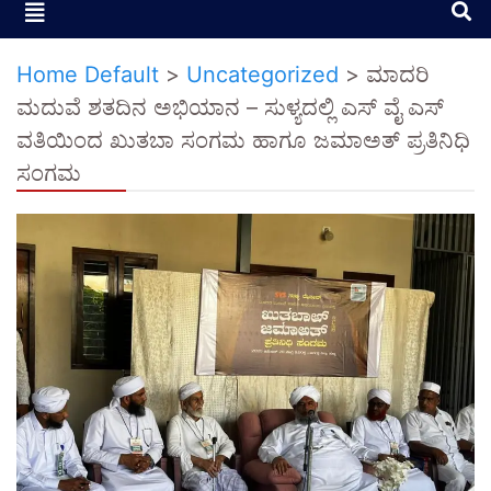
Home Default
>
Uncategorized
>
ಮಾದರಿ
ಮದುವೆ ಶತದಿನ ಅಭಿಯಾನ – ಸುಳ್ಯದಲ್ಲಿ ಎಸ್ ವೈ ಎಸ್
ವತಿಯಿಂದ ಖುತಬಾ ಸಂಗಮ ಹಾಗೂ ಜಮಾಅತ್ ಪ್ರತಿನಿಧಿ
ಸಂಗಮ