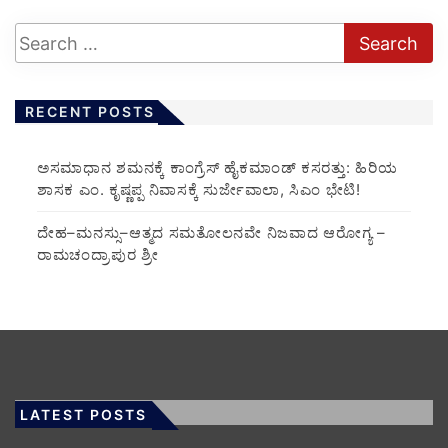
RECENT POSTS
ಅಸಮಾಧಾನ ಶಮನಕ್ಕೆ ಕಾಂಗ್ರೆಸ್ ಹೈಕಮಾಂಡ್ ಕಸರತ್ತು: ಹಿರಿಯ
ಶಾಸಕ ಎಂ. ಕೃಷ್ಣಪ್ಪ ನಿವಾಸಕ್ಕೆ ಸುರ್ಜೇವಾಲಾ, ಸಿಎಂ ಭೇಟಿ!
ದೇಹ–ಮನಸ್ಸು–ಆತ್ಮದ ಸಮತೋಲನವೇ ನಿಜವಾದ ಆರೋಗ್ಯ –
ರಾಮಚಂದ್ರಾಪುರ ಶ್ರೀ
LATEST POSTS