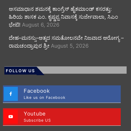
ಅಸಮಾಧಾನ ಶಮನಕ್ಕೆ ಕಾಂಗ್ರೆಸ್ ಹೈಕಮಾಂಡ್ ಕಸರತ್ತು:
ಹಿರಿಯ ಶಾಸಕ ಎಂ. ಕೃಷ್ಣಪ್ಪ ನಿವಾಸಕ್ಕೆ ಸುರ್ಜೇವಾಲಾ, ಸಿಎಂ
ಭೇಟಿ!
August 6, 2026
ದೇಹ–ಮನಸ್ಸು–ಆತ್ಮದ ಸಮತೋಲನವೇ ನಿಜವಾದ ಆರೋಗ್ಯ –
ರಾಮಚಂದ್ರಾಪುರ ಶ್ರೀ
August 5, 2026
FOLLOW US
Facebook
Like us on Facebook
Youtube
Subscribe US