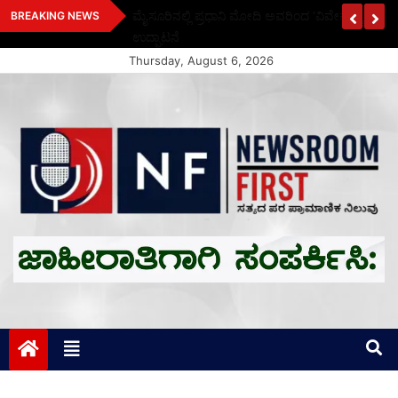
Skip
ಗಳೆಷ್ಟು? ಪದಕ
ಮೈಸೂರಿನಲ್ಲಿ ಪ್ರಧಾನಿ ಮೋದಿ ಅವರಿಂದ ‘ವಿವೇಕ ಸ್ಮಾರಕ’ ಸಾ
BREAKING NEWS
to
ಉದ್ಘಾಟನೆ
content
Thursday, August 6, 2026
Newsroom First
ಸತ್ಯದ ಪರ ಪ್ರಾಮಾಣಿಕ ನಿಲುವು