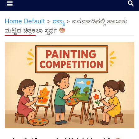
Home Default
>
ರಾಜ್ಯ
>
ಐವರ್ನಾಡಿನಲ್ಲಿ ತಾಲೂಕು
ಮಟ್ಟದ ಚಿತ್ರಕಲಾ ಸ್ಪರ್ಧೆ