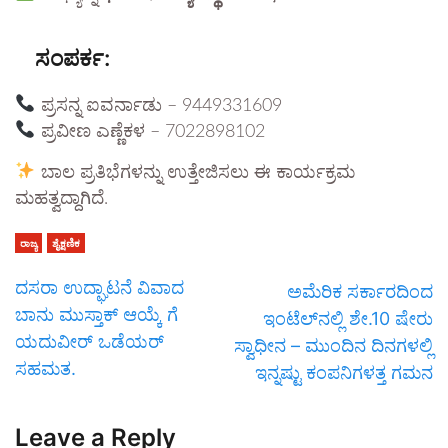
ಸಂಪರ್ಕ:
ಪ್ರಸನ್ನ ಐವರ್ನಾಡು – 9449331609
ಪ್ರವೀಣ ಎಣ್ಣೆಕಳ – 7022898102
ಬಾಲ ಪ್ರತಿಭೆಗಳನ್ನು ಉತ್ತೇಜಿಸಲು ಈ ಕಾರ್ಯಕ್ರಮ
ಮಹತ್ವದ್ದಾಗಿದೆ.
ರಾಜ್ಯ
ಶೈಕ್ಷಣಿಕ
ದಸರಾ ಉದ್ಘಾಟನೆ ವಿವಾದ
ಅಮೆರಿಕ ಸರ್ಕಾರದಿಂದ
ಬಾನು ಮುಸ್ತಾಕ್ ಆಯ್ಕೆ ಗೆ
ಇಂಟೆಲ್‌ನಲ್ಲಿ ಶೇ.10 ಷೇರು
ಯದುವೀರ್ ಒಡೆಯರ್
ಸ್ವಾಧೀನ – ಮುಂದಿನ ದಿನಗಳಲ್ಲಿ
ಸಹಮತ.
ಇನ್ನಷ್ಟು ಕಂಪನಿಗಳತ್ತ ಗಮನ
Leave a Reply