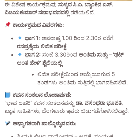
ಈ ವಿಶೇಷ ಕಾರ್ಯಕ್ರಮವು
ಸುಳ್ಯದ ಸಿ.ಎ. ಬ್ಯಾಂಕಿನ ಎಸ್.
ವಿಜಯಕುಮಾರ್ ಸಭಾಭವನದಲ್ಲಿ
ನಡೆಯಲಿದೆ.
ಕಾರ್ಯಕ್ರಮದ ವಿವರಗಳು:
ಭಾಗ 1:
ಅಪರಾಹ್ನ 1.00 ರಿಂದ 2.30ರ ವರೆಗೆ
ರಸಪ್ರಶ್ನೆಯ ಲಿಖಿತ ಪರೀಕ್ಷೆ
ಭಾಗ 2:
ಸಂಜೆ 3.30ರಿಂದ
ಅಂತಿಮ ಸುತ್ತು – ‘ಥಟ್
ಅಂತ ಹೇಳಿ’ ಶೈಲಿಯಲ್ಲಿ
ಲಿಖಿತ ಪರೀಕ್ಷೆಯಿಂದ ಆಯ್ಕೆಯಾಗುವ 5
ತಂಡಗಳು ಅಂತಿಮ ಸುತ್ತಿನಲ್ಲಿ ಭಾಗವಹಿಸಲಿವೆ.
ಕವನ ಸಂಕಲನ ಲೋಕಾರ್ಪಣೆ:
“ಭಾವ ಲಹರಿ” ಕವನ ಸಂಕಲನವನ್ನು
ಡಾ. ವಸಂಧರಾ ಭೂಪತಿ
,
ಖ್ಯಾತ ಸಾಹಿತಿಗಳು, ಬೆಂಗಳೂರು ಇವರು ಬಿಡುಗಡೆಗೊಳಿಸಲಿದ್ದಾರೆ.
ಅಭ್ಯಾಗತರಾಗಿ ಪಾಲ್ಗೊಳ್ಳುವವರು:
ಶ್ರೀಮತಿ ಲೀಲಾ ದಾಮೋದರ್ – ಅಧ್ಯಕ್ಷೆ, ಸಂಯುಕ್ತ