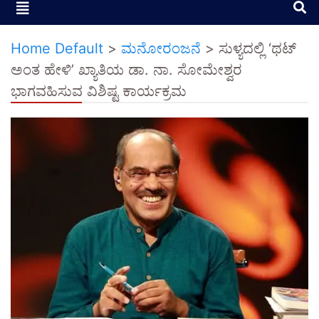
Home Default
>
ಮನೋರಂಜನೆ
>
ಸುಳ್ಯದಲ್ಲಿ ‘ಥಟ್
ಅಂತ ಹೇಳಿ’ ಖ್ಯಾತಿಯ ಡಾ. ನಾ. ಸೋಮೇಶ್ವರ
ಭಾಗವಹಿಸುವ ವಿಶಿಷ್ಟ ಕಾರ್ಯಕ್ರಮ