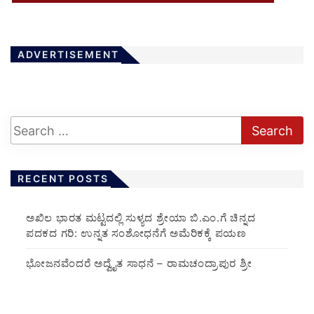
ADVERTISEMENT
RECENT POSTS
ಅಖಿಲ ಭಾರತ ಮಟ್ಟದಲ್ಲಿ ಸುಳ್ಯದ ಶ್ರೇಯಾ ಬಿ.ಎಂ.ಗೆ ಚಿನ್ನದ
ಪದಕದ ಗರಿ: ಉನ್ನತ ಸಂಶೋಧನೆಗೆ ಅಮೆರಿಕಕ್ಕೆ ಪಯಣ
ಭೋಜನವೆಂದರೆ ಅದ್ವೈತ ಸಾಧನೆ – ರಾಮಚಂದ್ರಾಪುರ ಶ್ರೀ