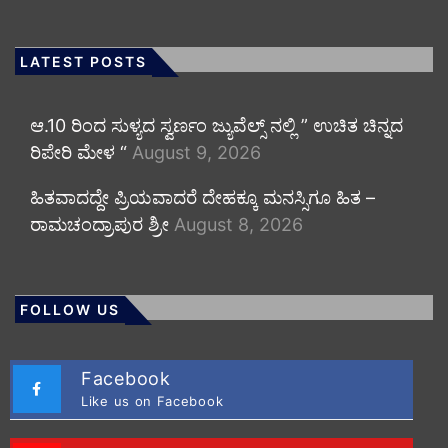
LATEST POSTS
ಆ.10 ರಿಂದ ಸುಳ್ಯದ ಸ್ವರ್ಣಂ ಜ್ಯುವೆಲ್ಸ್ ನಲ್ಲಿ ” ಉಚಿತ ಚಿನ್ನದ
ರಿಪೇರಿ ಮೇಳ “
August 9, 2026
ಹಿತವಾದದ್ದೇ ಪ್ರಿಯವಾದರೆ ದೇಹಕ್ಕೂ ಮನಸ್ಸಿಗೂ ಹಿತ –
ರಾಮಚಂದ್ರಾಪುರ ಶ್ರೀ
August 8, 2026
FOLLOW US
Facebook
Like us on Facebook