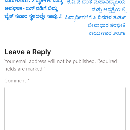
ಮಂಗಳೂರು : 2 ಬೈಕ್‌ಗಳ ಮಧ್ಯೆ
ಕೆ.ವಿ.ಜಿ ದಂತ ಮಹಾವಿದ್ಯಾಲಯ
ಅಪಘಾತ- ಬಸ್ ನಡಿಗೆ ಬಿದ್ದು
ಮತ್ತು ಆಸ್ಪತ್ರೆಯಲ್ಲಿ
ಬೈಕ್ ಸವಾರ ಸ್ಥಳದಲ್ಲೇ ಸಾವು..!
ವಿದ್ಯಾರ್ಥಿಗಳಿಗೆ ೩ ದಿನಗಳ ತುರ್ತು
ಜೀವಾಧಾರ ತರಭೇತಿ
ಕಾರ್ಯಗಾರ ೨೦೨೪
Leave a Reply
Your email address will not be published.
Required
fields are marked
*
Comment
*