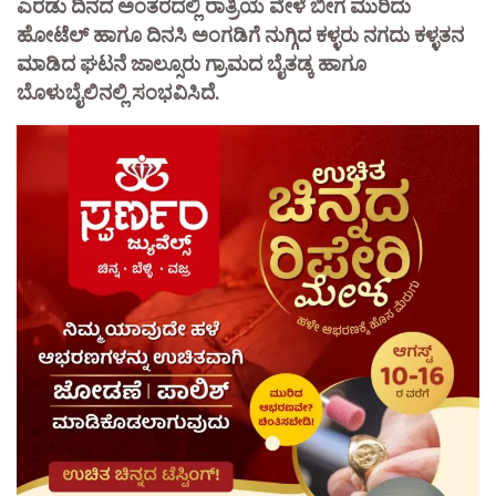
ಎರಡು ದಿನದ ಅಂತರದಲ್ಲಿ ರಾತ್ರಿಯ ವೇಳೆ ಬೀಗ ಮುರಿದು
ಹೋಟೆಲ್ ಹಾಗೂ ದಿನಸಿ ಅಂಗಡಿಗೆ ನುಗ್ಗಿದ ಕಳ್ಳರು ನಗದು ಕಳ್ಳತನ
ಮಾಡಿದ ಘಟನೆ ಜಾಲ್ಸೂರು ಗ್ರಾಮದ ಬೈತಡ್ಕ ಹಾಗೂ
ಬೊಳುಬೈಲಿನಲ್ಲಿ ಸಂಭವಿಸಿದೆ.