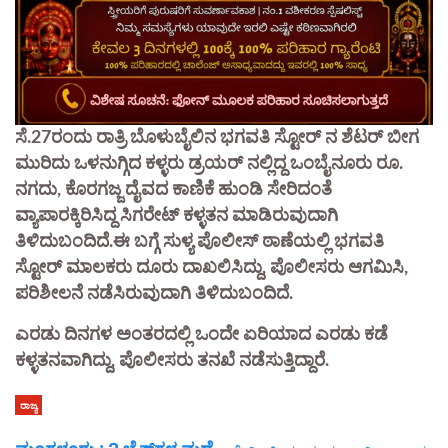
ಸೆ.27ರಂದು ರಾತ್ರಿ ಬೊಳುಬೈಲಿನ ಭಗವತಿ ಸ್ಟೋರ್ ನ ಶೆಟರ್ ಬೀಗ
ಮುರಿದು ಒಳನುಗ್ಗಿದ ಕಳ್ಳರು ಡ್ರಯರ್ ನಲ್ಲಿದ್ದ ಒಂಬೈನೂರು ರೂ.
ನಗದು, ಕೊರಗಜ್ಜ ದೈವದ ಕಾಣಿಕೆ ಹುಂಡಿ ಸೇರಿದಂತೆ
ವ್ಯಾಪಾರಕ್ಕಿರಿಸಿದ್ದ ಸಿಗರೇಟ್ ಕಳ್ಳತನ ಮಾಡಿರುವುದಾಗಿ
ತಿಳಿದುಬಂದಿದೆ.ಈ ಬಗ್ಗೆ ಸುಳ್ಯ ಪೊಲೀಸ್ ಠಾಣೆಯಲ್ಲಿ ಭಗವತಿ
ಸ್ಟೋರ್ ಮಾಲಕರು ದೂರು ದಾಖಲಿಸಿದ್ದು, ಪೊಲೀಸರು ಆಗಮಿಸಿ,
ಪರಿಶೀಲನೆ ನಡೆಸಿರುವುದಾಗಿ ತಿಳಿದುಬಂದಿದೆ.
ಎರಡು ದಿನಗಳ ಅಂತರದಲ್ಲಿ ಒಂದೇ ಏರಿಯಾದ ಎರಡು ಕಡೆ
ಕಳ್ಳತನವಾಗಿದ್ದು, ಪೊಲೀಸರು ತನಖೆ ನಡೆಸುತ್ತಿದ್ದಾರೆ.
ರಾಜ್ಯ