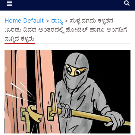
Home Default
>
ರಾಜ್ಯ
>
ಸುಳ್ಯ ನಗದು ಕಳ್ಳತನ
:ಎರಡು ದಿನದ ಅಂತರದಲ್ಲಿ ಹೋಟೆಲ್ ಹಾಗೂ ಅಂಗಡಿಗೆ
ನುಗ್ಗಿದ ಕಳ್ಳರು