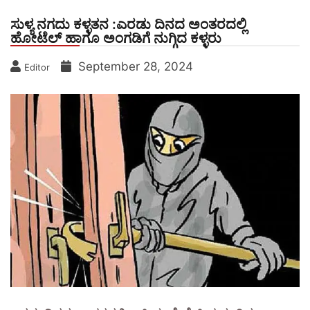
ಸುಳ್ಯ ನಗದು ಕಳ್ಳತನ :ಎರಡು ದಿನದ ಅಂತರದಲ್ಲಿ
ಹೋಟೆಲ್ ಹಾಗೂ ಅಂಗಡಿಗೆ ನುಗ್ಗಿದ ಕಳ್ಳರು
September 28, 2024
Editor