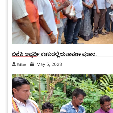
ಬಿಜೆಪಿ ಅಭ್ಯರ್ಥಿ ಕಡಬದಲ್ಲಿ ಚುನಾವಣಾ ಪ್ರಚಾರ.
May 5, 2023
Editor