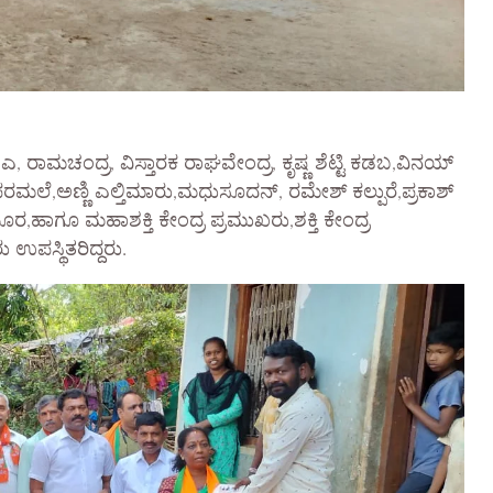
, ರಾಮಚಂದ್ರ, ವಿಸ್ತಾರಕ ರಾಘವೇಂದ್ರ, ಕೃಷ್ಣ ಶೆಟ್ಟಿ ಕಡಬ,ವಿನಯ್
ಮಲೆ,ಅಣ್ಣಿ ಎಲ್ತಿಮಾರು,ಮಧುಸೂದನ್, ರಮೇಶ್ ಕಲ್ಪುರೆ,ಪ್ರಕಾಶ್
ರ,ಹಾಗೂ ಮಹಾಶಕ್ತಿ ಕೇಂದ್ರ ಪ್ರಮುಖರು,ಶಕ್ತಿ ಕೇಂದ್ರ
ಉಪಸ್ಥಿತರಿದ್ದರು.