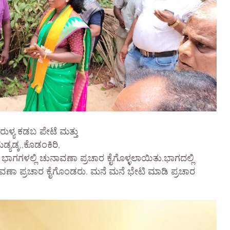
ಮುರುಳ್ಯ ಕಡಬ ಪೇಟೆ ಮತ್ತು
್ಯಡ್ಕ,,ಕೊಡಂಕಿರಿ,
ಭಾಗಗಳಲ್ಲಿ ಚುನಾವಣಾ ಪ್ರಚಾರ ಕೈಗೊಳ್ಳಲಾಯಿತು.ಭಾಗದಲ್ಲಿ
ಾವಣಾ ಪ್ರಚಾರ ಕೈಗೊಂಡರು. ಮನೆ ಮನೆ ಭೇಟಿ ಮಾಡಿ ಪ್ರಚಾರ