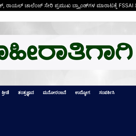
ಕ್ಕೆ ಒಲಿದ ಪದಕಗಳೆಷ್ಟು? ಪದಕ ಪಟ್ಟಿಯಲ್ಲಿ ಮೊದಲ ಸ್ಥಾನ ಯಾರಿಗೆ? ಪೂರ್
ಕ್ರೀಡೆ
ತಂತ್ರಜ್ಞಾನ
ಮನೋರಂಜನೆ
ಉದ್ಯೋಗ
ಸಂಪರ್ಕಿಸಿ