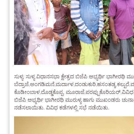
ಸುಳ್ಯ: ಸುಳ್ಯ ವಿಧಾನಸಭಾ ಕ್ಷೇತ್ರದ ಬಿಜೆಪಿ ಅಭ್ಯರ್ಥಿ ಭಾಗೀರಥಿ 
ಬೆದ್ರಾಜೆ,ಅಂಗಡಿಮನೆ,ಮರ್ದಾಳ,ದಂಡುಕುರಿ,ಹಸಂತಡ್ಕ,ಕಲ್ಪುರೆ,ಮಡ
ಕೊಡೀಂಬಾಳ,ದೊಡ್ಡಕೊಪ್ಪ, ಮೂರಾಜೆ,ಪರಪ್ಪುಕೊರಿಯರ್,ವಿವಿಧ 
ಬಿಜೆಪಿ ಅಭ್ಯರ್ಥಿ ಭಾಗೀರಥಿ ಮುರುಳ್ಯ ಹಾಗು ಮುಖಂಡರು ಚುನ
ನಡೆಸಲಾಯಿತು. ವಿವಿಧ ಕಡೆಗಳಲ್ಲಿ ಸಭೆ ನಡೆಯಿತು.