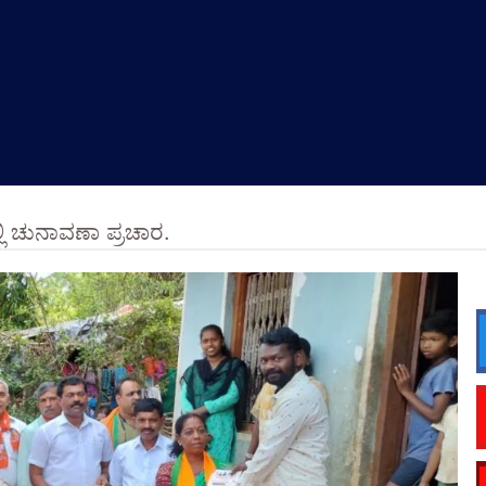
್ಲಿ ಚುನಾವಣಾ ಪ್ರಚಾರ.