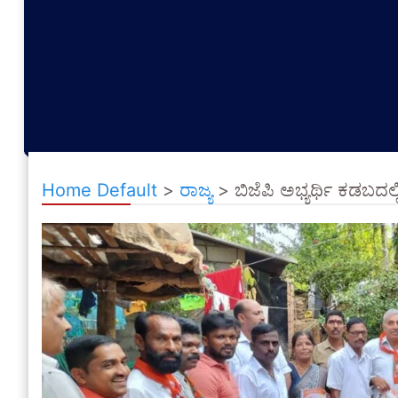
Home Default
>
ರಾಜ್ಯ
>
ಬಿಜೆಪಿ ಅಭ್ಯರ್ಥಿ ಕಡಬದಲ