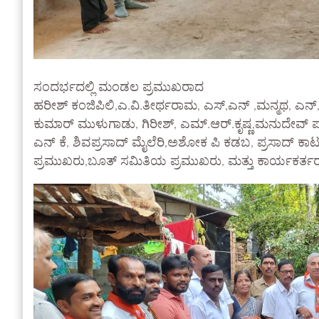
ಸಂದರ್ಭದಲ್ಲಿ ಮಂಡಲ ಪ್ರಮುಖರಾದ
ಹರೀಶ್ ಕಂಜಿಪಿಲಿ,ಎ.ವಿ.ತೀರ್ಥರಾಮ, ಎಸ್,ಎನ್ ,ಮನ್ಮಥ, ಎನ್,ಎ
ಕುಮಾರ್ ಮುಳುಗಾಡು, ಗಿರೀಶ್, ಎಮ್.ಆರ್.ಕೃಷ್ಣ,ಮನುದೇವ್ ಪರ
ಎನ್ ಕೆ, ಶಿವಪ್ರಸಾದ್ ಮೈಲೆರಿ,ಅಶೋಕ ಪಿ ಕಡಬ, ಪ್ರಸಾದ್ ಕಾಟೂ
ಪ್ರಮುಖರು,ಬೂತ್ ಸಮಿತಿಯ ಪ್ರಮುಖರು, ಮತ್ತು ಕಾರ್ಯಕರ್ತರು 