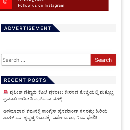
Follow us on Instagram
ADVERTISEMENT
RECENT POSTS
ಪ್ರವೀಣ್ ನೆಟ್ಟಾರು ಕೊಲೆ ಪ್ರಕರಣ: ಕೇರಳದ ಕೊಚ್ಚಿಯಲ್ಲಿ ಮತ್ತೊಬ್ಬ
ಪ್ರಮುಖ ಆರೋಪಿ ಎನ್.ಐ.ಎ ವಶಕ್ಕೆ
ಅಸಮಾಧಾನ ಶಮನಕ್ಕೆ ಕಾಂಗ್ರೆಸ್ ಹೈಕಮಾಂಡ್ ಕಸರತ್ತು: ಹಿರಿಯ
ಶಾಸಕ ಎಂ. ಕೃಷ್ಣಪ್ಪ ನಿವಾಸಕ್ಕೆ ಸುರ್ಜೇವಾಲಾ, ಸಿಎಂ ಭೇಟಿ!