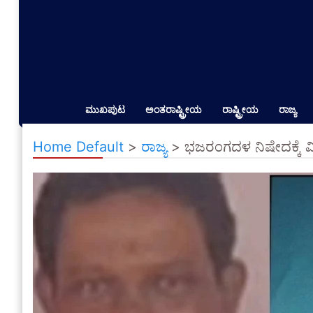
ಮುಖಪುಟ
ಅಂತರಾಷ್ಟ್ರೀಯ
ರಾಷ್ಟ್ರೀಯ
ರಾಜ್ಯ
Home Default
>
ರಾಜ್ಯ
>
ಭಜರಂಗದಳ ನಿಷೇದಕ್ಕೆ ವ