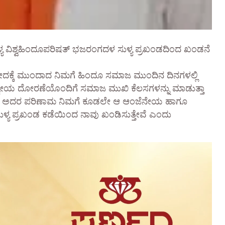
ಳ್ಯ ವಿಶ್ವಹಿಂದೂಪರಿಷತ್ ಭಜರಂಗದಳ ಸುಳ್ಯ ಪ್ರಖಂಡದಿಂದ ಖಂಡನೆ
ಿಷೇದಕ್ಕೆ ಮುಂದಾದ ನಿಮಗೆ ಹಿಂದೂ ಸಮಾಜ ಮುಂದಿನ ದಿನಗಳಲ್ಲಿ
 ದ್ಯೇಯ ದೋರಣೆಯೊಂದಿಗೆ ಸಮಾಜ ಮುಖಿ ಕೆಲಸಗಳನ್ನು ಮಾಡುತ್ತಾ
ದೀರಿ. ಅದರ ಪರಿಣಾಮ ನಿಮಗೆ ಕೂಡಲೇ ಆ ಆಂಜೆನೇಯ ಹಾಗೂ
 ಸುಳ್ಯ ಪ್ರಖಂಡ ಕಡೆಯಿಂದ ನಾವು ಖಂಡಿಸುತ್ತೇವೆ ಎಂದು