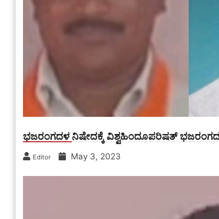
ಭಜರಂಗದಳ ನಿಷೇದಕ್ಕೆ ವಿಶ್ವಹಿಂದೂಪರಿಷತ್ ಭಜರಂಗದ
May 3, 2023
Editor