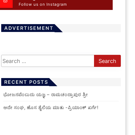
Follow us on Instagram
ADVERTISEMENT
RECENT POSTS
ಭೋಜನವೆಂಬುದು ಯಜ್ಞ – ರಾಮಚಂದ್ರಾಪುರ ಶ್ರೀ
ಅದೇ ಸಂಘ, ಹೊಸ ಶೈಲಿಯ ಮಾತು -ಪ್ರಿಯಾಂಕ್ ಖರ್ಗೆ!