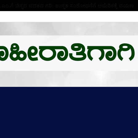
ಬಿ.ಎಂ.ಗೆ ಚಿನ್ನದ ಪದಕದ ಗರಿ: ಉನ್ನತ ಸಂಶೋಧನೆಗೆ ಅಮೆರಿಕಕ್ಕೆ ಪಯಣ