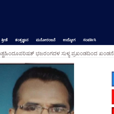
ಕ್ರೀಡೆ
ತಂತ್ರಜ್ಞಾನ
ಮನೋರಂಜನೆ
ಉದ್ಯೋಗ
ಸಂಪರ್ಕಿಸಿ
ಿಶ್ವಹಿಂದೂಪರಿಷತ್ ಭಜರಂಗದಳ ಸುಳ್ಯ ಪ್ರಖಂಡದಿಂದ ಖಂಡನೆ