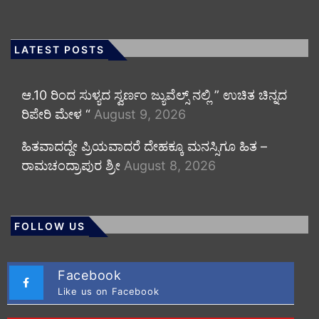
LATEST POSTS
ಆ.10 ರಿಂದ ಸುಳ್ಯದ ಸ್ವರ್ಣಂ ಜ್ಯುವೆಲ್ಸ್ ನಲ್ಲಿ ” ಉಚಿತ ಚಿನ್ನದ
ರಿಪೇರಿ ಮೇಳ “
August 9, 2026
ಹಿತವಾದದ್ದೇ ಪ್ರಿಯವಾದರೆ ದೇಹಕ್ಕೂ ಮನಸ್ಸಿಗೂ ಹಿತ –
ರಾಮಚಂದ್ರಾಪುರ ಶ್ರೀ
August 8, 2026
FOLLOW US
Facebook
Like us on Facebook