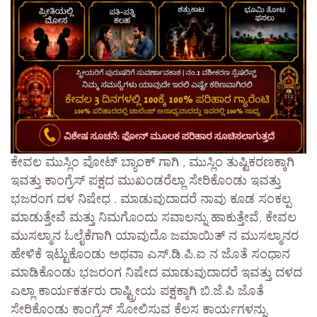
ಕೇವಲ ಮುಸ್ಲಿಂ ವೋಟ್ ಬ್ಯಾಂಕ್ ಗಾಗಿ , ಮುಸ್ಲಿಂ ತುಷ್ಟಿಕರಣಕ್ಕಾಗಿ
ಇವತ್ತು ಕಾಂಗ್ರೆಸ್ ಪಕ್ಷದ ಮುಖಂಡರೆಲ್ಲಾ ಸೇರಿಕೊಂಡು ಇವತ್ತು
ಭಜರಂಗ ದಳ ನಿಷೇಧ . ಮಾಡುವುದಾದರೆ ನಾವು ಕೂಡ ಸಂಕಲ್ಪ
‌ಮಾಡುತ್ತೇವೆ ಮತ್ತು ನಿಮಗೊಂದು ಸವಾಲನ್ನು ಹಾಕುತ್ತೇವೆ, ಕೇವಲ
ಮುಸಲ್ಮಾನ ಓಲೈಕೆಗಾಗಿ ಯಾವುದೊ ಜಮಾಯಿತ್ ನ ಮುಸಲ್ಮಾನರ
ಹೇಳಿಕೆ ಇಟ್ಟುಕೊಂಡು ಅಥವಾ ಎಸ್.ಡಿ.ಪಿ.ಐ ನ ಜೊತೆ ಸಂಧಾನ
ಮಾಡಿಕೊಂಡು ಭಜರಂಗ ನಿಷೇದ ಮಾಡುವುದಾದರೆ ಇವತ್ತು ದಳದ
ಎಲ್ಲಾ ಕಾರ್ಯಕರ್ತರು ರಾಷ್ಟ್ರೀಯ ಪಕ್ಷಕ್ಕಾಗಿ ಬಿ.ಜೆ.ಪಿ ಜೊತೆ
ಸೇರಿಕೊಂಡು ಕಾಂಗ್ರೆಸ್ ಸೋಲಿಸುವ ಕೆಲಸ ಕಾರ್ಯಗಳನ್ನು