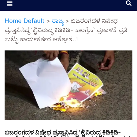
Home Default
>
ರಾಜ್ಯ
>
ಬಜರಂಗದಳ ನಿಷೇಧ
ಪ್ರಸ್ತಾಪಿಸಿದ್ದ ‘ಕೈ’ವಿರುದ್ಧ ಕಿಡಿಕಿಡಿ- ಕಾಂಗ್ರೆಸ್ ಪ್ರಣಾಳಿಕೆ ಪ್ರತಿ
ಸುಟ್ಟು ಕಾರ್ಯಕರ್ತರ ಆಕ್ರೋಶ..!
ಬಜರಂಗದಳ ನಿಷೇಧ ಪ್ರಸ್ತಾಪಿಸಿದ್ದ ‘ಕೈ’ವಿರುದ್ಧ ಕಿಡಿಕಿಡಿ-