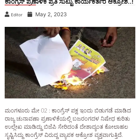
ಕಾಂಗ್ರೆಸ್ ಪ್ರಣಾಳಿಕೆ ಪ್ರತಿ ಸುಟ್ಟು ಕಾರ್ಯಕರ್ತರ ಆಕ್ರೋಶ..!
May 2, 2023
Editor
ಮಂಗಳೂರು ಮೇ 02 : ಕಾಂಗ್ರೆಸ್ ಪಕ್ಷ ಇಂದು ಬಿಡುಗಡೆ ಮಾಡಿದ
ರಾಜ್ಯ ಚುನಾವಣಾ ಪ್ರಣಾಳಿಕೆಯಲ್ಲಿ ಬಜರಂಗದಳ ನಿಷೇಧ ಕುರಿತು
ಉಲ್ಲೇಖ ಮಾಡಿದ್ದು ಬಿಜೆಪಿ ಸೇರಿದಂತೆ ದೇಶಾದ್ಯಂತ ಕೋಲಾಹಲ
ಸೃಷ್ಟಿಸಿದ್ದು ಕಾಂಗ್ರೆಸ್ ವಿರುದ್ದ ವ್ಯಾಪಕ ಆಕ್ರೋಶ ವ್ಯಕ್ತವಾಗುತ್ತಿದೆ.