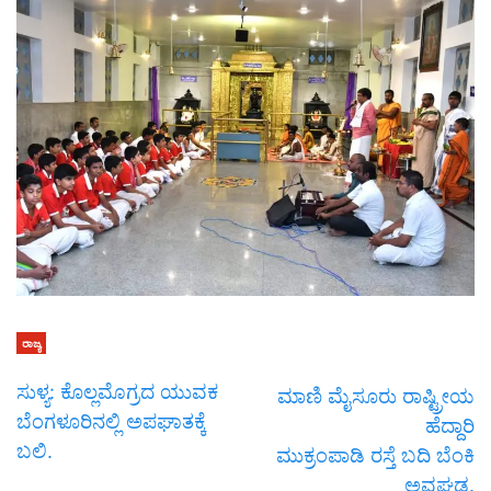
ರಾಜ್ಯ
ಸುಳ್ಯ: ಕೊಲ್ಲಮೊಗ್ರದ ಯುವಕ
ಮಾಣಿ ಮೈಸೂರು ರಾಷ್ಟ್ರೀಯ
ಬೆಂಗಳೂರಿನಲ್ಲಿ ಅಪಘಾತಕ್ಕೆ
ಹೆದ್ದಾರಿ
ಬಲಿ.
ಮುಕ್ರಂಪಾಡಿ ರಸ್ತೆ ಬದಿ ಬೆಂಕಿ
ಅವಘಡ.