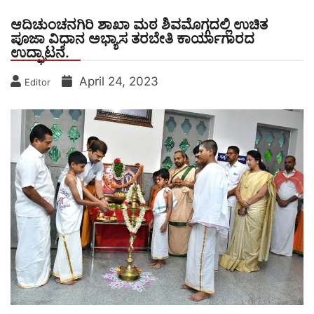
ಆದಿಚುಂಚನಗಿರಿ ಶಾಖಾ ಮಠ ಶಿವಮೊಗ್ಗದಲ್ಲಿ ಉಚಿತ
ಪೂಜಾ ವಿಧಾನ ಅಭ್ಯಾಸ ತರಬೇತಿ ಕಾರ್ಯಾಗಾರದ
ಉದ್ಘಾಟನೆ.
April 24, 2023
Editor