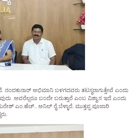
ಗಿದೆ. ನಂದಕುನಾರ್ ಅಭಿಮಾನಿ ಬಳಗದವರು ತಟಸ್ಥರಾಗುತ್ತೇವೆ ಎಂದು
ುವುದು .ಅವರೆಲ್ಲರೂ ಬಂದೇ ಬರುತ್ತಾರೆ ಎಂಬ ವಿಶ್ವಾಸ ಇದೆ ಎಂದು
ೇಶ್ ಎಂ.ಹೆಚ್., ಅನಿಲ್ ರೈ ಬೆಳ್ಳಾರೆ, ಮುತ್ತಪ್ಪ ಪೂಜಾರಿ
ದರು.