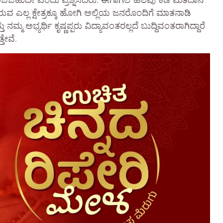
ು ನಂಬಬಹುದೇ ಎಂದು ಪ್ರಶ್ನಿಸಿದರು. ಈಗಾಗಲೆ ಹಲವು ಕಡೆ ಮತದಾನ
ುವ ಎಲ್ಲ ಕ್ಷೇತ್ರಕ್ಕೂ ಹೋಗಿ ಅಲ್ಲಿಯ ಜನರೊಂದಿಗೆ ಮಾತನಾಡಿ
ಮ ಅಭ್ಯರ್ಥಿ ಕೃಷ್ಣಪ್ಪರು ವಿದ್ಯಾವಂತರಲ್ಲದೆ ಬುದ್ದಿವಂತರಾಗಿದ್ದಾರೆ
ತೇವೆ.