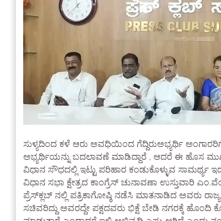
ಸುಳ್ಯದಿಂದ ಕಳೆ ಆರು ಅವಧಿಯಿಂದ ಗೆದ್ದಿರುಅಭ್ಯರ್ಥಿ ಅಂಗಾರರ
ಅಭ್ಯರ್ಥಿಯನ್ನು ಬದಲಾವಣೆ ಮಾಡಿದ್ದಾರೆ , ಆದರೆ ಈ ಹೊಸ ಮುಖ
ವಿಧಾನ ಸೌಧದಲ್ಲಿ ಇಟ್ಟು ಪರಿಹಾರ ಕಂಡುಕೊಳ್ಳುವ ಸಾಮರ್ಥ್ಯ ಇದೆಯ
ವಿಧಾನ ಸಭಾ ಕ್ಷೇತ್ರದ ಕಾಂಗ್ರೆಸ್ ಚುನಾವಣಾ ಉಸ್ತುವಾರಿ ಎಂ.ವೆಂಕಪ್ಪ
ಪ್ರೆಸ್‌ಕ್ಲಬ್ ನಲ್ಲಿ ಪತ್ರಿಕಾಗೋಷ್ಠಿ ನಡೆಸಿ ಮಾತನಾಡಿದ ಅವರು ರಾ
ಸಚಿವರಿದ್ದು ಅವರದ್ದೇ ಪಕ್ಷದವರು ಭಿಕ್ಷೆ ಬೇಡಿ ನಗರಕ್ಕೆ ಹೊಂದಿ 