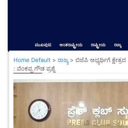
ಮುಖಪುಟ
ಅಂತರಾಷ್ಟ್ರೀಯ
ರಾಷ್ಟ್ರೀಯ
ರಾಜ್ಯ
Home Default
>
ರಾಜ್ಯ
>
ಬಿಜೆಪಿ ಅಭ್ಯರ್ಥಿಗೆ ಕ್ಷ
: ವೆಂಕಪ್ಪ ಗೌಡ ಪ್ರಶ್ನೆ