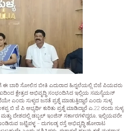
ಿಗೆ ಈ ಬಾರಿ ಸೋಲಿನ ಬೀತಿ ಎದುರಾದ ಹಿನ್ನಲೆಯಲ್ಲಿ ಬಿಜೆ ಪಿಯವರು
ದಿಂದ ಕ್ಷೇತ್ರದ ಅಭಿವೃದ್ಧಿ ಸಂಭಂದಿಸಿದ ಇಲ್ಲಿಯ ಸಮಸ್ಯೆಯನ್
ೇ ಎಂದು ಸುಳ್ಯದ ಜನತೆ ಪ್ರಶ್ನೆ ಮಾಡುತ್ತಿದ್ದಾರೆ ಎಂದು ಸುಳ್ಯ
 ಬಿ ಜೆ ಪಿ ಅಭ್ಯರ್ಥಿ ಕುರಿತು ಪ್ರಶ್ನೆ ಮಾಡಿದ್ದಾರೆ ಎ.22 ರಂದು ಸುಳ್ಯ
ಜ್ಯ ಮತ್ತು ದೇಶದಲ್ಲಿ ಡಬ್ಬಲ್ ಇಂಜಿನ್ ಸರ್ಕಾರಗಳಿದ್ದರೂ, ಇಲ್ಲಿಯವರೇ
ಕೊಂಡಿರುವ ಜಟ್ಟಿಪಳ್ಳ – ದುಗಲಡ್ಕ ರಸ್ತೆ ಅಭಿವೃದ್ಧಿ ಹೋರಾಟ