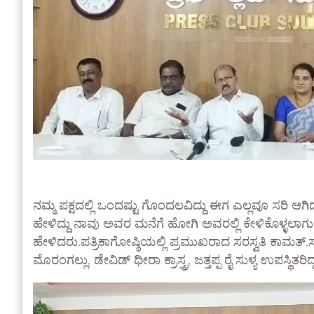
ನಮ್ಮ ಪಕ್ಷದಲ್ಲಿ ಒಂದಷ್ಟು ಗೊಂದಲವಿದ್ದು ಈಗ ಎಲ್ಲವೂ ಸರಿ ಆ
ಹೇಳಿದ್ದು ನಾವು ಅವರ ಮನೆಗೆ ಹೋಗಿ ಅವರಲ್ಲಿ ಕೇಳಿಕೊಳ್ಳಲಾಗ
ಹೇಳಿದರು.ಪತ್ರಿಕಾಗೋಷ್ಠಿಯಲ್ಲಿ ಪ್ರಮುಖರಾದ ಸರಸ್ವತಿ ಕಾಮತ್,ಸುರ
ಮೊರಂಗಲ್ಲು, ಡೇವಿಡ್ ಧೀರಾ ಕ್ರಾಸ್ತ್ರ, ಜತ್ತಪ್ಪ ರೈ ಸುಳ್ಯ ಉಪಸ್ಥಿತರಿದ್