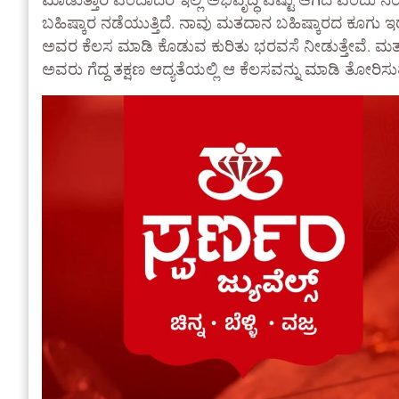
ಮಾಡುತ್ತಾರೆ ಎಂದಾದರೆ ಇಲ್ಲಿ ಅಭಿವೃದ್ಧಿ ಎಷ್ಟು ಆಗಿದೆ ಎಂದ
ಬಹಿಷ್ಕಾರ ನಡೆಯುತ್ತಿದೆ. ನಾವು ಮತದಾನ ಬಹಿಷ್ಕಾರದ ಕೂಗು ಇರ
ಅವರ ಕೆಲಸ ಮಾಡಿ ಕೊಡುವ ಕುರಿತು ಭರವಸೆ ನೀಡುತ್ತೇವೆ. ಮತ್ತು ನಮ್
ಅವರು ಗೆದ್ದ ತಕ್ಷಣ ಆದ್ಯತೆಯಲ್ಲಿ ಆ ಕೆಲಸವನ್ನು ಮಾಡಿ ತೋರಿಸುತ್