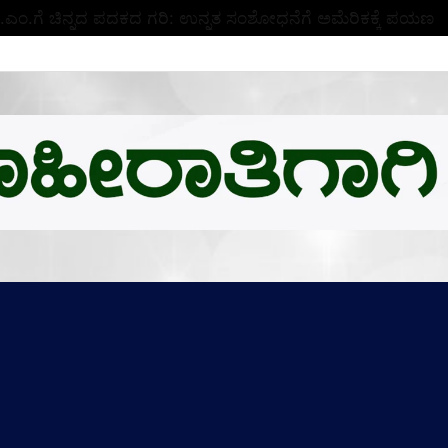
ಬಿ.ಎಂ.ಗೆ ಚಿನ್ನದ ಪದಕದ ಗರಿ: ಉನ್ನತ ಸಂಶೋಧನೆಗೆ ಅಮೆರಿಕಕ್ಕೆ ಪಯಣ