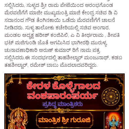
ಸಲ್ಲಿಸಿದರು, ಸುಳ್ಯದ ಶ್ರೀ ರಾಮ ಪೇಟೆಯಿಂದ ಆರಂಭಗೊಂಡ
ಮೆರವಣಿಗೆಗೆ ಮಾಜೀ ಮುಖ್ಯಮಂತ್ರಿ ಮಾಜಿ ಕೇಂದ್ರ ಸಚಿವ ಡಿ ವಿ
ಸದಾನಂದ ಗೌಡ ತೆಂಗಿನಕಾಯಿ ಒಡೆದು ಮೆರವಣಿಗೆಗೆ ಚಾಲನೆ
ನೀಡಿದರು. ಸುಳ್ಯ ತಾಲೋಕು ಕಚೇರಿಯಲ್ಲಿ ಸಚಿವ ಅಂಗಾರ,
ಮಂಡಲ ಅದ್ಯಕ್ಷ ಹರೀಶ್ ಕಂಜಿಪಿಲಿ, ಎ ವಿ ತೀರ್ಥರಾಮ , ಶೀಪತಿ
ಭಟ್ ಮಜಿಗುಂಡಿ ಜೊತೆ ಆಗಮಿಸಿದ ಭಾಗೀರಥಿ ಮುರುಳ್ಯ,
ಚುನಾವಣಾಧಿಕಾರಿ ಅರುಣ್ ಕುಮಾರ್ ರಿಗೆ ನಾಮ ಪತ್ರ
ಸಲ್ಲಿಸಿದರು.ಈ ಸಂದರ್ಭದಲ್ಲಿ ತಾಹಶೀಲ್ದಾರ್ ಮಂಜುನಾಥ್, ಕಡಬ
ತಹಶೀಲ್ದಾರ್, ರಮೇಶ್ ಬಾಬು ಮೊದಲಾದವರಿದ್ದರು.