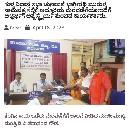
ಸುಳ್ಯ ವಿಧಾನ ಸಭಾ ಚುನಾವಣೆ ಭಾಗೀರಥಿ ಮುರುಳ್ಯ
ನಾಮಪತ್ರ ಸಲ್ಲಿಕೆ.ಅದ್ದೂರಿಯ ಮೆರವಣಿಗೆಯೋಂದಿಗೆ
ಅಭ್ಯರ್ಥಿಗೆ ಆತ್ಮ ಸ್ಥೈರ್ಯ ತುಂಬಿದ ಕಾರ್ಯಕರ್ತರು.
April 18, 2023
Editor
ತೆಂಗಿನ ಕಾಯಿ ಒಡೆದು ಮೆರವಣಿಗೆಗೆ ಚಾಲನೆ ನೀಡಿದ ಮಾಜೀ ಮುಖ್ಯ
ಮಂತ್ರಿ ಡಿ ವಿ ಸದಾನಂದ ಗೌಡ.