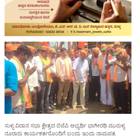
ಸುಳ್ಯ ವಿದಾನ ಸಭಾ ಕ್ಷೇತ್ರದ ಬಿಜೆಪಿ ಅಭ್ಯರ್ಥಿ ಭಾಗೀರಥಿ ಮುರುಳ್ಯ
ನೂರಾರು ಕಾರ್ಯಕರ್ತರೊಂದಿಗೆ ಬಂದು ಇಂದು ನಾಮಪತ್ರ