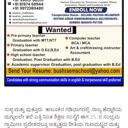
ಸುಳ್ಯ ಮತ್ತು ಪುತ್ತೂರು ತಾಲೂಕಿನ ಗಡಿಭಾಗದಲ್ಲಿ ,ರಾಜ್ಯ ಹೆದ್ದಾರಿಯ
ಮಗ್ಗುಲಲೇ ತಲೆ ಎತ್ತಿ ನಿಂತ ಶಿಕ್ಷಣ ಸಂಸ್ಥೆಗೆ ಈಗ 25 ರ ಸಂಭ್ರಮ .
ಗ್ರಾಮೀಣ ಪ್ರದೇಶದಲ್ಲೂ ಅತ್ಯುತ್ತಮ‌ ರೀತಿಯ ಗುಣಮಟ್ಟದ ಮತ್ತು