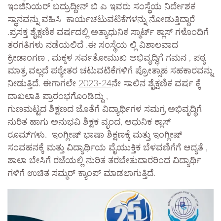
ಇಂಜಿನಿಯರ್ ಬದ್ರುದ್ದೀನ್ ಬಿ ಎ ಇವರು ಸಂಸ್ಥೆಯ ನಿರ್ದೇಶಕ
ಸ್ಥಾನವನ್ನು ವಹಿಸಿ ಕಾರ್ಯಚಟುವಟಿಕೆಗಳನ್ನು ನೋಡುತ್ತಿದ್ದಾರೆ
.ಪ್ರಸಕ್ತ ಶೈಕ್ಷಣಿಕ ವರ್ಷದಲ್ಲಿ ಅತ್ಯಾಧುನಿಕ ಸ್ಮಾರ್ಟ್ ಕ್ಲಾಸ್ ಗಳೊಂದಿಗೆ
ತರಗತಿಗಳು ನಡೆಯಲಿದೆ .ಈ ಸಂಸ್ಥೆಯ ಲ್ಲಿ ವಿಶಾಲವಾದ
ಕ್ರೀಡಾಂಗಣ , ಮಕ್ಕಳ ಸರ್ವತೋಮುಖ ಅಭಿವೃದ್ಧಿಗೆ ಗಮನ , ಪಠ್ಯ
ಮಾತ್ರ ವಲ್ಲದೆ ಪಠ್ಯೇತರ ಚಟುವಟಿಕೆಗಳಿಗೆ ಪ್ರೋತ್ಸಾಹ ಸಹಕಾರವನ್ನು
ನೀಡುತ್ತಿದೆ. ಈಗಾಗಲೇ
2023-24
ನೇ ಸಾಲಿನ ಶೈಕ್ಷಣಿಕ ವರ್ಷ ಕ್ಕೆ
ದಾಖಲಾತಿ ಪ್ರಾರಂಭಗೊಂಡಿದ್ದು ,
ಗುಣಮಟ್ಟದ ಶಿಕ್ಷಣದ ಜೊತೆಗೆ ವಿದ್ಯಾರ್ಥಿಗಳ ಸಮಗ್ರ ಅಭಿವೃದ್ಧಿಗೆ
ನುರಿತ ಹಾಗು ಅನುಭವಿ ಶಿಕ್ಷಕ ವೃಂದ, ಆಧುನಿಕ ಕ್ಲಾಸ್
ರೂಮ್‌ಗಳು. ಇಂಗ್ಲೀಷ್ ಭಾಷಾ ಶಿಕ್ಷಣಕ್ಕೆ ಮತ್ತು ಇಂಗ್ಲೀಷ್
ಸಂವಹನಕ್ಕೆ ಮತ್ತು ವಿದ್ಯಾರ್ಥಿಯ ವೈಯುಕ್ತಿಕ ಬೆಳವಣಿಗೆಗೆ ಆದ್ಯತೆ ,
ಶಾಲಾ ಬೇಸಿಗೆ ರಜೆಯಲ್ಲಿ ನುರಿತ ತರಬೇತುದಾರರಿಂದ ವಿದ್ಯಾರ್ಥಿ
ಗಳಿಗೆ ಉಚಿತ ಸಮ್ಮರ್ ಕ್ಯಾಂಪ್ ಮಾಡಲಾಗುತ್ತಿದೆ.