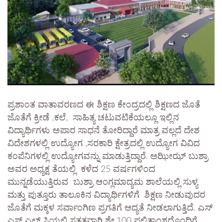
ಪ್ರಶಾಂತ ವಾತಾವರಣದ ಈ ಶಿಕ್ಷಣ ಕೇಂದ್ರದಲ್ಲಿ ಶಿಕ್ಷಣದ ಜೊತೆ
ಜೊತೆಗೆ ಕ್ರೀಡೆ ,ಕಲೆ, ಸಾಹಿತ್ಯ ಚಟುವಟಿಕೆಯಲ್ಲೂ ಇಲ್ಲಿನ
ವಿದ್ಯಾರ್ಥಿಗಳು ಅಪಾರ ಸಾಧನೆ ತೋರಿದ್ದಾರೆ ಮಾತ್ರ ವಲ್ಲದೆ ದೇಶ
ವಿದೇಶಗಳಲ್ಲಿ ಉದ್ಯೋಗ ,ಸರಕಾರಿ ಕ್ಷೇತ್ರದಲ್ಲಿ ಉದ್ಯೋಗ ವಿವಿದ
ಕಂಪೆನಿಗಳಲ್ಲಿ ಉದ್ಯೋಗವನ್ನು ಮಾಡುತ್ತಿದ್ದಾರೆ. ಅಝೀಝ್ ಬುಶ್ರಾ
ಅವರ ಅಧ್ಯಕ್ಷ ತೆಯಲ್ಲಿ ಕಳೆದ 25 ವರ್ಷಗಳಿಂದ
ಮುನ್ನಡೆಯುತ್ತಿರುವ ಬುಶ್ರಾ ಆಂಗ್ಲಮಾದ್ಯಮ ಶಾಲೆಯಲ್ಲಿ ಸುಳ್ಯ
ಮತ್ತು ಪುತ್ತೂರು ತಾಲೂಕಿನ ವಿದ್ಯಾರ್ಥಿಗಳಿಗೆ ಶಿಕ್ಷಣ ನೀಡುವುದರ
ಜೊತೆಗೆ ಮಕ್ಕಳ ಸರ್ವಾಂಗಿಣ ಪ್ರಗತಿಗೆ ಆದ್ಯತೆ ನೀಡಲಾಗುತ್ತಿದೆ. ಎಸ್
ಎಸ್ ಎಲ್ ಸಿಯಲ್ಲಿ ಸತತವಾಗಿ ಶೇ.100 ಫಲಿತಾಂಶದೊಂದಿಗೆ