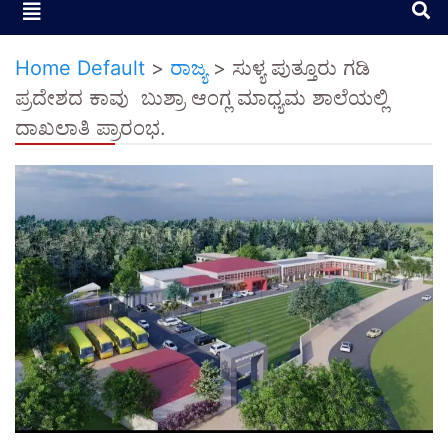
Home Default
>
ರಾಜ್ಯ
>
ಸುಳ್ಯ ಪುತ್ತೂರು ಗಡಿ
ಪ್ರದೇಶದ ಕಾವು ಬುಶ್ರಾ ಆಂಗ್ಲ ಮಾಧ್ಯಮ ಶಾಲೆಯಲ್ಲಿ
ದಾಖಲಾತಿ ಪ್ರಾರಂಭ.