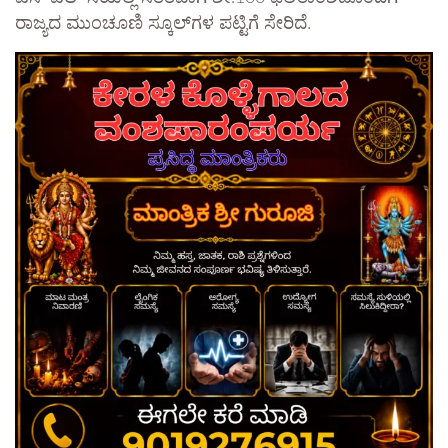
ರಾಜ್ಯದ ಮುಂಚೂಣಿ ಸ್ಕೂಲ್‌ಗಳ ಪಟ್ಟಿಗೆ ಸೇರಿದೆ.