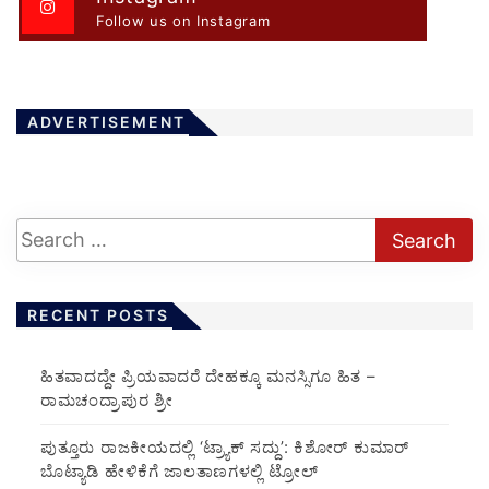
Follow us on Instagram
ADVERTISEMENT
RECENT POSTS
ಹಿತವಾದದ್ದೇ ಪ್ರಿಯವಾದರೆ ದೇಹಕ್ಕೂ ಮನಸ್ಸಿಗೂ ಹಿತ –
ರಾಮಚಂದ್ರಾಪುರ ಶ್ರೀ
ಪುತ್ತೂರು ರಾಜಕೀಯದಲ್ಲಿ ‘ಟ್ರ್ಯಾಕ್ ಸದ್ದು’: ಕಿಶೋರ್ ಕುಮಾರ್
ಬೊಟ್ಯಾಡಿ ಹೇಳಿಕೆಗೆ ಜಾಲತಾಣಗಳಲ್ಲಿ ಟ್ರೋಲ್