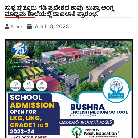
ಸುಳ್ಯ ಪುತ್ತೂರು ಗಡಿ ಪ್ರದೇಶದ ಕಾವು ಬುಶ್ರಾ ಆಂಗ್ಲ
ಮಾಧ್ಯಮ ಶಾಲೆಯಲ್ಲಿ ದಾಖಲಾತಿ ಪ್ರಾರಂಭ.
April 18, 2023
Editor