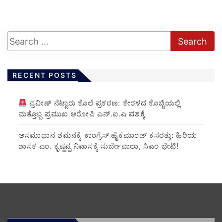
RECENT POSTS
ಪ್ರವೀಣ್ ನೆಟ್ಟಾರು ಕೊಲೆ ಪ್ರಕರಣ: ಕೇರಳದ ಕೊಚ್ಚಿಯಲ್ಲಿ
ಮತ್ತೊಬ್ಬ ಪ್ರಮುಖ ಆರೋಪಿ ಎನ್.ಐ.ಎ ವಶಕ್ಕೆ
ಅಸಮಾಧಾನ ಶಮನಕ್ಕೆ ಕಾಂಗ್ರೆಸ್ ಹೈಕಮಾಂಡ್ ಕಸರತ್ತು: ಹಿರಿಯ
ಶಾಸಕ ಎಂ. ಕೃಷ್ಣಪ್ಪ ನಿವಾಸಕ್ಕೆ ಸುರ್ಜೇವಾಲಾ, ಸಿಎಂ ಭೇಟಿ!