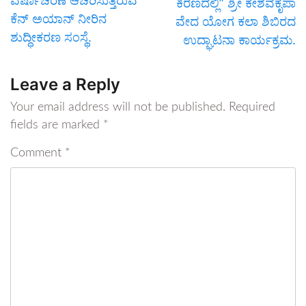
ವರ್ಷಾಚರಣೆ ಆಚರಿಸುತ್ತಿರುವ
ಕಿರಣದಲ್ಲಿ” ಶ್ರೀ ಕೇಶವಕೃಪಾ
ಕೆನ್ ಅಯಾನ್ ನೀರಿನ
ವೇದ ಯೋಗ ಕಲಾ ಶಿಬಿರದ
ಶುದ್ಧೀಕರಣ ಸಂಸ್ಥೆ.
ಉದ್ಘಾಟನಾ ಕಾರ್ಯಕ್ರಮ.
Leave a Reply
Your email address will not be published.
Required
fields are marked
*
Comment
*