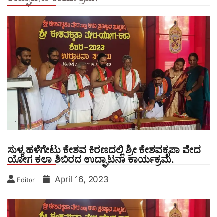
ಸುಳ್ಯ ಹಳೆಗೇಟು ಕೇಶವ ಕಿರಣದಲ್ಲಿ ಶ್ರೀ ಕೇಶವಕೃಪಾ ವೇದ
ಯೋಗ ಕಲಾ ಶಿಬಿರದ ಉದ್ಘಾಟನಾ ಕಾರ್ಯಕ್ರಮ.
April 16, 2023
Editor