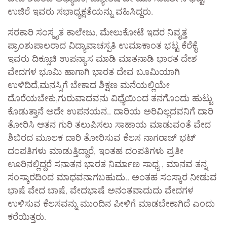
ಉಜಿರೆ ಇವರು ಸಭಾಧ್ಯಕ್ಷತೆಯನ್ನು ವಹಿಸಿದ್ದರು.
ಸರಕಾರಿ ಸಂಸ್ಕೃತ ಕಾಲೇಜು, ಮೇಲುಕೋಟೆ ಇದರ ನಿವೃತ್ತ
ಪ್ರಾಂಶುಪಾಲರಾದ ವಿದ್ಯಾವಾಚಸ್ಪತಿ ಉಮಾಕಾಂತ ಭಟ್ಟ ಕೆರೆಕೈ
ಇವರು ದಿಕ್ಸೂಚಿ ಉಪನ್ಯಾಸ ಮಾಡಿ ಮಾತನಾಡಿ ಭಾರತ ದೇಶ
ವೇದಗಳ ಭೂಮಿ ಹಾಗಾಗಿ ಭಾರತ ದೇವ ಬೂಮಿಯಾಗಿ
ಉಳಿದಿದೆ,ಮನಸ್ಸಿಗೆ ಬೇಕಾದ ಶಿಕ್ಷಣ ಮನೆಯಲ್ಲಿಯೇ
ದೊರೆಯಬೇಕು,ಗುರುವಾದವನು ವಿಧ್ಯೆಯಿಂದ ತನಗೊಂದು ಹುಟ್ಟು
ಕೊಡುತ್ತಾನೆ ಅದೇ ಉಪನಯನ.. ದಾರಿಯ ಅರಿವಿಲ್ಲದವನಿಗೆ ದಾರಿ
ತೋರಿಸಿ ಆತನ ಗುರಿ ತಲುಪಿಸಲು ಸಾಹಾಯ ಮಾಡುವಂತೆ ವೇದ
ಶಿಬಿರದ ಮೂಲಕ ದಾರಿ ತೋರಿಸುವ ಕೆಲಸ ನಾಗರಾಜ್ ಭಟ್
ದಂಪತಿಗಳು ಮಾಡುತ್ತಿದ್ದಾರೆ, ಇಂತಹ ದಂಪತಿಗಳು ಪ್ರತೀ
ಊರಿನಲ್ಲಿದ್ದರೆ ಸನಾತನ ಭಾರತ ನಿರ್ಮಾಣ ಸಾಧ್ಯ , ಮಾನವ ತನ್ನ
ಸಂಸ್ಕಾರದಿಂದ ಮಾಧವನಾಗಬಹುದು.. ಅಂತಹ ಸಂಸ್ಕಾರ ನೀಡುವ
ಭಾಷೆ ವೇದ ಬಾಷೆ, ವೇದಭಾಷೆ ಅನಂತವಾದುದು ವೇದಗಳ
ಉಳಿಸುವ ಕೆಲಸವನ್ನು ಮುಂದಿನ ಪೀಳಿಗೆ ಮಾಡಬೇಕಾಗಿದೆ ಎಂದು
ಕರೆಯಿತ್ತರು.