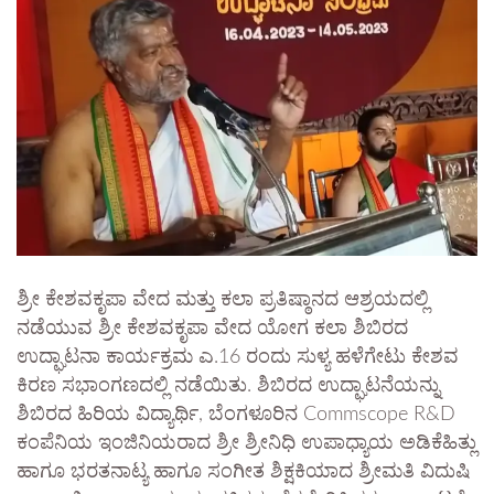
ಶ್ರೀ ಕೇಶವಕೃಪಾ ವೇದ ಮತ್ತು ಕಲಾ ಪ್ರತಿಷ್ಠಾನದ ಆಶ್ರಯದಲ್ಲಿ
ನಡೆಯುವ ಶ್ರೀ ಕೇಶವಕೃಪಾ ವೇದ ಯೋಗ ಕಲಾ ಶಿಬಿರದ
ಉದ್ಘಾಟನಾ ಕಾರ್ಯಕ್ರಮ ಎ.16 ರಂದು ಸುಳ್ಯ ಹಳೆಗೇಟು ಕೇಶವ
ಕಿರಣ ಸಭಾಂಗಣದಲ್ಲಿ ನಡೆಯಿತು. ಶಿಬಿರದ ಉದ್ಘಾಟನೆಯನ್ನು
ಶಿಬಿರದ ಹಿರಿಯ ವಿದ್ಯಾರ್ಥಿ, ಬೆಂಗಳೂರಿನ Commscope R&D
ಕಂಪೆನಿಯ ಇಂಜಿನಿಯರಾದ ಶ್ರೀ ಶ್ರೀನಿಧಿ ಉಪಾಧ್ಯಾಯ ಅಡಿಕೆಹಿತ್ಲು
ಹಾಗೂ ಭರತನಾಟ್ಯ ಹಾಗೂ ಸಂಗೀತ ಶಿಕ್ಷಕಿಯಾದ ಶ್ರೀಮತಿ ವಿದುಷಿ