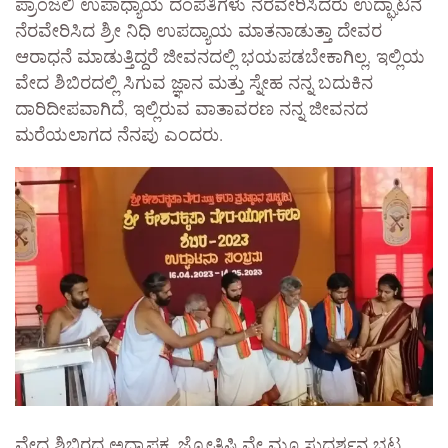
ಪ್ರಾಂಜಲಿ ಉಪಾಧ್ಯಾಯ ದಂಪತಿಗಳು ನೆರವೇರಿಸಿದರು ಉದ್ಘಾಟನೆ
ನೆರವೇರಿಸಿದ ಶ್ರೀ ನಿಧಿ ಉಪದ್ಯಾಯ ಮಾತನಾಡುತ್ತಾ ದೇವರ
ಆರಾಧನೆ ಮಾಡುತ್ತಿದ್ದರೆ ಜೀವನದಲ್ಲಿ ಭಯಪಡಬೇಕಾಗಿಲ್ಲ, ಇಲ್ಲಿಯ
ವೇದ ಶಿಬಿರದಲ್ಲಿ ಸಿಗುವ ಜ್ಞಾನ ಮತ್ತು ಸ್ನೇಹ ನನ್ನ ಬದುಕಿನ
ದಾರಿದೀಪವಾಗಿದೆ, ಇಲ್ಲಿರುವ ವಾತಾವರಣ ನನ್ನ ಜೀವನದ
ಮರೆಯಲಾಗದ ನೆನಪು ಎಂದರು.
ವೇದ ಶಿಬಿರದ ಅಧ್ಯಾಪಕ, ಜ್ಯೋತಿಷಿ ವೇ ಮೂ ಸುದರ್ಶನ ಭಟ್ಟ,