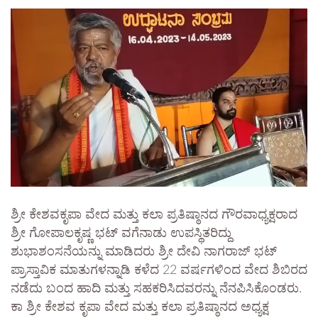
ಶ್ರೀ ಕೇಶವಕೃಪಾ ವೇದ ಮತ್ತು ಕಲಾ ಪ್ರತಿಷ್ಠಾನದ ಗೌರವಾಧ್ಯಕ್ಷರಾದ
ಶ್ರೀ ಗೋಪಾಲಕೃಷ್ಣ ಭಟ್ ವಗೆನಾಡು ಉಪಸ್ಥಿತರಿದ್ದು
ಶುಭಾಶಂಸನೆಯನ್ನು ಮಾಡಿದರು ಶ್ರೀ ದೇವಿ ನಾಗರಾಜ್ ಭಟ್
ಪ್ರಾಸ್ತಾವಿಕ ಮಾತುಗಳನ್ನಾಡಿ ಕಳೆದ 22 ವರ್ಷಗಳಿಂದ ವೇದ ಶಿಬಿರದ
ನಡೆದು ಬಂದ ಹಾದಿ ಮತ್ತು ಸಹಕರಿಸಿದವರನ್ನು ನೆನಪಿಸಿಕೊಂಡರು.
ಕಾ ಶ್ರೀ ಕೇಶವ ಕೃಪಾ ವೇದ ಮತ್ತು ಕಲಾ ಪ್ರತಿಷ್ಠಾನದ ಅಧ್ಯಕ್ಷ