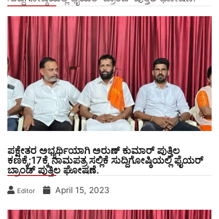
ಪಕ್ಷೇತರ ಅಭ್ಯರ್ಥಿಯಾಗಿ ಅರುಣ್ ಕುಮಾರ್ ಪುತ್ತಿಲ
ಕಣಕ್ಕೆ;17ಕ್ಕೆ ನಾಮಪತ್ರ ಸಲ್ಲಿಕೆ ಸುದ್ದಿಗೋಷ್ಠಿಯಲ್ಲಿ ಫೈಯರ್
ಬ್ರಾಂಡ್ ಪುತ್ತಿಲ ಘೋಷಣೆ.
April 15, 2023
Editor