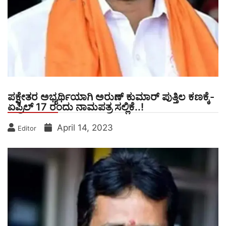
ಪಕ್ಷೇತರ ಅಭ್ಯರ್ಥಿಯಾಗಿ ಅರುಣ್ ಕುಮಾರ್ ಪುತ್ತಿಲ ಕಣಕ್ಕೆ-
ಏಪ್ರಿಲ್ 17 ರಂದು ನಾಮಪತ್ರ ಸಲ್ಲಿಕೆ..!
April 14, 2023
Editor