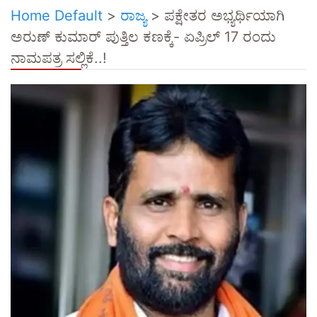
Home Default
>
ರಾಜ್ಯ
>
ಪಕ್ಷೇತರ ಅಭ್ಯರ್ಥಿಯಾಗಿ
ಅರುಣ್ ಕುಮಾರ್ ಪುತ್ತಿಲ ಕಣಕ್ಕೆ- ಏಪ್ರಿಲ್ 17 ರಂದು
ನಾಮಪತ್ರ ಸಲ್ಲಿಕೆ..!