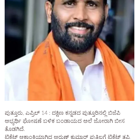
ಪುತ್ತೂರು, ಎಪ್ರಿಲ್ 14 : ದಕ್ಷಿಣ ಕನ್ನಡದ ಪುತ್ತೂರಿನಲ್ಲಿ ಬಿಜೆಪಿ
ಅಭ್ಯರ್ಥಿ ಘೋಷಣೆ ಬಳಿಕ ಬಂಡಾಯದ ಅಲೆ ಜೋರಾಗಿ ಬೀಸ
ತೊಡಗಿದೆ.
ಟಿಕೆಟ್ ಆಕಾಂಕ್ಷಿಯಾಗಿದ್ದ ಅರುಣ್ ಕುಮಾರ್ ಪುತ್ತಿಲಗೆ ಟಿಕೆಟ್ ತಪ್ಪಿ