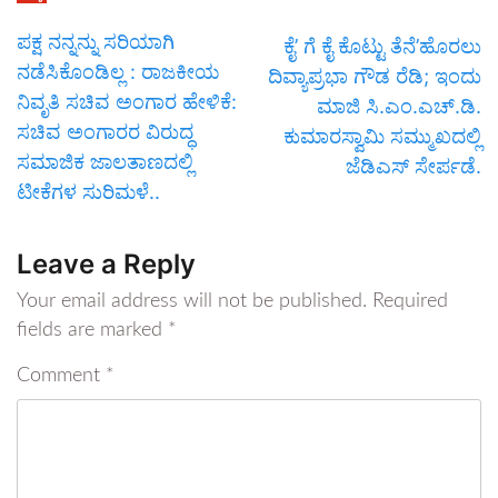
ಪಕ್ಷ ನನ್ನನ್ನು ಸರಿಯಾಗಿ
ಕೈ’ ಗೆ ಕೈ ಕೊಟ್ಟು ತೆನೆ’ಹೊರಲು
ನಡೆಸಿಕೊಂಡಿಲ್ಲ : ರಾಜಕೀಯ
ದಿವ್ಯಾಪ್ರಭಾ ಗೌಡ ರೆಡಿ; ಇಂದು
ನಿವೃತಿ ಸಚಿವ ಅಂಗಾರ ಹೇಳಿಕೆ:
ಮಾಜಿ ಸಿ.ಎಂ.ಎಚ್.ಡಿ.
ಸಚಿವ ಅಂಗಾರರ ವಿರುದ್ಧ
ಕುಮಾರಸ್ವಾಮಿ ಸಮ್ಮುಖದಲ್ಲಿ
ಸಮಾಜಿಕ ಜಾಲತಾಣದಲ್ಲಿ
ಜೆಡಿಎಸ್ ಸೇರ್ಪಡೆ.
ಟೀಕೆಗಳ ಸುರಿಮಳೆ..
Leave a Reply
Your email address will not be published.
Required
fields are marked
*
Comment
*