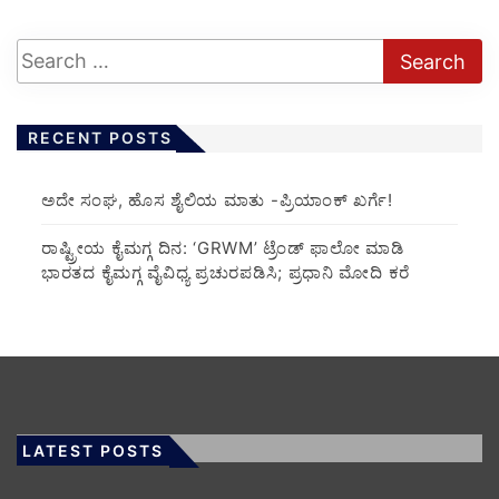
RECENT POSTS
ಅದೇ ಸಂಘ, ಹೊಸ ಶೈಲಿಯ ಮಾತು -ಪ್ರಿಯಾಂಕ್ ಖರ್ಗೆ!
ರಾಷ್ಟ್ರೀಯ ಕೈಮಗ್ಗ ದಿನ: ‘GRWM’ ಟ್ರೆಂಡ್ ಫಾಲೋ ಮಾಡಿ
ಭಾರತದ ಕೈಮಗ್ಗ ವೈವಿಧ್ಯ ಪ್ರಚುರಪಡಿಸಿ; ಪ್ರಧಾನಿ ಮೋದಿ ಕರೆ
LATEST POSTS