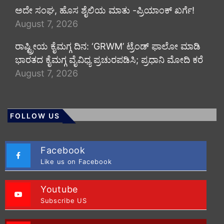
ಅದೇ ಸಂಘ, ಹೊಸ ಶೈಲಿಯ ಮಾತು -ಪ್ರಿಯಾಂಕ್ ಖರ್ಗೆ!
August 7, 2026
ರಾಷ್ಟ್ರೀಯ ಕೈಮಗ್ಗ ದಿನ: ‘GRWM’ ಟ್ರೆಂಡ್ ಫಾಲೋ ಮಾಡಿ
ಭಾರತದ ಕೈಮಗ್ಗ ವೈವಿಧ್ಯ ಪ್ರಚುರಪಡಿಸಿ; ಪ್ರಧಾನಿ ಮೋದಿ ಕರೆ
August 7, 2026
FOLLOW US
Facebook
Like us on Facebook
Youtube
Subscribe US