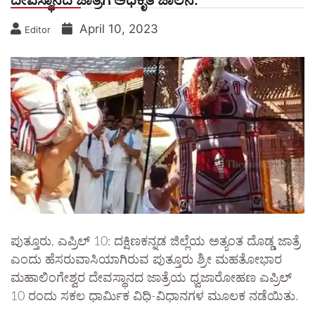
ದೇವಸ್ಥಾನದ ಜಾತ್ರೆಗೆ ಅಧಿಕೃತ ಜಾಲನೆ.
April 10, 2023
Editor
ಪುತ್ತೂರು, ಎಪ್ರಿಲ್ 10: ದಕ್ಷಿಣಕನ್ನಡ ಜಿಲ್ಲೆಯ ಅತ್ಯಂತ ದೊಡ್ಡ ಜಾತ್ರೆ
ಎಂದು ಹೆಸರುವಾಸಿಯಾಗಿರುವ ಪುತ್ತೂರು ಶ್ರೀ ಮಹತೋಭಾರ
ಮಹಾಲಿಂಗೇಶ್ವರ ದೇವಸ್ಥಾನದ ಜಾತ್ರೆಯ ಧ್ವಜಾರೋಹಣ ಎಪ್ರಿಲ್
10 ರಂದು ಸಕಲ ಧಾರ್ಮಿಕ ವಿಧಿ-ವಿಧಾನಗಳ ಮೂಲಕ ನಡೆಯಿತು.