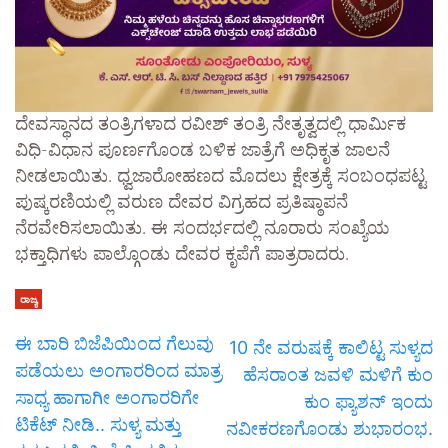
ದೇವಸ್ಥಾನದ ತಂತ್ರಿಗಳಾದ ರವೀಶ್ ತಂತ್ರಿ ನೇತೃತ್ವದಲ್ಲಿ ಧಾರ್ಮಿಕ
ವಿಧಿ-ವಿಧಾನ ಪೂರ್ಣಗೊಂಡ ಬಳಿಕ ಜಾತ್ರೆಗೆ ಅಧಿಕೃತ ಜಾಲನೆ
ನೀಡಲಾಯಿತು. ಧ್ವಜಾರೋಹಣದ ಮೊದಲು ಕ್ಷೇತ್ರಕ್ಕೆ ಸಂಬಂಧಪಟ್ಟ
ಪುಷ್ಕರಣಿಯಲ್ಲಿ ವರುಣ ದೇವರ ವಿಗ್ರಹದ ಪ್ರತಿಷ್ಠಾಪನೆ
ನೆರವೇರಿಸಲಾಯಿತು. ಈ ಸಂದರ್ಭದಲ್ಲಿ ನೂರಾರು ಸಂಖ್ಯೆಯ
ಭಕ್ತಾಧಿಗಳು ಪಾಲ್ಗೊಂಡು ದೇವರ ಕೃಪೆಗೆ ಪಾತ್ರರಾದರು.
ರಾಜ್ಯ
ಈ ಬಾರಿ ಬಿಜೆಪಿಯಿಂದ ಗೆಲುವು
10 ನೇ ವರುಷಕ್ಕೆ ಕಾಲಿಟ್ಟ ಸುಳ್ಯದ
ಪಡೆಯಲು ಅಂಗಾರರಿಂದ ಮಾತ್ರ
ಹೆಸರಾಂತ ಜವಳಿ ಮಳಿಗೆ ಕುಂ
ಸಾಧ್ಯ ಹಾಗಾಗೀ ಅಂಗಾರರಿಗೇ
ಕುಂ ಫ್ಯಾಶನ್ ಇಂದು
ಟಿಕೆಟ್ ನೀಡಿ.. ಸುಳ್ಯ ಮತ್ತು
ನವೀಕರಣಗೊಂಡು ಶುಭಾರಂಭ.