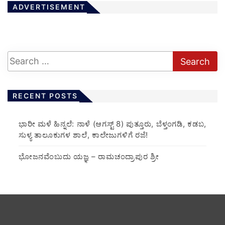
ADVERTISEMENT
RECENT POSTS
​ಭಾರೀ ಮಳೆ ಹಿನ್ನಲೆ: ನಾಳೆ (ಆಗಸ್ಟ್ 8) ಪುತ್ತೂರು, ಬೆಳ್ತಂಗಡಿ, ಕಡಬ,
ಸುಳ್ಯ ತಾಲೂಕುಗಳ ಶಾಲೆ, ಕಾಲೇಜುಗಳಿಗೆ ರಜೆ!
ಭೋಜನವೆಂಬುದು ಯಜ್ಞ – ರಾಮಚಂದ್ರಾಪುರ ಶ್ರೀ