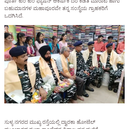
ಪೂರ್ತಿ ಕುಂ ಕುಂ ಫ್ಯಾಷನ್ ಆಕರ್ಷಕ ದರ ಕಡಿತ ಮಾರಾಟ ಹಾಗು
ಬಹುಮಾನಗಳ ಮಹಾಪೂರವೇ ತನ್ನ ಸಂಸ್ಥೆಯ ಗ್ರಾಹಕರಿಗೆ
ಒದಗಿಸಿದೆ.
ಸುಳ್ಯ ನಗರದ ಮುಖ್ಯ ರಸ್ತೆಯಲ್ಲಿ ದ್ವಾರಕಾ ಹೋಟೆಲ್