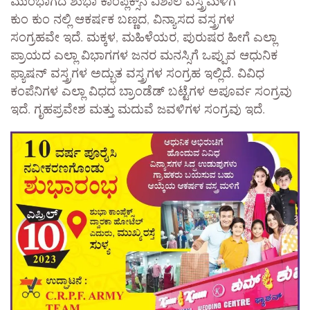
ಮುಂಭಾಗದ ಶುಭಾ ಕಾಂಪ್ಲೆಕ್ಸ್‌ನ ವಿಶಾಲ ವಸ್ತ್ರಮಳಿಗೆ
ಕುಂ ಕುಂ ನಲ್ಲಿ ಆಕರ್ಷಕ ಬಣ್ಣದ, ವಿನ್ಯಾಸದ ವಸ್ತ್ರಗಳ
ಸಂಗ್ರಹವೇ ಇದೆ. ಮಕ್ಕಳ, ಮಹಿಳೆಯರ, ಪುರುಷರ ಹೀಗೆ ಎಲ್ಲಾ
ಪ್ರಾಯದ ಎಲ್ಲಾ ವಿಭಾಗಗಳ ಜನರ ಮನಸ್ಸಿಗೆ ಒಪ್ಪುವ ಆಧುನಿಕ
ಫ್ಯಾಷನ್ ವಸ್ತ್ರಗಳ ಅದ್ಭುತ ವಸ್ತ್ರಗಳ ಸಂಗ್ರಹ ಇಲ್ಲಿದೆ. ವಿವಿಧ
ಕಂಪೆನಿಗಳ ಎಲ್ಲಾ ವಿಧದ ಬ್ರಾಂಡೆಡ್ ಬಟ್ಟೆಗಳ ಅಪೂರ್ವ ಸಂಗ್ರವು
ಇದೆ. ಗೃಹಪ್ರವೇಶ ಮತ್ತು ಮದುವೆ ಜವಳಿಗಳ ಸಂಗ್ರವು ಇದೆ.