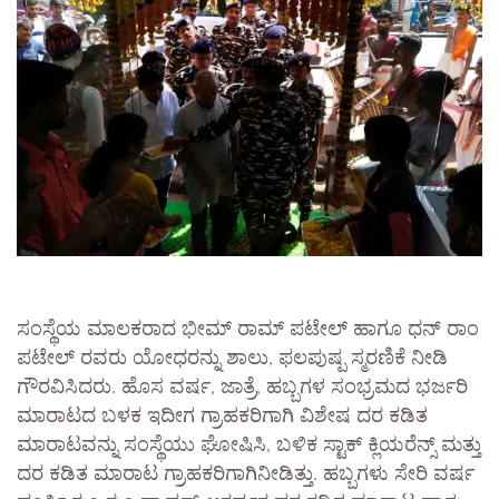
ಸಂಸ್ಥೆಯ ಮಾಲಕರಾದ ಭೀಮ್ ರಾಮ್ ಪಟೇಲ್ ಹಾಗೂ ಧನ್ ರಾಂ
ಪಟೇಲ್ ರವರು ಯೋಧರನ್ನು ಶಾಲು, ಫಲಪುಷ್ಪ ಸ್ಮರಣಿಕೆ ನೀಡಿ
ಗೌರವಿಸಿದರು. ಹೊಸ ವರ್ಷ, ಜಾತ್ರೆ, ಹಬ್ಬಗಳ ಸಂಭ್ರಮದ ಭರ್ಜರಿ
ಮಾರಾಟದ ಬಳಕ ಇದೀಗ ಗ್ರಾಹಕರಿಗಾಗಿ ವಿಶೇಷ ದರ ಕಡಿತ
ಮಾರಾಟವನ್ನು ಸಂಸ್ಥೆಯು ಘೋಷಿಸಿ, ಬಳಿಕ ಸ್ಟಾಕ್ ಕ್ಲಿಯರೆನ್ಸ್ ಮತ್ತು
ದರ ಕಡಿತ ಮಾರಾಟ ಗ್ರಾಹಕರಿಗಾಗಿನೀಡಿತ್ತು. ಹಬ್ಬಗಳು ಸೇರಿ ವರ್ಷ