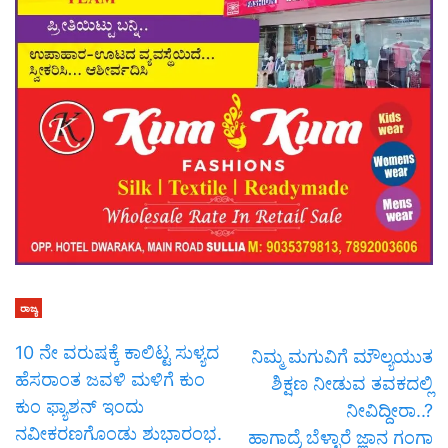
ರಾಜ್ಯ
10 ನೇ ವರುಷಕ್ಕೆ ಕಾಲಿಟ್ಟ ಸುಳ್ಯದ
ನಿಮ್ಮ ಮಗುವಿಗೆ ಮೌಲ್ಯಯುತ
ಹೆಸರಾಂತ ಜವಳಿ ಮಳಿಗೆ ಕುಂ
ಶಿಕ್ಷಣ ನೀಡುವ ತವಕದಲ್ಲಿ
ಕುಂ ಫ್ಯಾಶನ್ ಇಂದು
ನೀವಿದ್ದೀರಾ..?
ನವೀಕರಣಗೊಂಡು ಶುಭಾರಂಭ.
ಹಾಗಾದ್ರೆ ಬೆಳ್ಳಾರೆ ಜ್ಞಾನ ಗಂಗಾ