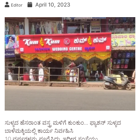
April 10, 2023
Editor
ಸುಳ್ಯದ ಹೆಸರಾಂತ ವಸ್ತ್ರ ಮಳಿಗೆ ಕುಂಕುಂ… ಫ್ಯಾಶನ್ ಸುಳ್ಯದ
ಬಾಳೆಮಕ್ಕಿಯಲ್ಲಿ ಕಾರ್ಯ ನಿರ್ವಹಿಸಿ
10 ವರ್ಷಗಳನ್ನು ಪೂರೈಸಿದ್ದು, ಇದೀಗ ಸಂಸ್ಥೆಯು