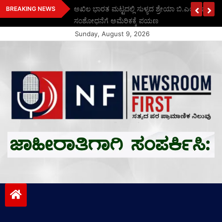
Skip
ಾರತದ ಕೈಮಗ್ಗ ವೈವಿಧ್ಯ
ಅಖಿಲ ಭಾರತ ಮಟ್ಟದಲ್ಲಿ ಸುಳ್ಯದ ಶ್ರೇಯಾ ಬಿ.ಎಂ.ಗೆ ಚಿನ್ನ
BREAKING NEWS
to
ಸಂಶೋಧನೆಗೆ ಅಮೆರಿಕಕ್ಕೆ ಪಯಣ
content
Sunday, August 9, 2026
Newsroom First
ಸತ್ಯದ ಪರ ಪ್ರಾಮಾಣಿಕ ನಿಲುವು