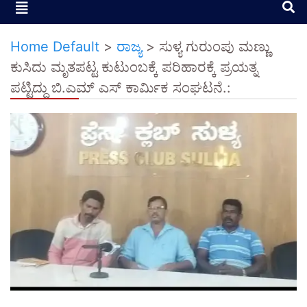
Home Default
>
ರಾಜ್ಯ
>
ಸುಳ್ಯ ಗುರುಂಪು ಮಣ್ಣು
ಕುಸಿದು ಮೃತಪಟ್ಟ ಕುಟುಂಬಕ್ಕೆ ಪರಿಹಾರಕ್ಕೆ ಪ್ರಯತ್ನ
ಪಟ್ಟಿದ್ದು ಬಿ.ಎಮ್ ಎಸ್ ಕಾರ್ಮಿಕ ಸಂಘಟನೆ.: