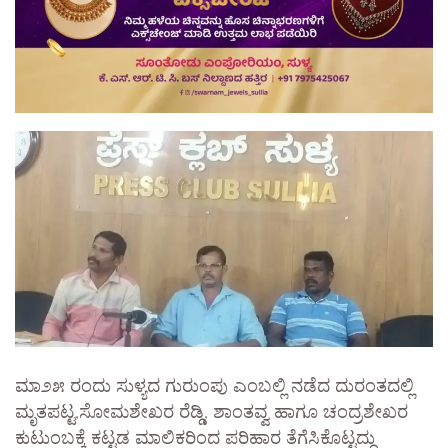
ಮಾ೨೫ ರಂದು ಸುಳ್ಯದ ಗುರುಂಪು ಎಂಬಲ್ಲಿ ನಡೆದ ದುರಂತದಲ್ಲಿ
ಮೃತಪಟ್ಟ,ಸೋಮಶೇಖರ ರೆಡ್ಡಿ, ಶಾಂತವ್ವ ಹಾಗೂ ಚಂದ್ರಶೇಖರ
ಕುಟುಂಬಕ್ಕೆ ಕಟ್ಟಡ ಮಾಲಿಕರಿಂದ ಪರಿಹಾರ ತೆಗೆಸಿಕೊಟ್ಟದ್ದು