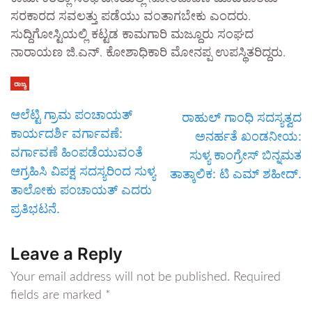
ಸರಕಾರದ ಸವಲತ್ತು ಪಡೆಯು ವಂತಾಗಬೇಕು ಎಂದರು.
ಸುದ್ದಿಗೋಸ್ಟಿಯಲ್ಲಿ ಕಟ್ಟಡ ಕಾಮಗಾರಿ ಮಜ್ದೂರು ಸಂಘದ
ನಾರಾಯಣ ಜಿ.ಎನ್. ಕೋಶಾಧಿಕಾರಿ ಮೋನಪ್ಪ ಉಪಸ್ಥಿತರಿದ್ದರು.
ರಾಜ್ಯ
ಆಲೆಟ್ಟಿ ಗ್ರಾಮ ಪಂಚಾಯತ್
ರಾಹುಲ್ ಗಾಂಧಿ ಸದಸ್ಯತ್ವದ
ಕಾರ್ಯದರ್ಶಿ ವರ್ಗಾವಣೆ:
ಅನರ್ಹತೆ ಖಂಡನೀಯ:
ವರ್ಗಾವಣೆ ಹಿಂಪಡೆಯುವಂತೆ
ಸುಳ್ಯ ಕಾಂಗ್ರೇಸ್ ಬಿನ್ನಮತ
ಆಗ್ರಹಿಸಿ ವಿಪಕ್ಷ ಸದಸ್ಯರಿಂದ ಸುಳ್ಯ
ತಾತ್ಕಾಲಿಕ: ಟಿ ಎಮ್ ಶಹೀದ್.
ತಾಲೋಕು ಪಂಚಾಯತ್ ಎದರು
ಪ್ರತಿಭಟನೆ.
Leave a Reply
Your email address will not be published.
Required
fields are marked
*