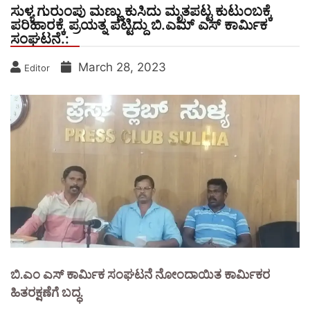
ಸುಳ್ಯ ಗುರುಂಪು ಮಣ್ಣು ಕುಸಿದು ಮೃತಪಟ್ಟ ಕುಟುಂಬಕ್ಕೆ
ಪರಿಹಾರಕ್ಕೆ ಪ್ರಯತ್ನ ಪಟ್ಟಿದ್ದು ಬಿ.ಎಮ್ ಎಸ್ ಕಾರ್ಮಿಕ
ಸಂಘಟನೆ.:
March 28, 2023
Editor
ಬಿ.ಎಂ ಎಸ್ ಕಾರ್ಮಿಕ ಸಂಘಟನೆ ನೋಂದಾಯಿತ ಕಾರ್ಮಿಕರ
ಹಿತರಕ್ಷಣೆಗೆ ಬದ್ಧ.