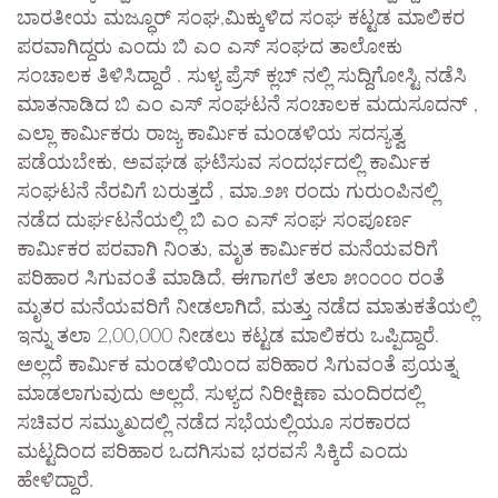
ಬಾರತೀಯ ಮಜ್ಧೂರ್ ಸಂಘ,ಮಿಕ್ಕುಳಿದ ಸಂಘ ಕಟ್ಟಡ ಮಾಲಿಕರ
ಪರವಾಗಿದ್ದರು ಎಂದು ಬಿ ಎಂ ಎಸ್ ಸಂಘದ ತಾಲೋಕು
ಸಂಚಾಲಕ ತಿಳಿಸಿದ್ದಾರೆ . ಸುಳ್ಯ ಪ್ರೆಸ್ ಕ್ಲಬ್ ನಲ್ಲಿ ಸುದ್ದಿಗೋಸ್ಟಿ ನಡೆಸಿ
ಮಾತನಾಡಿದ ಬಿ ಎಂ ಎಸ್ ಸಂಘಟನೆ ಸಂಚಾಲಕ ಮದುಸೂದನ್ ,
ಎಲ್ಲಾ ಕಾರ್ಮಿಕರು ರಾಜ್ಯ ಕಾರ್ಮಿಕ ಮಂಡಳಿಯ ಸದಸ್ಯತ್ವ
ಪಡೆಯಬೇಕು, ಅವಘಡ ಘಟಿಸುವ ಸಂದರ್ಭದಲ್ಲಿ ಕಾರ್ಮಿಕ
ಸಂಘಟನೆ ನೆರವಿಗೆ ಬರುತ್ತದೆ , ಮಾ.೨೫ ರಂದು ಗುರುಂಪಿನಲ್ಲಿ
ನಡೆದ ದುರ್ಘಟನೆಯಲ್ಲಿ ಬಿ ಎಂ ಎಸ್ ಸಂಘ ಸಂಪೂರ್ಣ
ಕಾರ್ಮಿಕರ ಪರವಾಗಿ ನಿಂತು, ಮೃತ ಕಾರ್ಮಿಕರ ಮನೆಯವರಿಗೆ
ಪರಿಹಾರ ಸಿಗುವಂತೆ ಮಾಡಿದೆ, ಈಗಾಗಲೆ ತಲಾ ೫೦೦೦೦ ರಂತೆ
ಮೃತರ ಮನೆಯವರಿಗೆ ನೀಡಲಾಗಿದೆ, ಮತ್ತು ನಡೆದ ಮಾತುಕತೆಯಲ್ಲಿ
ಇನ್ನು ತಲಾ 2,00,000 ನೀಡಲು ಕಟ್ಟಡ ಮಾಲಿಕರು ಒಪ್ಪಿದ್ದಾರೆ.
ಅಲ್ಲದೆ ಕಾರ್ಮಿಕ ಮಂಡಳಿಯಿಂದ ಪರಿಹಾರ ಸಿಗುವಂತೆ ಪ್ರಯತ್ನ
ಮಾಡಲಾಗುವುದು ಅಲ್ಲದೆ, ಸುಳ್ಯದ ನಿರೀಕ್ಷಿಣಾ ಮಂದಿರದಲ್ಲಿ
ಸಚಿವರ ಸಮ್ಮುಖದಲ್ಲಿ ನಡೆದ ಸಭೆಯಲ್ಲಿಯೂ ಸರಕಾರದ
ಮಟ್ಟದಿಂದ ಪರಿಹಾರ ಒದಗಿಸುವ ಭರವಸೆ ಸಿಕ್ಕಿದೆ ಎಂದು
ಹೇಳಿದ್ದಾರೆ.