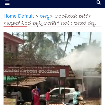
Home Default
>
ರಾಜ್ಯ
>
ಅರಂತೋಡು ಶಾರ್ಟ್
ಸರ್ಕ್ಯೂಟ್ ನಿಂದ ಫ್ಯಾನ್ಸಿ ಅಂಗಡಿಗೆ ಬೆಂಕಿ : ಅಪಾರ ನಷ್ಟ.