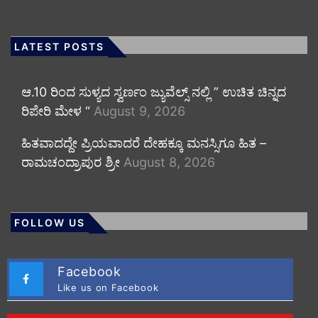
LATEST POSTS
ಆ.10 ರಿಂದ ಸುಳ್ಯದ ಸ್ವರ್ಣಂ ಜ್ಯುವೆಲ್ಸ್ ನಲ್ಲಿ ” ಉಚಿತ ಚಿನ್ನದ
ರಿಪೇರಿ ಮೇಳ “
August 9, 2026
ಹಿತವಾದದ್ದೇ ಪ್ರಿಯವಾದರೆ ದೇಹಕ್ಕೂ ಮನಸ್ಸಿಗೂ ಹಿತ –
ರಾಮಚಂದ್ರಾಪುರ ಶ್ರೀ
August 8, 2026
FOLLOW US
Facebook
Like us on Facebook