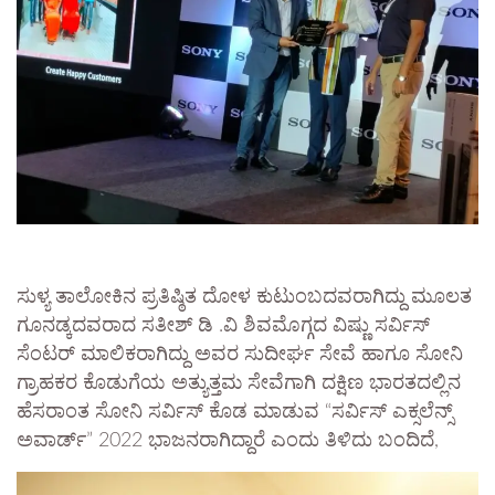
ಸುಳ್ಯ ತಾಲೋಕಿನ ಪ್ರತಿಷ್ಠಿತ ದೋಳ ಕುಟುಂಬದವರಾಗಿದ್ದು ಮೂಲತ
ಗೂನಡ್ಕದವರಾದ ಸತೀಶ್ ಡಿ .ವಿ ಶಿವಮೊಗ್ಗದ ವಿಷ್ಣು ಸರ್ವಿಸ್
ಸೆಂಟರ್ ಮಾಲಿಕರಾಗಿದ್ದು ಅವರ ಸುದೀರ್ಘ ಸೇವೆ ಹಾಗೂ ಸೋನಿ
ಗ್ರಾಹಕರ ಕೊಡುಗೆಯ ಅತ್ಯುತ್ತಮ ಸೇವೆಗಾಗಿ ದಕ್ಷಿಣ ಭಾರತದಲ್ಲಿನ
ಹೆಸರಾಂತ ಸೋನಿ ಸರ್ವಿಸ್ ಕೊಡ ಮಾಡುವ “ಸರ್ವಿಸ್ ಎಕ್ಸಲೆನ್ಸ್
ಅವಾರ್ಡ್” 2022 ಭಾಜನರಾಗಿದ್ದಾರೆ ಎಂದು ತಿಳಿದು ಬಂದಿದೆ,