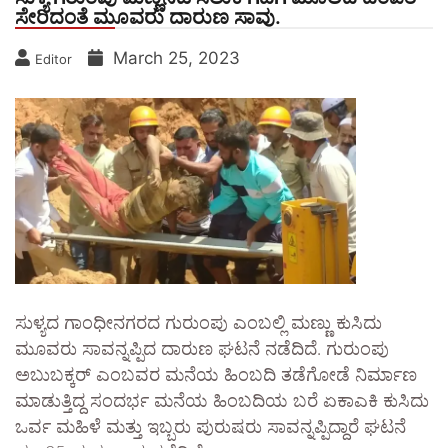
ಸೇರಿದಂತೆ ಮೂವರು ದಾರುಣ ಸಾವು.
March 25, 2023
Editor
ಸುಳ್ಯದ ಗಾಂಧೀನಗರದ ಗುರುಂಪು ಎಂಬಲ್ಲಿ ಮಣ್ಣು ಕುಸಿದು
ಮೂವರು ಸಾವನ್ನಪ್ಪಿದ ದಾರುಣ ಘಟನೆ ನಡೆದಿದೆ. ಗುರುಂಪು
ಅಬುಬಕ್ಕರ್ ಎಂಬವರ ಮನೆಯ ಹಿಂಬದಿ ತಡೆಗೋಡೆ ನಿರ್ಮಾಣ
ಮಾಡುತ್ತಿದ್ದ ಸಂದರ್ಭ ಮನೆಯ ಹಿಂಬದಿಯ ಬರೆ ಏಕಾಎಕಿ ಕುಸಿದು
ಒರ್ವ ಮಹಿಳೆ ಮತ್ತು ಇಬ್ಬರು ಪುರುಷರು ಸಾವನ್ನಪ್ಪಿದ್ದಾರೆ ಘಟನೆ