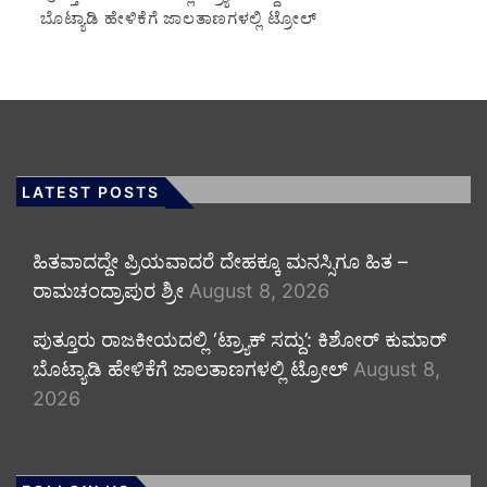
ಬೊಟ್ಯಾಡಿ ಹೇಳಿಕೆಗೆ ಜಾಲತಾಣಗಳಲ್ಲಿ ಟ್ರೋಲ್
LATEST POSTS
ಹಿತವಾದದ್ದೇ ಪ್ರಿಯವಾದರೆ ದೇಹಕ್ಕೂ ಮನಸ್ಸಿಗೂ ಹಿತ –
ರಾಮಚಂದ್ರಾಪುರ ಶ್ರೀ
August 8, 2026
ಪುತ್ತೂರು ರಾಜಕೀಯದಲ್ಲಿ ‘ಟ್ರ್ಯಾಕ್ ಸದ್ದು’: ಕಿಶೋರ್ ಕುಮಾರ್
ಬೊಟ್ಯಾಡಿ ಹೇಳಿಕೆಗೆ ಜಾಲತಾಣಗಳಲ್ಲಿ ಟ್ರೋಲ್
August 8,
2026