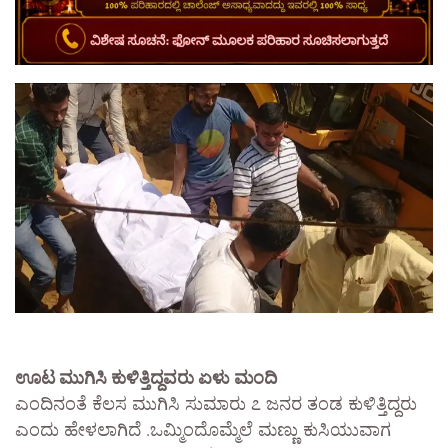
ಊಟ ಮುಗಿಸಿ ಕುಳಿತ್ತಿದ್ದವರು ಏಳು ಮಂದಿ
ಎಂದಿನಂತೆ ಕೆಲಸ ಮುಗಿಸಿ ಸುಮಾರು ೭ ಜನರ ತಂಡ ಕುಳಿತ್ತಿದ್ದರು
ಎಂದು ಹೇಳಲಾಗಿದೆ .ಒಮ್ಮಿಂದೊಮ್ಮೆಲೆ ಮಣ್ಣು ಕುಸಿಯುವಾಗ