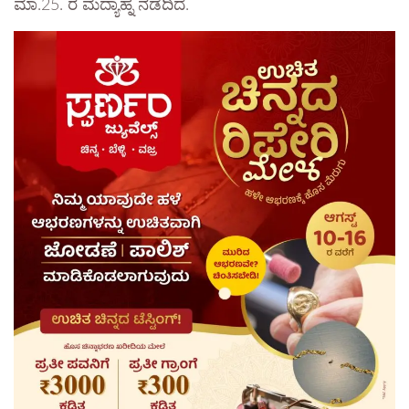
ಮಾ.25. ರ ಮದ್ಯಾಹ್ನ ನಡೆದಿದೆ.