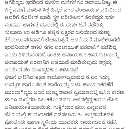
ಅಗೆದಿದ್ದರು ಇದರಿಂದ ಮೇಲಿನ ಮನೆಗಳಿಗೂ ಅಪಾಯವಿತ್ತು, ಈ
ಬಗ್ಗೆ ನಮಗೆ ಮಾಹಿತಿ ಸಿಕ್ಕ ಹಿನ್ನಲೆ ನಗರ ಪಂಚಾಯತ್ ವತಿಯಿಂದ
ಅವರಿಗೆ ನೊಟೀಸ್ ಮಾಡಿ ಸ್ಥಳ ಪರೀಶಿಲನೆಗೆ ತೆರಳಿದ್ದರು.ಇದೇ
ಸಂದರ್ಭ ಕೂಗಳತೆ ದೂರದಲ್ಲಿ ಈ ದುರ್ಘಟನೆ ನಡೆದಿತ್ತು
ಸುಮಾರು ೪೦ ಅಡಿಗೂ ಹೆಚ್ಚಿನ ಎತ್ತರದ ಬರೆಯಿಂದ ಮಣ್ಣು
ತೆಗೆಯಲು ಪರವಾನಿಗೆ ಬೇಕಾಗುತ್ತದೆ. ಆದರೆ ಮನೆ ಮಾಲಿಕರಾಗಲಿ
ಇಂಜಿನಿಯರ್ ಆಗಲಿ ನಗರ ಪಂಚಾಯತ್ ಪರವಾನಿಗೆ ಪಡೆದಿಲ್ಲ
ಎಂದು ತಿಳಿದುಬಂದಿದೆ,ಇಂತಹ ಅಪಾಯಕಾರಿ ಕಾಮಗಾರಿಯನ್ನು
ಪಂಚಾಯತ್ ಪರವಾನಿಗೆ ಪಡೆಯದೆ ಮಾಡಿರುವುದು ಅಕ್ಷಮ್ಯ
ಎಂದು ನ ಪಂ ಮುಖ್ಯಾಧಿಕಾರಿ ತಿಳಿಸಿದ್ದಾರೆ.
ಘಟನೆ ಘಟಿಸಿದ ತಕ್ಷಣ ಕಾರ್ಯೋನ್ಮುಖರಾದ ನ ಪಂ ಸದಸ್ಯ
ಉಮ್ಮರ್ ಹಾಗೂ ತಂಡ ಹಾರೆಯನ್ನು ಬಳಸಿ ಕಾರ್ಯಾಚರಣೆಗೆ
ಮುಂದಾಗಿದ್ದರು.ಆದರೆ ಮಣ್ಣು ಅಪಾರ ಪ್ರಮಾಣದಲ್ಲಿ ಕುಸಿದ ಕಾರಣ
ಹಾಗೂ ಮಣ್ಣಿನಡಿ ಸಿಲುಕಿಕೊಂಡವರು ಆಳದಲ್ಲಿದ್ದ ಕಾರಣ ಜೆಸಿಬಿ
ಅನಿವಾರ್ಯತೆಯಾಯಿತು. ಗುತ್ತಿಗೆದಾರ ಹಂಸ ಎನ್ನವವರ
ಜೆಸಿಬಿಯಲ್ಲಿ ಕಾರ್ಯಚರಣೆ ನಡೆಸಲಾಯಿತು, ಅಗ್ನಿಶಾಮಕದಳ ,
ಪೋಲಿಸರು ಹಾಗೂ ಸ್ಥಳೀಯ ಯುವಕರು ಕಾರ್ಯಚರಣೆ ನಡೆಸಿ