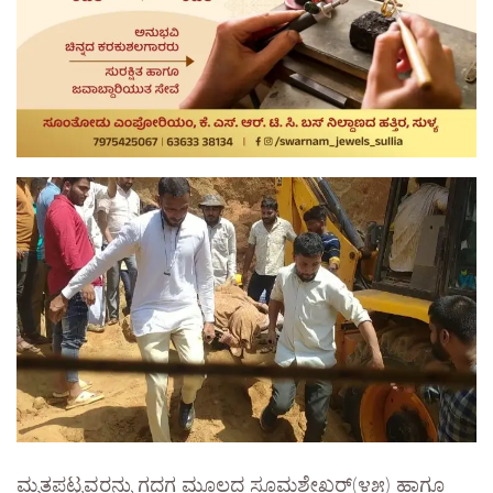
ಮೃತಪಟ್ಟವರನ್ನು ಗದಗ ಮೂಲದ ಸೂಮಶೇಖರ್(೪೫) ಹಾಗೂ