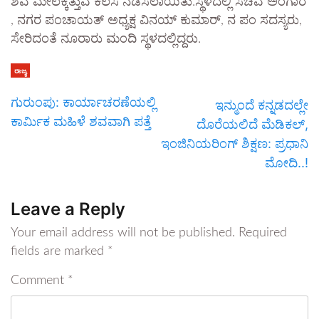
ಶವ ಮೇಲಕ್ಕೆತ್ತುವ ಕೆಲಸ ನಡೆಸಲಾಯಿತು.ಸ್ಥಳದಲ್ಲಿ ಸಚಿವ ಅಂಗಾರ
, ನಗರ ಪಂಚಾಯತ್ ಅಧ್ಯಕ್ಷ ವಿನಯ್ ಕುಮಾರ್, ನ ಪಂ ಸದಸ್ಯರು,
ಸೇರಿದಂತೆ ನೂರಾರು ಮಂದಿ ಸ್ಥಳದಲ್ಲಿದ್ದರು.
ರಾಜ್ಯ
ಗುರುಂಪು: ಕಾರ್ಯಾಚರಣೆಯಲ್ಲಿ
ಇನ್ಮುಂದೆ ಕನ್ನಡದಲ್ಲೇ
ಕಾರ್ಮಿಕ ಮಹಿಳೆ ಶವವಾಗಿ ಪತ್ತೆ
ದೊರೆಯಲಿದೆ ಮೆಡಿಕಲ್,
ಇಂಜಿನಿಯರಿಂಗ್ ಶಿಕ್ಷಣ: ಪ್ರಧಾನಿ
ಮೋದಿ..!
Leave a Reply
Your email address will not be published.
Required
fields are marked
*
Comment
*