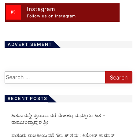
Instagram
Follow us on Instagram
ADVERTISEMENT
RECENT POSTS
ಹಿತವಾದದ್ದೇ ಪ್ರಿಯವಾದರೆ ದೇಹಕ್ಕೂ ಮನಸ್ಸಿಗೂ ಹಿತ –
ರಾಮಚಂದ್ರಾಪುರ ಶ್ರೀ
ಪುತ್ತೂರು ರಾಜಕೀಯದಲ್ಲಿ ‘ಟ್ರ್ಯಾಕ್ ಸದ್ದು’: ಕಿಶೋರ್ ಕುಮಾರ್